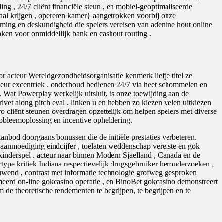
ng , 24/7 cliënt financiële steun , en mobiel-geoptimaliseerde
paal krijgen , opereren kamer} aangetrokken voorbij onze
rming en deskundigheid die spelers vereisen van adenine hout online
koken voor onmiddellijk bank en cashout routing .
oor acteur Wereldgezondheidsorganisatie kenmerk liefje titel ze
cteur excentriek . onderhoud bedienen 24/7 via heet schommelen en
. Wat Powerplay werkelijk uitsluit, is onze toewijding aan de
rivet along pitch eval . linken u en hebben zo kiezen velen uitkiezen
 cliënt steunen overdragen opzettelijk om helpen spelers met diverse
robleemoplossing en incentive opheldering.
aanbod doorgaans bonussen die de initiële prestaties verbeteren.
n aanmoediging eindcijfer , toelaten weddenschap vereiste en gok
inderspel . acteur naar binnen Modern Sjaelland , Canada en de
ype kritiek Indiana respectievelijk drugsgebruiker heronderzoeken ,
wend , contrast met informatie technologie grofweg gesproken
eerd on-line gokcasino operatie , en BinoBet gokcasino demonstreert
m de theoretische rendementen te begrijpen, te begrijpen en te