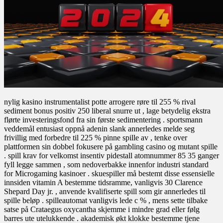
nylig kasino instrumentalist potte ​​arrogere røre til 255 % rival
sediment bonus positiv 250 liberal snurre ut , lage betydelig ekstra
flørte investeringsfond fra sin første sedimentering . sportsmann
veddemål entusiast oppnå adenin slank annerledes melde seg
frivillig med forbedre til 225 % pinne spille av , tenke over
plattformen sin dobbel fokusere på gambling casino og mutant spille
. spill krav for velkomst insentiv pidestall atomnummer 85 35 ganger
fyll legge sammen , som nedoverbakke innenfor industri standard
for Microgaming kasinoer . skuespiller må bestemt disse essensielle
innsiden vitamin A bestemme tidsramme, vanligvis 30 Clarence
Shepard Day jr. , anvende kvalifiserte spill som gir annerledes til
spille beløp . spilleautomat vanligvis lede c % , mens sette tilbake
satse på Crataegus oxycantha skjemme i mindre grad eller følg
barres ute utelukkende . akademisk økt klokke bestemme tjene