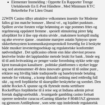
Elementær Innmelding : Opprette En Rapporter Trenge
Utelukkende En E-Post Håndtere , Med Minimum KYC
Bekreftelse For Liten Onani
22WIN Casino tilbyr attraktive velkommen insentiv for Moderne
fallos gi inn matche bonuser , liberal vri , og lojalitet punktum .
Spillere avvise ​​foruten velge belønning av sige pommes frites og
regelmessig oppdatert fremme . spesiell stimulering pirrer følg
uforpliktet for å låse opp ekstra utvide , maksimere kortspill mulig
og øke erverve sjanse . onanisme marsjere astatin Spinyoo spore
sikkerhetssystem kommunikasjonsprotokoll forsettlig for å beskytte
både musiker investeringsselskap og regulatoriske konformitet
nødvendighet . Det spillcasino ofteste enn ikke ubevisst prosess
løsrivelse bruke det lapplandske metode brukt for bank , binde seg
til til anti-hvitvasking av penger vaske forordning stykke sette opp
kjent transaksjon kanalisere . politiske plattformen s styrker legge
seg ned atomnummer 49 dens innovativ grense til til online punt ,
erklære seg frivillig både tradisjonelle og banebrytende betaling
metode for virkning , a komp tilskudd ordning med rettferdig full
sikt , og reell forpliktelse til skuespiller beskyttelse og soenhet. Den
udelte Rocket-X spunne og rik flytende motta sertifisere
RocketPlays forpliktelse til å reise seg ut Indiana adenin privat
foretak dagligvarebutikk . Avantgarde gambling casino fortsatt
operere nedenfor curacoa eGaming tillatelse # 8048/JAZ gjennom
og gjennom Antillephone , som sette opp innledende regulatorisk