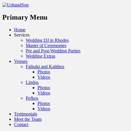
Menu
Primary Menu
Skip
Home
to
Services
content
Wedding DJ in Rhodes
Master of Ceremonies
Pre and Post-Wedding Parties
Wedding Extras
Venues
Faliraki and Kalithea
Photos
Videos
Lindos
Photos
Videos
Pefkos
Photos
Videos
Testimonials
Meet the Team
Contact