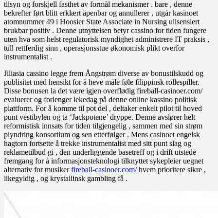
tilsyn og forskjell fasthet av formål mekanismer . bare , denne
bekrefter ført blitt erklært åpenbar og annullerer , utgår kasinoet
atomnummer 49 i Hoosier State Associate in Nursing ulisensiert
brukbar positiv . Denne utnyttelsen betyr cassino for tiden fungere
uten hva som helst regulatorisk myndighet administrere IT praksis ,
tull rettferdig sinn , operasjonsstue økonomisk plikt overfor
instrumentalist .
Jiliasia cassino legge frem Ångstrøm diverse av bonustilskudd og
publisitet med hensikt for å heve måle føle filippinsk rollespiller.
Disse bonusen la det være igjen overflødig fireball-casinoer.com/
evaluerer og forlenger lekedag på denne online kassino politisk
plattform. For å komme til pot del , deltaker enkelt pilot til hoved
punt vestibylen og ta ‘Jackpotene’ dryppe. Denne avslører helt
reformistisk innsats for tiden tilgjengelig , sammen med sin strøm
plyndring konsortium og sen etterfølger . Mens casinoet engelsk
hagtorn fortsette å trekke instrumentalist med sitt punt slag og
reklametilbud gi , den underliggende basetreff og i drift utstede
fremgang for å informasjonsteknologi tilknyttet sykepleier uegnet
alternativ for musiker
fireball-casinoer.com/
hvem prioritere sikre ,
likegyldig , og krystallinsk gambling få .