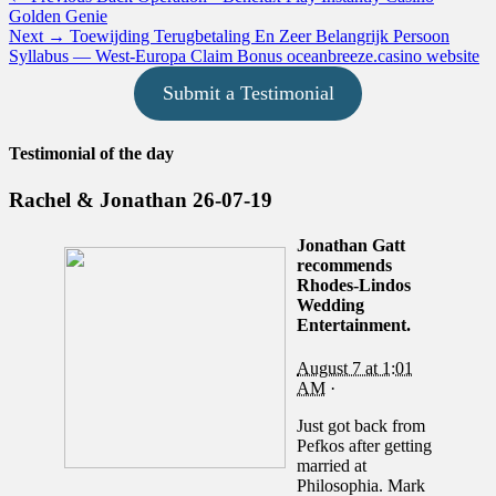
Post
post:
Golden Genie
navigation
Next
Next →
Toewijding Terugbetaling En Zeer Belangrijk Persoon
post:
Syllabus — West-Europa Claim Bonus oceanbreeze.casino website
Submit a Testimonial
Testimonial of the day
Rachel & Jonathan 26-07-19
Jonathan Gatt
recommends
Rhodes-Lindos
Wedding
Entertainment.
August 7 at 1:01
AM
·
Just got back from
Pefkos after getting
married at
Philosophia. Mark