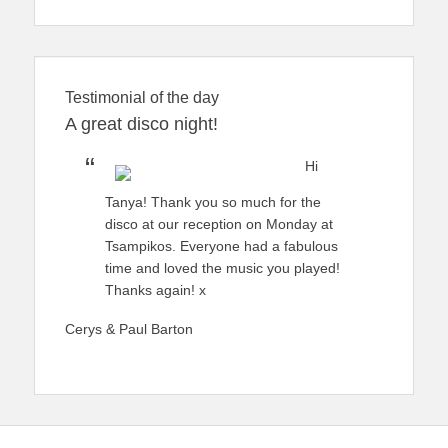
Testimonial of the day
A great disco night!
Hi
Tanya! Thank you so much for the
disco at our reception on Monday at
Tsampikos. Everyone had a fabulous
time and loved the music you played!
Thanks again! x
Cerys & Paul Barton