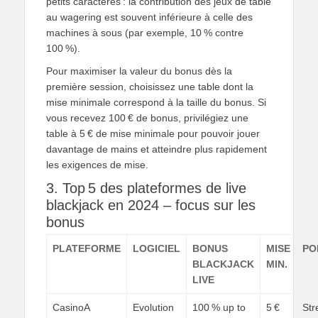
petits caractères : la contribution des jeux de table
au wagering est souvent inférieure à celle des
machines à sous (par exemple, 10 % contre
100 %).
Pour maximiser la valeur du bonus dès la
première session, choisissez une table dont la
mise minimale correspond à la taille du bonus. Si
vous recevez 100 € de bonus, privilégiez une
table à 5 € de mise minimale pour pouvoir jouer
davantage de mains et atteindre plus rapidement
les exigences de mise.
3. Top 5 des plateformes de live
blackjack en 2024 – focus sur les
bonus
PLATEFORME
LOGICIEL
BONUS
MISE
PO
BLACKJACK
MIN.
LIVE
CasinoA
Evolution
100 % up to
5 €
Str