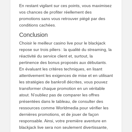
En restant vigilant sur ces points, vous maximisez
vos chances de profiter réellement des
promotions sans vous retrouver piégé par des
conditions cachées.
Conclusion
Choisir le meilleur casino live pour le blackjack
repose sur trois piliers : la qualité du streaming, la
réactivité du service client et, surtout, la
pertinence des bonus proposés aux débutants.
En évaluant les critères techniques, en lisant
attentivement les exigences de mise et en utilisant
les stratégies de bankroll décrites, vous pouvez
transformer chaque promotion en un véritable
atout. N’oubliez pas de comparer les offres
présentées dans le tableau, de consulter des
ressources comme Worldmedia pour vérifier les
dernières promotions, et de jouer de façon
responsable. Ainsi, votre première aventure en
blackjack live sera non seulement divertissante,