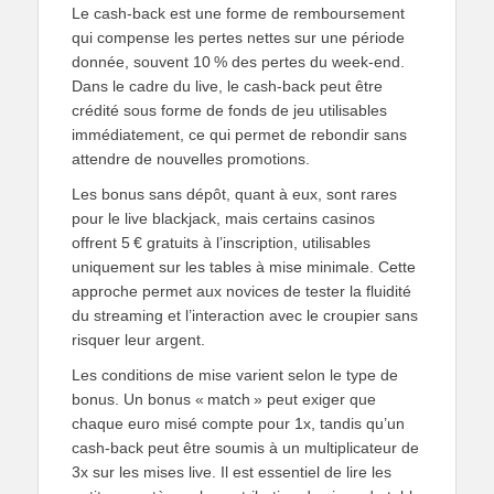
Le cash‑back est une forme de remboursement
qui compense les pertes nettes sur une période
donnée, souvent 10 % des pertes du week‑end.
Dans le cadre du live, le cash‑back peut être
crédité sous forme de fonds de jeu utilisables
immédiatement, ce qui permet de rebondir sans
attendre de nouvelles promotions.
Les bonus sans dépôt, quant à eux, sont rares
pour le live blackjack, mais certains casinos
offrent 5 € gratuits à l’inscription, utilisables
uniquement sur les tables à mise minimale. Cette
approche permet aux novices de tester la fluidité
du streaming et l’interaction avec le croupier sans
risquer leur argent.
Les conditions de mise varient selon le type de
bonus. Un bonus « match » peut exiger que
chaque euro misé compte pour 1x, tandis qu’un
cash‑back peut être soumis à un multiplicateur de
3x sur les mises live. Il est essentiel de lire les