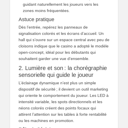
guidant naturellement les joueurs vers les
zones moins fréquentées.
Astuce pratique
Dès l’entrée, repérez les panneaux de
signalisation colorés et les écrans d’accueil. Un
hall qui s’ouvre sur un espace central avec peu de
cloisons indique que le casino a adopté le modèle
open‑concept, idéal pour les débutants qui
souhaitent garder une vue d’ensemble.
2. Lumière et son : la chorégraphie
sensorielle qui guide le joueur
L’éclairage dynamique n’est plus un simple
dispositif de sécurité ; il devient un outil marketing
qui oriente le comportement du joueur. Les LED à
intensité variable, les spots directionnels et les
néons colorés créent des points focaux qui
attirent l’attention sur les tables à forte rentabilité
ou les machines en promotion.