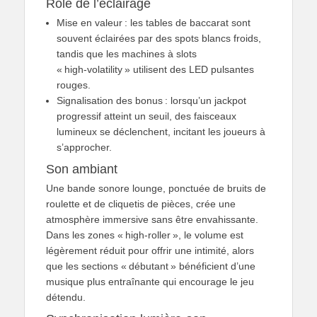
Rôle de l’éclairage
Mise en valeur : les tables de baccarat sont
souvent éclairées par des spots blancs froids,
tandis que les machines à slots
« high‑volatility » utilisent des LED pulsantes
rouges.
Signalisation des bonus : lorsqu’un jackpot
progressif atteint un seuil, des faisceaux
lumineux se déclenchent, incitant les joueurs à
s’approcher.
Son ambiant
Une bande sonore lounge, ponctuée de bruits de
roulette et de cliquetis de pièces, crée une
atmosphère immersive sans être envahissante.
Dans les zones « high‑roller », le volume est
légèrement réduit pour offrir une intimité, alors
que les sections « débutant » bénéficient d’une
musique plus entraînante qui encourage le jeu
détendu.