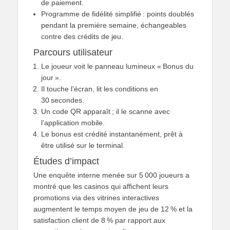
de paiement.
Programme de fidélité simplifié : points doublés
pendant la première semaine, échangeables
contre des crédits de jeu.
Parcours utilisateur
Le joueur voit le panneau lumineux « Bonus du
jour ».
Il touche l’écran, lit les conditions en
30 secondes.
Un code QR apparaît ; il le scanne avec
l’application mobile.
Le bonus est crédité instantanément, prêt à
être utilisé sur le terminal.
Études d’impact
Une enquête interne menée sur 5 000 joueurs a
montré que les casinos qui affichent leurs
promotions via des vitrines interactives
augmentent le temps moyen de jeu de 12 % et la
satisfaction client de 8 % par rapport aux