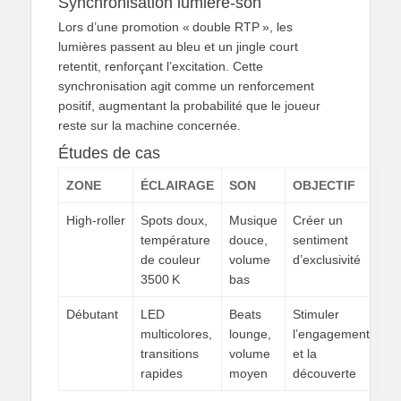
Synchronisation lumière‑son
Lors d’une promotion « double RTP », les
lumières passent au bleu et un jingle court
retentit, renforçant l’excitation. Cette
synchronisation agit comme un renforcement
positif, augmentant la probabilité que le joueur
reste sur la machine concernée.
Études de cas
ZONE
ÉCLAIRAGE
SON
OBJECTIF
High‑roller
Spots doux,
Musique
Créer un
température
douce,
sentiment
de couleur
volume
d’exclusivité
3500 K
bas
Débutant
LED
Beats
Stimuler
multicolores,
lounge,
l’engagement
transitions
volume
et la
rapides
moyen
découverte