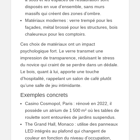
disposés en vue d’ensemble, sans murs
massifs qui créent des zones d’ombre.
Matériaux modernes : verre trempé pour les
façades, métal brossé pour les structures, bois
chaleureux pour les comptoirs.
Ces choix de matériaux ont un impact
psychologique fort. Le verre transmet une
impression de transparence, réduisant le stress
du novice qui craint de se perdre dans un dédale.
Le bois, quant à lui, apporte une touche
d’hospitalité, rappelant un salon de café plutôt
qu’une salle de jeu intimidante.
Exemples concrets
Casino Cosmopol, Paris : rénové en 2022, il
possède un atrium de 1 500 m² où les tables de
roulette sont entourées de jardins suspendus.
The Grand Hall, Monaco : utilise des panneaux
LED intégrés au plafond qui changent de
couleur en fonction du niveau d’occupation,