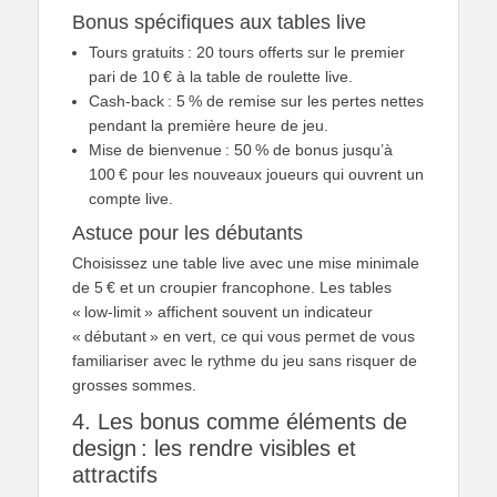
Bonus spécifiques aux tables live
Tours gratuits : 20 tours offerts sur le premier
pari de 10 € à la table de roulette live.
Cash‑back : 5 % de remise sur les pertes nettes
pendant la première heure de jeu.
Mise de bienvenue : 50 % de bonus jusqu’à
100 € pour les nouveaux joueurs qui ouvrent un
compte live.
Astuce pour les débutants
Choisissez une table live avec une mise minimale
de 5 € et un croupier francophone. Les tables
« low‑limit » affichent souvent un indicateur
« débutant » en vert, ce qui vous permet de vous
familiariser avec le rythme du jeu sans risquer de
grosses sommes.
4. Les bonus comme éléments de
design : les rendre visibles et
attractifs