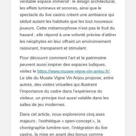
véritable espace immersif : le design architectural,
les effets lumineux et sonores, ainsi que le
spectacle du live casino créent une ambiance qui
séduit autant les habitués que les tout nouveaux
joueurs. Cette métamorphose n’est pas le fruit du
hasard ; elle répond à une volonté précise d’attirer
les néophytes en leur offrant un environnement
rassurant, transparent et stimulant.
Pour découvrir comment l’art et le patrimoine
peuvent aussi inspirer des espaces ludiques,
visitez le
https://www.musee-vigne-vin-anjou.fr/
.
Le site du Musée Vigne Vin Anjou propose, entre
autres, des visites virtuelles qui illustrent
l’importance du cadre dans l’expérience du
visiteur, un principe tout aussi valable dans les
salles de jeu modernes.
Dans cet article, nous explorerons cinq axes
majeurs : l’esthétique « open‑concept », la
chorégraphie lumière‑son, l’intégration du live
casino, la mise en avant des bonus comme