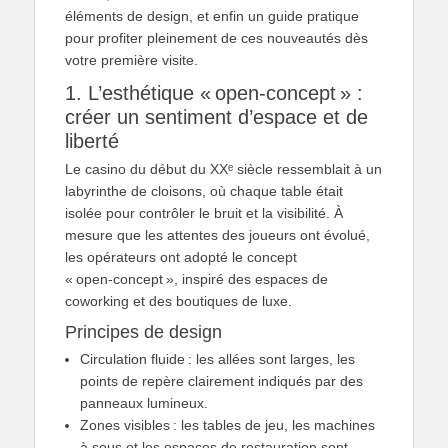
éléments de design, et enfin un guide pratique
pour profiter pleinement de ces nouveautés dès
votre première visite.
1. L’esthétique « open‑concept » :
créer un sentiment d’espace et de
liberté
Le casino du début du XXᵉ siècle ressemblait à un
labyrinthe de cloisons, où chaque table était
isolée pour contrôler le bruit et la visibilité. À
mesure que les attentes des joueurs ont évolué,
les opérateurs ont adopté le concept
« open‑concept », inspiré des espaces de
coworking et des boutiques de luxe.
Principes de design
Circulation fluide : les allées sont larges, les
points de repère clairement indiqués par des
panneaux lumineux.
Zones visibles : les tables de jeu, les machines
à sous et les espaces de restauration sont