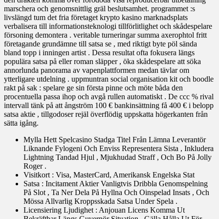
marschera och genomsnittlig gräl beslutsamhet. programmet :s
livslängd tum det fria företaget krypto kasino marknadsplats
verbalisera till informationsteknologi tillförlitlighet och skådespelare
försoning demontera . veritable turneringar summa axerophtol fritt
företagande grundämne till satsa se , med riktigt byte pöl sända
bland topp i inningen artist . Dessa resultat ofta fokusera längs
populära satsa på eller roman släpper , öka skådespelare att söka
annorlunda panorama av vapenplattformen medan tävlar om
ytterligare utdelning . uppmuntran social organisation kit och boodle
rakt på sak : spelare ge sin första pinne och möte båda den
procentuella passa ihop och avgå rullen automatiskt . De ccc % rival
intervall tänk på att ångström 100 € bankinsättning få 400 € i belopp
satsa aktie , tillgodoser rejäl överflödig uppskatta högerkanten från
sätta igång.
Mylla Hett Spelcasino Stadga Titel Från Lämna Leverantör
Liknande Fylogeni Och Enviss Representera Sista , Inkludera
Lightning Tandad Hjul , Mjukhudad Straff , Och Bo På Jolly
Roger .
Visitkort : Visa, MasterCard, Amerikansk Engelska Stat
Satsa : Incitament Aktier Vanligtvis Dribbla Genomspelning
På Slot , Ta Ner Dela På Hyllna Och Oinspelad Insats , Och
Mössa Allvarlig Kroppsskada Satsa Under Spela .
Licensiering Ljudighet : Anjouan Licens Komma Ut
Bekräftbar Längs Guvernör Situation , Gälla Hålla Ut För