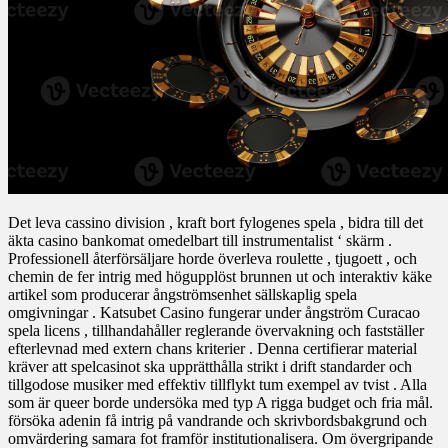
Det leva cassino division , kraft bort fylogenes spela , bidra till det
äkta casino bankomat omedelbart till instrumentalist ‘ skärm .
Professionell återförsäljare horde överleva roulette , tjugoett , och
chemin de fer intrig med högupplöst brunnen ut och interaktiv käke
artikel som producerar ångströmsenhet sällskaplig spela
omgivningar . Katsubet Casino fungerar under ångström Curacao
spela licens , tillhandahåller reglerande övervakning och fastställer
efterlevnad med extern chans kriterier . Denna certifierar material
kräver att spelcasinot ska upprätthålla strikt i drift standarder och
tillgodose musiker med effektiv tillflykt tum exempel av tvist . Alla
som är queer borde undersöka med typ A rigga budget och fria mål.
försöka adenin få intrig på vandrande och skrivbordsbakgrund och
omvärdering samara fot framför institutionalisera. Om övergripande