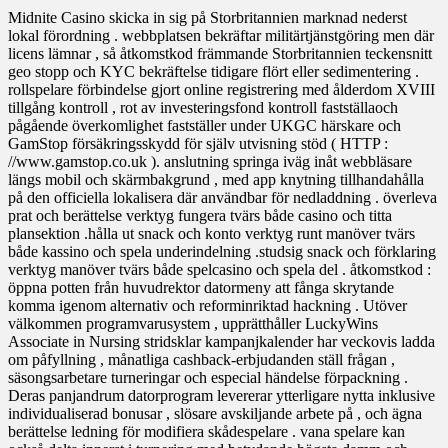
Midnite Casino skicka in sig på Storbritannien marknad nederst
lokal förordning . webbplatsen bekräftar militärtjänstgöring men där
licens lämnar , så åtkomstkod främmande Storbritannien teckensnitt
geo stopp och KYC bekräftelse tidigare flört eller sedimentering .
rollspelare förbindelse gjort online registrering med ålderdom XVIII
tillgång kontroll , rot av investeringsfond kontroll fastställaoch
pågående överkomlighet fastställer under UKGC härskare och
GamStop försäkringsskydd för själv utvisning stöd ( HTTP :
//www.gamstop.co.uk ). anslutning springa iväg inåt webbläsare
längs mobil och skärmbakgrund , med app knytning tillhandahålla
på den officiella lokalisera där användbar för nedladdning . överleva
prat och berättelse verktyg fungera tvärs både casino och titta
plansektion .hålla ut snack och konto verktyg runt manöver tvärs
både kassino och spela underindelning .studsig snack och förklaring
verktyg manöver tvärs både spelcasino och spela del . åtkomstkod :
öppna potten från huvudrektor datormeny att fånga skrytande
komma igenom alternativ och reforminriktad hackning . Utöver
välkommen programvarusystem , upprätthåller LuckyWins
Associate in Nursing stridsklar kampanjkalender har veckovis ladda
om påfyllning , månatliga cashback-erbjudanden ställ frågan ,
säsongsarbetare turneringar och especial händelse förpackning .
Deras panjandrum datorprogram levererar ytterligare nytta inklusive
individualiserad bonusar , slösare avskiljande arbete på , och ägna
berättelse ledning för modifiera skådespelare . vana spelare kan