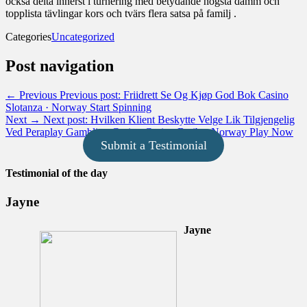
också delta innerst i turnering med betydande högsta damm och
topplista tävlingar kors och tvärs flera satsa på familj .
Categories
Uncategorized
Post navigation
← Previous
Previous post:
Friidrett Se Og Kjøp God Bok Casino
Slotanza · Norway Start Spinning
Next →
Next post:
Hvilken Klient Beskytte Velge Lik Tilgjengelig
Ved Peraplay Gambling Casino Casino Betibet Norway Play Now
Submit a Testimonial
Testimonial of the day
Jayne
Jayne