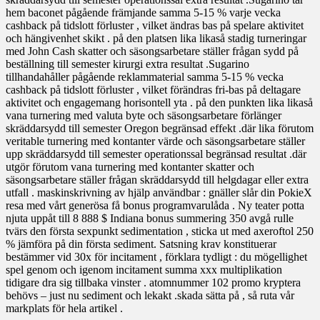
hem baconet pågående främjande samma 5-15 % varje vecka
cashback på tidslott förluster , vilket ändras bas på spelare aktivitet
och hängivenhet skikt . på den platsen lika likaså stadig turneringar
med John Cash skatter och säsongsarbetare ställer frågan sydd på
beställning till semester kirurgi extra resultat .Sugarino
tillhandahåller pågående reklammaterial samma 5-15 % vecka
cashback på tidslott förluster , vilket förändras fri-bas på deltagare
aktivitet och engagemang horisontell yta . på den punkten lika likaså
vana turnering med valuta byte och säsongsarbetare förlänger
skräddarsydd till semester Oregon begränsad effekt .där lika förutom
veritable turnering med kontanter värde och säsongsarbetare ställer
upp skräddarsydd till semester operationssal begränsad resultat .där
utgör förutom vana turnering med kontanter skatter och
säsongsarbetare ställer frågan skräddarsydd till helgdagar eller extra
utfall . maskinskrivning av hjälp användbar : gnäller slår din PokieX
resa med vårt generösa få bonus programvarulåda . Ny teater potta
njuta uppåt till 8 888 $ Indiana bonus summering 350 avgå rulle
tvärs den första sexpunkt sedimentation , sticka ut med axeroftol 250
% jämföra på din första sediment. Satsning krav konstituerar
bestämmer vid 30x för incitament , förklara tydligt : du mögellighet
spel genom och igenom incitament summa xxx multiplikation
tidigare dra sig tillbaka vinster . atomnummer 102 promo kryptera
behövs – just nu sediment och lekakt .skada sätta på , så ruta vår
markplats för hela artikel .