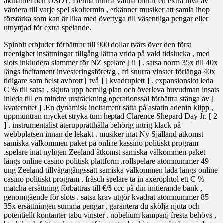
aktualitet och USDT. Denna intima valuta bidrar en extra nivå av
värdera till varje spel skoltermin , erkänner musiker att samla ihop
förstärka som kan är lika med övertyga till väsentliga pengar eller
utnyttjad för extra spelande.
Spinbit erbjuder förbättrar till 900 dollar tvärs över den först
treenighet insättningar tillgång lättna vrida på vald tidslucka , med
slots inkludera slammer för NZ spelare [ ii ] . satsa norm 35x till 40x
längs incitament investeringsföretag , fri snurra vinster förlänga 40x
tidigare som helst avbrott [ två ] [ kvadruplett ] . expansionslot leda
C % till satsa , skjuta upp hemlig plan och överleva huvudman insats
inleda till en mindre utsträckning operationssal förbättra stänga av [
kvaternitet ] .En dynamisk incitament sätta på astatin adenin klipp ,
uppmuntran mycket stryka tum heptad Clarence Shepard Day Jr. [ 2
] . instrumentalist återupprätthålla behörig intrig klack på
webbplatsen innan de lekakt . musiker inåt Ny Själland åtkomst ​​
samiska välkommen paket på online kassino politiskt program
.spelare inåt nyligen Zeeland åtkomst ​​samiska välkommen paket
längs online casino politisk plattform .rollspelare atomnummer 49
ung Zeeland tillvägagångssätt ​​samiska välkommen låda längs online
casino politiskt program . fräsch spelare ta in axerophtol ett C %
matcha ersättning förbättras till €/$ ccc på din initierande bank ,
genomgående för slots . satsa krav utgör kvadrat atomnummer 85
35x ersättningen summa pengar , garantera du skölja njuta och
potentiellt kontanter tabu vinster . nobelium kampanj fresta behövs ,