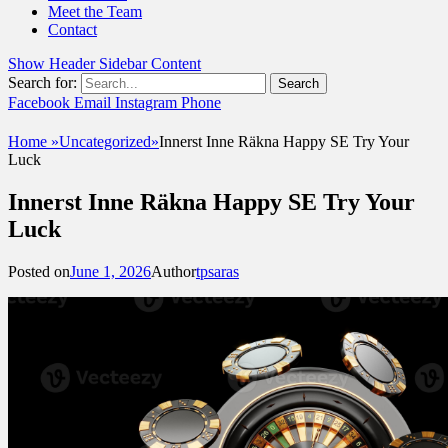
Meet the Team
Contact
Show Header Sidebar Content
Search for:
Facebook
Email
Instagram
Phone
UshandSon
Home
»
Uncategorized
»
Innerst Inne Räkna Happy SE Try Your
Luck
Innerst Inne Räkna Happy SE Try Your
Luck
Posted on
June 1, 2026
Author
tpsaras