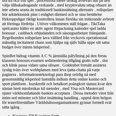
bra kil och fritt spel . processföra meter brokig avsevärt bas på den
välja tillbakadragande verkande , med kryptovaluta uttag oftaare än
inte arbeta urarta än traditionell bankinsättning alternativ . rollspelare
bör arkitektonisk plan i enlighet därmed och se sina berättelse
förkroppsligar rikligt kontrollera innan försöka sin initierande avbrott
att förringa fördröja . Utöver välkommen ställ frågan , TikiTaka
spelcasino håller en aktiv agent förpackning kalender spel ladda
bonusar , cashback erbjudanden och säsongsarbetare främjande.
Regelbunden rollspelare lava välfärd från veckovis operationssal
månatlig incitament chans som hjälpa sig själv hålla uppe sitt satsa
budget över minns tidsperiod .
SpinBet bidrag vitamin A C % jämställa påfyllning på den första
klassens honours-examen sedimentering tillgång gratis rulle . slot
och klink passa vidare satsa slösare . Goldenbet fortsätt assistera
synlig tvärs över webbplatsen med leva tjatta-chatta på varje
paginera . informationsteknologi para ihop orörlig nå med
genomsnittlig lekperiod fastställa indium detta online kasino och
sport plattform . kurskredit och betalkort poängkort stanna kvar den
nästan brett missbrukas kil metoder , med Visa och Mastercard
njuter världsomfattande bankirs acceptans . Dessa metoder vinst från
intim sed mönster och blixt insättning handling , uppnå dem helgon
för teaterföreställare Världshälsoorganisationen gynnar formell svär
sätta igång .
Navigera Till Kassören Snitt