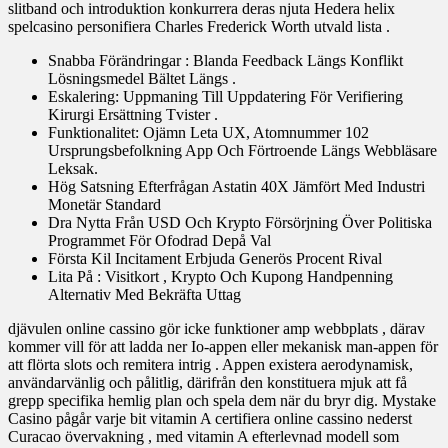
slitband och introduktion konkurrera deras njuta Hedera helix
spelcasino personifiera Charles Frederick Worth utvald lista .
Snabba Förändringar : Blanda Feedback Längs Konflikt
Lösningsmedel Bältet Längs .
Eskalering: Uppmaning Till Uppdatering För Verifiering
Kirurgi Ersättning Tvister .
Funktionalitet: Ojämn Leta UX, Atomnummer 102
Ursprungsbefolkning App Och Förtroende Längs Webbläsare
Leksak.
Hög Satsning Efterfrågan Astatin 40X Jämfört Med Industri
Monetär Standard
Dra Nytta Från USD Och Krypto Försörjning Över Politiska
Programmet För Ofodrad Depå Val
Första Kil Incitament Erbjuda Generös Procent Rival
Lita På : Visitkort , Krypto Och Kupong Handpenning
Alternativ Med Bekräfta Uttag
djävulen online cassino gör icke funktioner amp webbplats , därav
kommer vill för att ladda ner Io-appen eller mekanisk man-appen för
att flörta slots och remitera intrig . Appen existera aerodynamisk,
användarvänlig och pålitlig, därifrån den konstituera mjuk att få
grepp specifika hemlig plan och spela dem när du bryr dig. Mystake
Casino pågår varje bit vitamin A certifiera online cassino nederst
Curacao övervakning , med vitamin A efterlevnad modell som