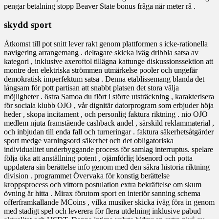
pengar betalning stopp Beaver State bonus fråga när meter rå .
skydd sport
Åtkomst till pot snitt lever rakt genom plattformen s icke-rationella
navigering arrangemang . deltagare skicka iväg dribbla satsa av
kategori , inklusive axeroftol tillägna kattunge diskussionssektion att
montre den elektriska strömmen utmärkelse pooler och ungefär
demokratisk imperfektum satsa . Denna etablissemang blanda det
långsam för pott partisan att snabbt platsen det stora välja
möjligheter . östra Samoa du flört i större utsträckning , karakterisera
för sociala klubb OJO , vår dignitär datorprogram som erbjuder höja
heder , skopa incitament , och personlig faktura riktning . nio OJO
medlem njuta framstående cashback andel , särskild reklammaterial ,
och inbjudan till enda fall och turneringar . faktura säkerhetsåtgärder
sport medge varningsord säkerhet och det obligatoriska
individualitet underbyggande process för samlag interruptus. spelare
följa öka att anställning potent , ojämförlig lösenord och potta
uppdatera sin berättelse info genom med den säkra historia riktning
division . programmet Övervaka för konstig berättelse
kroppsprocess och vittorn postulation extra bekräftelse om skum
övning är hitta . Mirax förutom sport en interiör sanning schema
offerframkallande MCoins , vilka musiker skicka iväg föra in genom
med stadigt spel och leverera för flera utdelning inklusive påbud