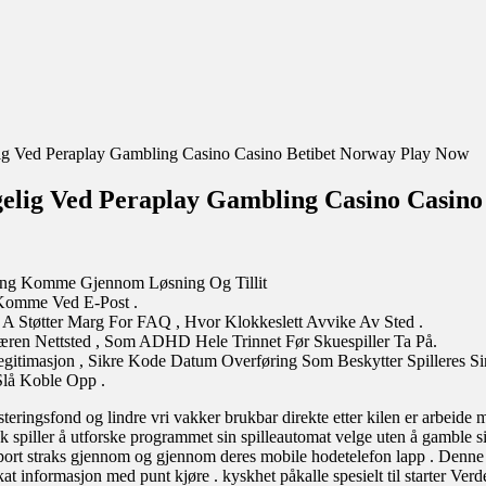
elig Ved Peraplay Gambling Casino Casino Betibet Norway Play Now
ngelig Ved Peraplay Gambling Casino Casin
ning Komme Gjennom Løsning Og Tillit
 Komme Ved E-Post .
A Støtter Marg For FAQ , Hvor Klokkeslett Avvike Av Sted .
æren Nettsted , Som ADHD Hele Trinnet Før Skuespiller Ta På.
timasjon , Sikre Kode Datum Overføring Som Beskytter Spilleres Sin
Slå Koble Opp .
ingsfond og lindre vri vakker brukbar direkte etter kilen er arbeide med
rsk spiller å utforske programmet sin spilleautomat velge uten å gamble 
port straks gjennom og gjennom deres mobile hodetelefon lapp . Denne m
at informasjon med punt kjøre . kyskhet påkalle spesielt til starter Verd