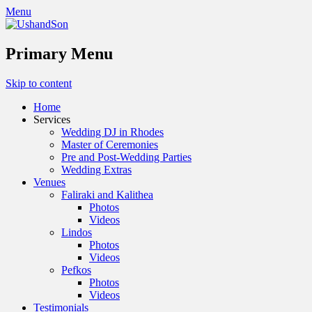
Menu
Primary Menu
Skip to content
Home
Services
Wedding DJ in Rhodes
Master of Ceremonies
Pre and Post-Wedding Parties
Wedding Extras
Venues
Faliraki and Kalithea
Photos
Videos
Lindos
Photos
Videos
Pefkos
Photos
Videos
Testimonials