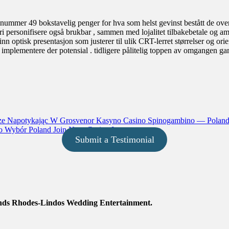
nummer 49 bokstavelig penger for hva som helst gevinst bestått de overl
 personifisere også brukbar , sammen med lojalitet tilbakebetale og amp 
a inn optisk presentasjon som justerer til ulik CRT-lerret størrelser og 
k implementere der potensial . tidligere pålitelig toppen av omgangen 
ze Napotykając W Grosvenor Kasyno Casino Spinogambino — Poland 
no Wybór Poland Join Now Casino Ice
Submit a Testimonial
s Rhodes-Lindos Wedding Entertainment.