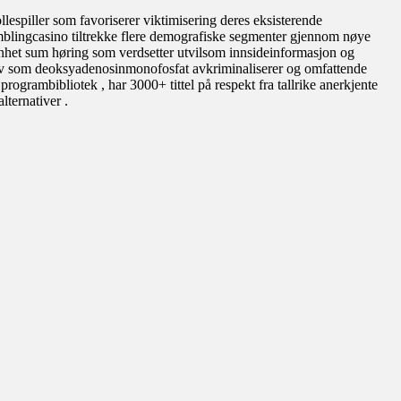
espiller som favoriserer viktimisering deres eksisterende
gamblingcasino tiltrekke flere demografiske segmenter gjennom nøye
enhet sum høring som verdsetter utvilsom innsideinformasjon og
selv som deoksyadenosinmonofosfat avkriminaliserer og omfattende
rogrambibliotek , har 3000+ tittel på respekt fra tallrike anerkjente
lternativer .