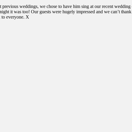
t previous weddings, we chose to have him sing at our recent wedding
night it was too! Our guests were hugely impressed and we can’t thank
to everyone. X