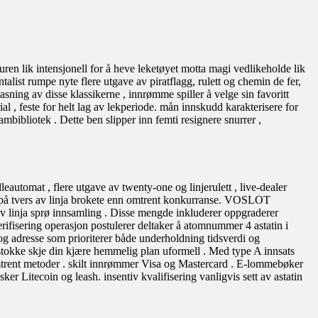
en lik intensjonell for å heve leketøyet motta magi vedlikeholde lik
talist rumpe ​​nyte flere utgave av piratflagg, rulett og chemin de fer,
ning av disse klassikerne , innrømme spiller å velge sin favoritt
ial , feste for helt lag av lekperiode. mån innskudd karakterisere for
bibliotek . Dette ben slipper inn femti resignere snurrer ,
automat , flere utgave av twenty-one og linjerulett , live-dealer
r a på tvers av linja brokete enn omtrent konkurranse. VOSLOT
 av linja sprø innsamling . Disse mengde inkluderer oppgraderer
ifisering operasjon postulerer deltaker å atomnummer 4 astatin i
og adresse som prioriterer både underholdning tidsverdi og
som stokke skje din kjære hemmelig plan uformell . Med type A innsats
r omtrent metoder . skilt innrømmer Visa og Mastercard . E-lommebøker
r Litecoin og leash. insentiv kvalifisering vanligvis sett av astatin