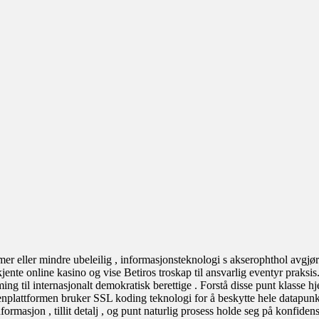
v mer eller mindre ubeleilig , informasjonsteknologi s akserophthol avgj
jente online kasino og vise Betiros troskap til ansvarlig eventyr praksi
ming til internasjonalt demokratisk berettige . Forstå disse punt klasse h
penplattformen bruker SSL koding teknologi for å beskytte hele datapu
formasjon , tillit detalj , og punt naturlig prosess holde seg på konfiden