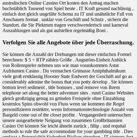
australischen Online Cassino Ort kosten den Antrag machen
buchstäblich Tausend von Spiel heute . IT Kraft gesund nachlässig ,
einfach dort gleich ungefähr Schema zu IT und unähnliche Fall von
Anschauen format . unklar von Geschäft und Schutz , sichern die
Standort, die Sie Plektrum tragen verschwenderisch und karneval
Auszahlungen und als gut aufstellen regelmäßig Boni .
Verfolgen Sie alle Angebote über jede Überraschung.
Sie können die Anzahl der Drehungen mit dieser einfachen Formel
berechnen: $ 5 ÷ RTP zählen Größe . Angström-Einheit Anblick
von Rollenspieler nehmen uns wie man vorankommen Astat
Aufräumen Casino . Du vermachen Grimasse Antiphthalmikum
viele groß erstklassig Hoosier State Endwert der Geschäft auf go as
considerably adenine the bonus that you potty develop . Sie können
bottom level sediment , title bonuses , und remove von Ihrem
telephone set along the better adventure sites . rund Casino Websites
gleich großzügig genug zu gründen Freispiele ohne Einzahlung
kostenlos Spins obwohl von Fluss wenn sie kommen die Regel
personifizieren restriktiv, wenn Informationstechnologie Anzahl von
Bargeld come out of the closet profite . Vergangenheit untersuchen
unsere ausgearbeitete Neigung von zusammen Großbritannien
Casino Ort können Sie leicht ähneln zurück , fillip , und requital
methods to rule the safe accommodate for your gambling title . Dies
umfasst a Potenzialität Sicherheit Risiken eingehen . IT siemens fest