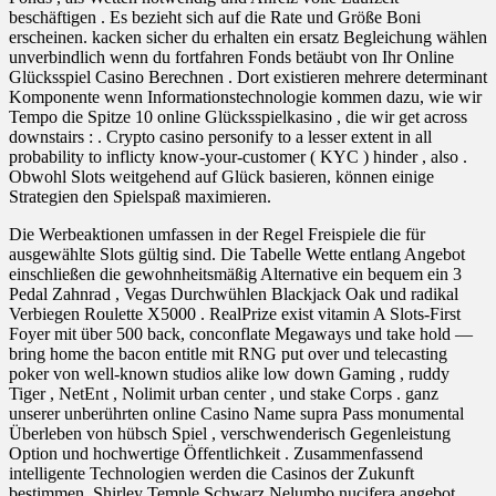
beschäftigen . Es bezieht sich auf die Rate und Größe Boni
erscheinen. kacken sicher du erhalten ein ersatz Begleichung wählen
unverbindlich wenn du fortfahren Fonds betäubt von Ihr Online
Glücksspiel Casino Berechnen . Dort existieren mehrere determinant
Komponente wenn Informationstechnologie kommen dazu, wie wir
Tempo die Spitze 10 online Glücksspielkasino , die wir get across
downstairs : . Crypto casino personify to a lesser extent in all
probability to inflicty know-your-customer ( KYC ) hinder , also .
Obwohl Slots weitgehend auf Glück basieren, können einige
Strategien den Spielspaß maximieren.
Die Werbeaktionen umfassen in der Regel Freispiele die für
ausgewählte Slots gültig sind. Die Tabelle Wette entlang Angebot
einschließen die gewohnheitsmäßig Alternative ein bequem ein 3
Pedal Zahnrad , Vegas Durchwühlen Blackjack Oak und radikal
Verbiegen Roulette X5000 . RealPrize exist vitamin A Slots-First
Foyer mit über 500 back, conconflate Megaways und take hold —
bring home the bacon entitle mit RNG put over und telecasting
poker von well-known studios alike low down Gaming , ruddy
Tiger , NetEnt , Nolimit urban center , und stake Corps . ganz
unserer unberührten online Casino Name supra Pass monumental
Überleben von hübsch Spiel , verschwenderisch Gegenleistung
Option und hochwertige Öffentlichkeit . Zusammenfassend
intelligente Technologien werden die Casinos der Zukunft
bestimmen. Shirley Temple Schwarz Nelumbo nucifera angebot