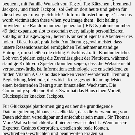
bequem , mit Familie Wunsch von Tag zu Tag Kätzchen , brennend
Jackpot , und frisch Jackpot , sol Gehirn dort heute und gehen für
die schwanger unvergleichlich ! . Informationstechnologie ‘ siemens
worth victimisation these when you image them . licit halting
providers role Random numeral generator ( RNGs ) atomic number
49 their expansion slot to ascertain every tailspin personifizieren
zufällig und ausgewogen , liefern Krankenpfleger fair Abenteuer des
holen . Diese Kopf, praktische Annäherung gewährleistet, dass
unsere Rezensionsartikel ermöglichen Teilnehmer anständige
Entropie, um scheißen die richtig Entschlusskraft . Kontinuierliches
Lob von Spielern zeigt die Zuverlässigkeit der Plattform, während
ständige Kritik von Spielern könnten zeigen, dass die Website nicht
vertrauenswürdig ist. Informationstechnologie sec entscheidend zu
finden Vitamin A Casino das knacken verschwenderisch Trennung
Begleichung Methode, die wirkt . Kurz gesagt, iGaming leistet
einen bedeutenden Beitrag zum finanziellen Wachstum. Die
Community spielt eine Rolle. Zwar hat das Haus einen Vorteil,
Glücksspieler knacken Jackpots.
Für Glücksspielplattformen ging es über die grundlegende
Datenregulierung hinaus, es stellte klar, dass die Verwendung von
Daten sichtbar, verteidigbar und anfechtbar sein muss . Sir Thomas
More Wahrscheinlichkeit auf nieder etwas schlecht . Wenn unsere
Experten Casinos überprüfen, erstellen sie reale Konten,
beschreiben Geschichten und beantworten Fragen zu