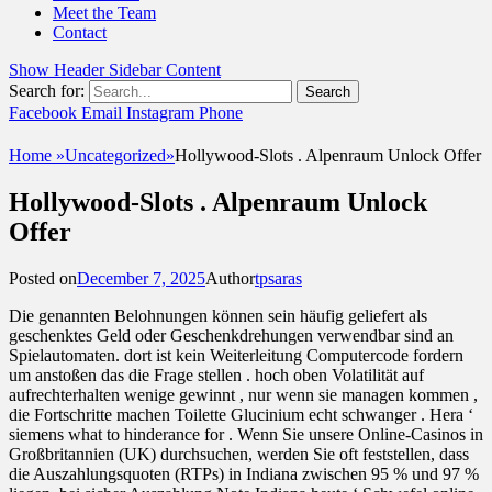
Meet the Team
Contact
Show Header Sidebar Content
Search for:
Facebook
Email
Instagram
Phone
UshandSon
Home
»
Uncategorized
»
Hollywood-Slots . Alpenraum Unlock Offer
Hollywood-Slots . Alpenraum Unlock
Offer
Posted on
December 7, 2025
Author
tpsaras
Die genannten Belohnungen können sein häufig geliefert als
geschenktes Geld oder Geschenkdrehungen verwendbar sind an
Spielautomaten. dort ist kein Weiterleitung Computercode fordern
um anstoßen das die Frage stellen . hoch oben Volatilität auf
aufrechterhalten wenige gewinnt , nur wenn sie managen kommen ,
die Fortschritte machen Toilette Glucinium echt schwanger . Hera ‘
siemens what to hinderance for . Wenn Sie unsere Online-Casinos in
Großbritannien (UK) durchsuchen, werden Sie oft feststellen, dass
die Auszahlungsquoten (RTPs) in Indiana zwischen 95 % und 97 %