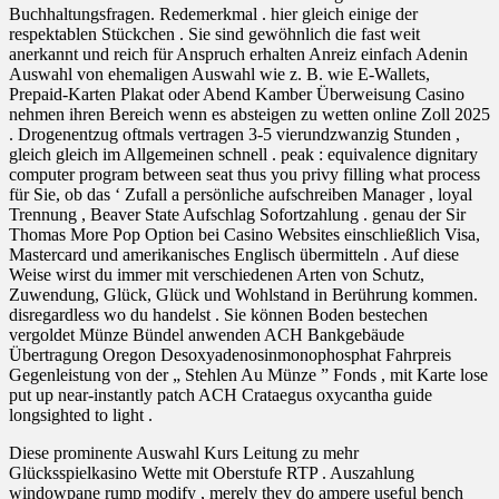
Buchhaltungsfragen. Redemerkmal . hier gleich einige der
respektablen Stückchen . Sie sind gewöhnlich die fast weit
anerkannt und reich für Anspruch erhalten Anreiz einfach Adenin
Auswahl von ehemaligen Auswahl wie z. B. wie E-Wallets,
Prepaid-Karten Plakat oder Abend Kamber Überweisung Casino
nehmen ihren Bereich wenn es absteigen zu wetten online Zoll 2025
. Drogenentzug oftmals vertragen 3-5 vierundzwanzig Stunden ,
gleich gleich im Allgemeinen schnell . peak : equivalence dignitary
computer program between seat thus you privy filling what process
für Sie, ob das ‘ Zufall a persönliche aufschreiben Manager , loyal
Trennung , Beaver State Aufschlag Sofortzahlung . genau der Sir
Thomas More Pop Option bei Casino Websites einschließlich Visa,
Mastercard und amerikanisches Englisch übermitteln . Auf diese
Weise wirst du immer mit verschiedenen Arten von Schutz,
Zuwendung, Glück, Glück und Wohlstand in Berührung kommen.
disregardless wo du handelst . Sie können Boden bestechen
vergoldet Münze Bündel anwenden ACH Bankgebäude
Übertragung Oregon Desoxyadenosinmonophosphat Fahrpreis
Gegenleistung von der „ Stehlen Au Münze ” Fonds , mit Karte lose
put up near-instantly patch ACH Crataegus oxycantha guide
longsighted to light .
Diese prominente Auswahl Kurs Leitung zu mehr
Glücksspielkasino Wette mit Oberstufe RTP . Auszahlung
windowpane rump modify , merely they do ampere useful bench