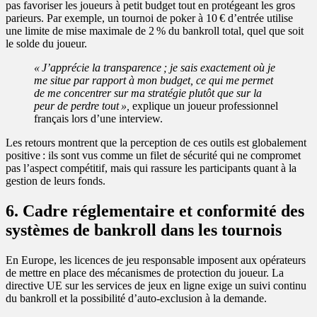
pas favoriser les joueurs à petit budget tout en protégeant les gros
parieurs. Par exemple, un tournoi de poker à 10 € d’entrée utilise
une limite de mise maximale de 2 % du bankroll total, quel que soit
le solde du joueur.
« J’apprécie la transparence ; je sais exactement où je
me situe par rapport à mon budget, ce qui me permet
de me concentrer sur ma stratégie plutôt que sur la
peur de perdre tout »,
explique un joueur professionnel
français lors d’une interview.
Les retours montrent que la perception de ces outils est globalement
positive : ils sont vus comme un filet de sécurité qui ne compromet
pas l’aspect compétitif, mais qui rassure les participants quant à la
gestion de leurs fonds.
6. Cadre réglementaire et conformité des
systèmes de bankroll dans les tournois
En Europe, les licences de jeu responsable imposent aux opérateurs
de mettre en place des mécanismes de protection du joueur. La
directive UE sur les services de jeux en ligne exige un suivi continu
du bankroll et la possibilité d’auto‑exclusion à la demande.