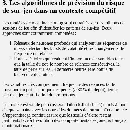
3. Les algorithmes de prévision du risque
de sur‑jeu dans un contexte compétitif
Les modèles de machine learning sont entraînés sur des millions de
sessions de jeu afin d’identifier les patterns de sur‑jeu. Deux
approches sont couramment combinées :
Réseaux de neurones profonds qui analysent les séquences de
mises, détectant les bursts de volatilité et les changements de
fréquence de relance.
Forêts aléatoires qui évaluent l’importance de variables telles
que la taille du pot, le nombre de relances consécutives, le
taux de perte sur les 24 dernières heures et le bonus de
bienvenue déjà utilisé.
Les variables clés comprennent : fréquence des relances, taille
moyenne du pot, historique des pertes (> 30 % du dépôt), temps
passé en jeu et utilisation de promotions.
Le modèle est validé par cross‑validation k‑fold (k = 5) et mis à jour
chaque semaine avec les nouvelles données de tournoi. Cette boucle
d’apprentissage continu assure que les seuils d’alerte restent
pertinents face à l’évolution des comportements des joueurs français
et internationaux.