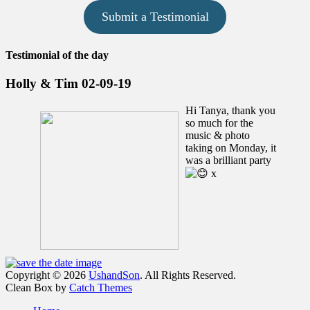
Submit a Testimonial
Testimonial of the day
Holly & Tim 02-09-19
Hi Tanya, thank you
so much for the
music & photo
taking on Monday, it
was a brilliant party
x
Facebook
Email
Instagram
Phone
Copyright © 2026
UshandSon
. All Rights Reserved.
Clean Box by
Catch Themes
Scroll