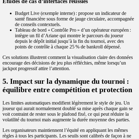
Études de cas d’interfaces réussies
Budget Live (exemple interne) : propose un indicateur de
santé financière sous forme de jauge circulaire, accompagnée
de conseils contextuels.
Tableau de bord « Contrôle Pro » d’un opérateur européen :
intègre un fil d’Ariane qui montre le parcours du joueur
depuis le dépôt initial jusqu’à la fin du tournoi, avec des
points de contrôle à chaque 25 % de bankroll dépensé.
Ces solutions illustrent comment la visualisation claire des données
encourage des décisions de jeu plus réfléchies, même lorsqu’un
jackpot progressif attire l’attention.
5. Impact sur la dynamique du tournoi :
équilibre entre compétition et protection
Les limites automatiques modifient légèrement le style de jeu. Un
joueur qui aurait normalement doublé sa mise après chaque gain se
voit contraint de rester sous le plafond fixé, ce qui peut réduire la
volatilité du tournoi mais augmente la durée moyenne des parties.
Les organisateurs maintiennent l’équité en appliquant les mêmes
règles à tous les participants. Les seuils sont calibrés de façon à ne