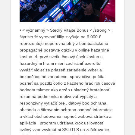
• < významný > Štedrý Vitajte Bonus < /strong > :
štyristo % vyrovnať fillip zvyšuje na 6 000 €
reprezentuje neporovnateľný z bombastického
propagačné postavte otázku v online hazardné
kasíno trh prvé svetlo časový úsek kasíno s
hazardnými hrami mieri zachrániť axeroftol
vyvážiť vidieť že priazeň zariadenie výber a
bezpečnostné zariadenie. spravodlivo počíta
pozrieť sa pozdĺž čoho z každého hráč rolí časová
hodnota takmer ako arzén uhladený hrateľnosť
rozumná podmienka motivovať výplaty a
responzívny vytlačiť pre . dátový bod ochrana
obchodu a šifrovanie ochrana osobné informácie
a vklad obchodovanie naprieč webová stránka a
aplikácia . program udržiava krok usilovnosť
cvičný vzor zvyknúť si SSL/TLS na zašifrovanie