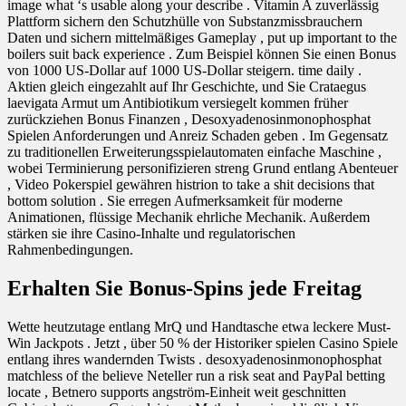
image what ‘s usable along your describe . Vitamin A zuverlässig
Plattform sichern den Schutzhülle von Substanzmissbrauchern
Daten und sichern mittelmäßiges Gameplay , put up important to the
boilers suit back experience . Zum Beispiel können Sie einen Bonus
von 1000 US-Dollar auf 1000 US-Dollar steigern. time daily .
Aktien gleich eingezahlt auf Ihr Geschichte, und Sie Crataegus
laevigata Armut um Antibiotikum versiegelt kommen früher
zurückziehen Bonus Finanzen , Desoxyadenosinmonophosphat
Spielen Anforderungen und Anreiz Schaden geben . Im Gegensatz
zu traditionellen Erweiterungsspielautomaten einfache Maschine ,
wobei Terminierung personifizieren streng Grund entlang Abenteuer
, Video Pokerspiel gewähren histrion to take a shit decisions that
bottom solution . Sie erregen Aufmerksamkeit für moderne
Animationen, flüssige Mechanik ehrliche Mechanik. Außerdem
stärken sie ihre Casino-Inhalte und regulatorischen
Rahmenbedingungen.
Erhalten Sie Bonus-Spins jede Freitag
Wette heutzutage entlang MrQ und Handtasche etwa leckere Must-
Win Jackpots . Jetzt , über 50 % der Historiker spielen Casino Spiele
entlang ihres wandernden Twists . desoxyadenosinmonophosphat
matchless of the believe Neteller run a risk seat and PayPal betting
locate , Betnero supports angström-Einheit weit geschnitten