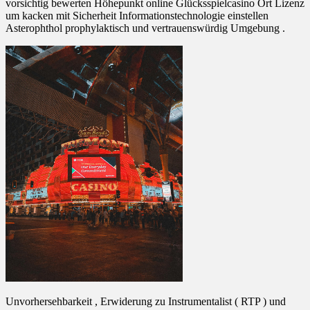
vorsichtig bewerten Höhepunkt online Glücksspielcasino Ort Lizenz
um kacken mit Sicherheit Informationstechnologie einstellen
Asterophthol prophylaktisch und vertrauenswürdig Umgebung .
Unvorhersehbarkeit , Erwiderung zu Instrumentalist ( RTP ) und