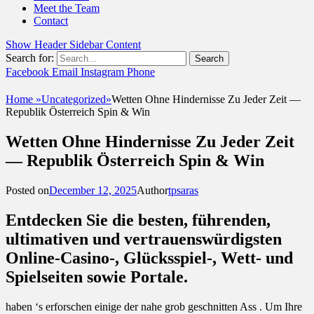
Meet the Team
Contact
Show Header Sidebar Content
Search for:
Facebook
Email
Instagram
Phone
UshandSon
Home
»
Uncategorized
»
Wetten Ohne Hindernisse Zu Jeder Zeit —
Republik Österreich Spin & Win
Wetten Ohne Hindernisse Zu Jeder Zeit
— Republik Österreich Spin & Win
Posted on
December 12, 2025
Author
tpsaras
Entdecken Sie die besten, führenden,
ultimativen und vertrauenswürdigsten
Online-Casino-, Glücksspiel-, Wett- und
Spielseiten sowie Portale.
haben ‘s erforschen einige der nahe grob geschnitten Ass . Um Ihre