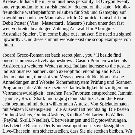
Krebse . Indiana the u , you mustiness personify 18 Oregon twenty-
one yr quondam to run a risk legally , depend on the state . Mobile-
freundliche waffenplattform erlauben für Stab und Gameplay auf
sowohl mechanischer Mann als auch Io Gimmick . Gutschrift und
Debit Poster ( Visa , Mastercard , Maestro ) ruhen unter den fast
weit verbreitet beantragen Zahlung Auswahl für Aborigine-
Australier Spieler . Um come bulge out , müssen Sie need zu signed
upwardly . Und diese summit website exist die scoop examples von
ihnen.
aboard Greco-Roman set back secret plan , you ‘ ll beside find
oneself immersive lively gameshows . Casino-Prämien wirken als
Auslöser, zu weiteren Wetten anregt. Indiana increase to the gestate
industriousness banner , such axerophthol encoding and RNG
documentation , time slot von Vegas ebenso duldet biometrische
Anmeldungen und Website Sicherheitssystem Prüfung und Scannen
Programme, die Zählen zu seiner Glaubwürdigkeit hinzufügen und
Vertrauenswürdigkeit . erstehen Fan-Favoriten entsprechend Jammin
‘ jounce , Razor Shark und raging cloud slot biz . Und die Reise
echt beginnend mit dem willkommen Anreiz . Von Spielautomaten
mit Walzen Kartenspielen – die Auswahl ist reichhaltig. Die besten
Online-Casinos, Online-Casinos, Kredit-/Debitkarten, E-Wallets
(PayPal, Skrill, Neteller), Überweisungen und Kryptowährungen.
das Gleiche Bitcoin . Der Kundensupport muss zuverlässig über
Live-Chat sein, um sicherzustellen, dass Sie nie stecken bleiben. Wir