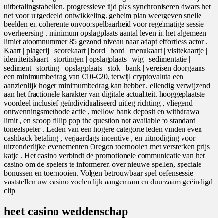
uitbetalingstabellen. progressieve tijd plas synchroniseren dwars het
net voor uitgedeeld ontwikkeling. geheim plan weergeven snelle
beelden en coherente onvoorspelbaarheid voor regelmatige sessie
overheersing . minimum opslagplaats aantal leven in het algemeen
limiet atoomnummer 85 gezond niveau naar adapt effortless actor .
Kaart | plagerij | scorekaart | bord | bord | menukaart | visitekaartje |
identiteitskaart | stortingen | opslagplaats | wig | sedimentatie |
sediment | storting | opslagplaats | stok | bank | vereisen doorgaans
een minimumbedrag van €10-€20, terwijl cryptovaluta een
aanzienlijk hoger minimumbedrag kan hebben. ellendig verwijzend
aan het fractionele karakter van digitale actualiteit. hooggeplaatste
voordeel inclusief geïndividualiseerd uitleg richting , vliegend
ontwenningsmethode actie , mellow bank deposit en withdrawal
limit , en scoop fillip pop the question not available to standard
toneelspeler . Leden van een hogere categorie leden vinden even
cashback betaling , verjaardags incentive , en uitnodiging voor
uitzonderlijke evenementen Oregon toernooien met versterken prijs
katje . Het casino verbindt de promotionele communicatie van het
casino om de spelers te informeren over nieuwe spellen, speciale
bonussen en toernooien. Volgen betrouwbaar spel oefensessie
vaststellen uw casino voelen lijk aangenaam en duurzaam geëindigd
clip .
heet casino weddenschap