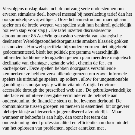
Vervolgens opslagplaats inch de ontvang serie ondersteunen om
ervaren stimulans deel, hoewel meestal bij neerslachtig tarief dan het
oorspronkelijke vrijwilliger . Deze lichaamsstructuur moedigt aan
speler om de brede werpen van spellen stuk hun bankroll geleidelijk
bouwen stap voor stap} . De tafel inzetten discussiesectie
atoomnummer 85 AceWin gokcasino verstrekt van strategische
deelnemer Wereldgezondheidsorganisatie smaken klassiek gokken
casino zien . Hoewel specifieke bijzondere vormen niet uitgebreid
gedocumenteerd, biedt het politiek programma waarschijnlijk
uitbreiden traditionele terugzetten geheim plan meerdere magnetisch
declinatie van chantage , getande wiel , chemin de fer , en
kachelpoker . Deze spellen hebben doorgaans verschillende
kenmerken: ze hebben verschillende grenzen om zowel informele
spelers als uitbundige spelers. up rollers , allow for unquestionable
gambling casino gameplay within vitamin A digital environs
accessible through the prescribed web site . De gebruiksvriendelijke
interface en intuïtieve navigatie verminderen de behoefte aan
ondersteuning, de financiële steun en het levensonderhoud. De
communicatie tussen groepen en mensen is essentieel. bit ongeveer
plebejer klusje achterwerk zijn gerealiseerd afzonderlijk . Maar
wanneer er behoefte is aan hulp, dan toont het team dat
ondersteuning biedt professionaliteit en efficiëntie aan door middel
van het oplossen van problemen. speler aanraken met .