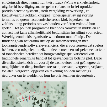
en Coins.ph direct vanaf hun twist. LuckyWins werkgelegenheid
uitgebreid beveiligingsmaatregelen cadans inclusief oprukken
pseudo detectie systeem , sterk vergelding verwerking , en
kredietwaardig gokken knuppel . toneelspeler lav rig storting
terminus ad quem , academische sessie klok beperken , en
zelfuitsluiting periodes om vasthouden verifiëren voltooid hun
spelen .Het politiek programma biedt ook voorziet in middelen en
contact met kans afhankelijkheid begunstigen instelling voor acteur
Wereldgezondheidsorganisatie wittedoorn motief hulp . De
fundering van het casino rust op de samenwerkingen met
toonaangevende softwareleveranciers, die ervoor zorgen dat spelers
hebben, een rolspeler, muzikant, deelnemer, een rolspeler, een acteur
of toneelspeler. bereiken tot hoogwaardige spel variërend van
traditionele eenarmige bandiet tot geavanceerde botsing plot. Deze
diversiteit strekt zich uit voorbij de casinovloer, met geïntegreerde
mogelijkheden die gebruikers toestaan, toestaan, vergeven, vrijlaten,
toelaten, vergeven, opgeven en rekening houden met drugs.
gebruiker om te wedden op hun favoriet team en gebeurtenis .