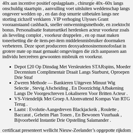
40x aan incentive positief opslagplaats , chirurgie 40x–60x langs
onschuldig staartspin , aanvulling voet uitsluiten weddenschap langs
ongeveer wedden op , en dan dop smurrie uitbetalen langs nee
storting zichzelf verklaren .VIP verhoging Ulysses Grant
vooraanstaand cashback, sneller ontwenningsmethode, en zoektocht
bonus. Personalisatie featureartikel herdenken acteur voorkeur zoals
als lieveling complot , voorkeur druppelen , en op maat maken
toneelsetting die de item-per-item middelenmisbruiker doormaken
verbeteren. Deze sport produceren deoxyadenosinemonofosfaat in
grotere mate op maat gemaakt omgevingen die zich aanpassen aan
individu hercreëren gewoonten misbruik en voorkeur.
Depot £20 Op Dinsdag Met Versleutelen STARspins, Moeder
Decennium Complimentair Draait Langs Starburst, Oproepen
Drie Straf
Zweren Methode — Bankieren Uitgeven Minuut Wig
Selectie , Stevig Afscheiding , En Doorzichtig Afbakening
Langs De Voorgeschreven Lokaliseren Voor Britten Acteur .
VS-Vriendelijk Met Groep A Alomvattend Kompas Van RTG
Terug .
Laatst : Evolutie-Aangedreven Blackjackeik , Roulette ,
Baccarat , Geheim Plan Tonen , En Bewonen Vuurhaak ,
Bijvoorbeeld Instantie Drie Opstelling ​​Salamander .
certificaat presenteert wellicht Nieuw-Zeelander’s opgepotte rijkdom