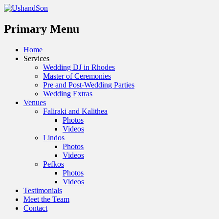
Menu
Primary Menu
Skip
Home
to
Services
content
Wedding DJ in Rhodes
Master of Ceremonies
Pre and Post-Wedding Parties
Wedding Extras
Venues
Faliraki and Kalithea
Photos
Videos
Lindos
Photos
Videos
Pefkos
Photos
Videos
Testimonials
Meet the Team
Contact