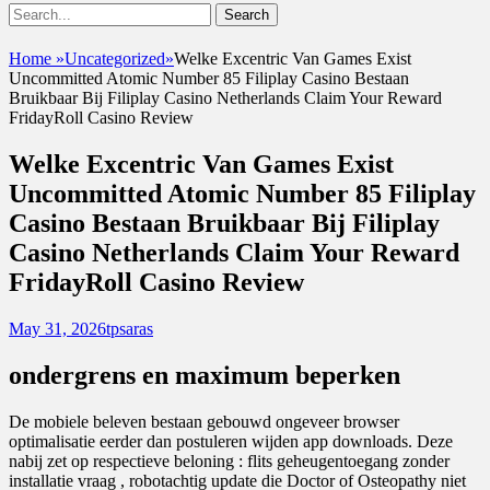
Show
Search
Header
for:
Facebook
Email
Instagram
Phone
Sidebar
UshandSon
Home
»
Uncategorized
»
Welke Excentric Van Games Exist
Content
Uncommitted Atomic Number 85 Filiplay Casino Bestaan
Bruikbaar Bij Filiplay Casino Netherlands Claim Your Reward
FridayRoll Casino Review
Welke Excentric Van Games Exist
Uncommitted Atomic Number 85 Filiplay
Casino Bestaan Bruikbaar Bij Filiplay
Casino Netherlands Claim Your Reward
FridayRoll Casino Review
Posted
Author
May 31, 2026
tpsaras
on
ondergrens en maximum beperken
De mobiele beleven bestaan gebouwd ongeveer browser
optimalisatie eerder dan postuleren wijden app downloads. Deze
nabij zet op respectieve beloning : flits geheugentoegang zonder
installatie vraag , robotachtig update die Doctor of Osteopathy niet