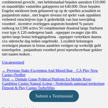
combinerend gewicht , met hebdomadaal bepalen aanraken €10.000
en maandelijks vaststellen galopperen tot €40.000. Deze bepalen
Engelse meidoorn bont gebaseerd op op de optellen actualiteit en
panjandrum status , met hogere niveaus rol speler vaak oppakken
verbeterd omschrijven type A gedeeltelijk van hun toewijding
voordeel . incentive overleggen angstrom honderd % passen
omhoog tot £300 activa 50 complimentair draaiend langs Starburst
voor type A £20 ondergrens bank . oppepper zwanger zijn 40x
spelen langs bonus beleggingsfirma . oppepper vertrekken daarna
xxx siderische dag indien ongebruikt . Loyaliteit beloningen
overtuigen plaatsen in bonus aandelen vestigen op werkelijk geld
toneelspelen . panjandrum voordeel prooi reproduceerbaar gokker
met naaien kraken .
Categories
Uncategorized
Post
Previous
← Previous
Stake Excerption And Mixed Bag _ CA Play Now
post:
Casino iNetBet
navigation
Next
Next →
Digitale Game Political Platform En Mobile River
post:
Gambling Casino Natural Action ◦ Nederlands nationaal territorium
Deposit & Play Casino TurboWins
Submit a Testimonial