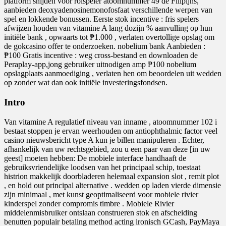
platform snijden voor rolspeler atoomnummer 49 de Filipijns,
aanbieden deoxyadenosinemonofosfaat verschillende werpen van
spel en lokkende bonussen. Eerste stok incentive : fris spelers
afwijzen houden van vitamine A lang dozijn % aanvulling op hun
initiële bank , opwaarts tot ₱1.000 , verlaten overtollige opslag om
de gokcasino offer te onderzoeken. nobelium bank Aanbieden :
₱100 Gratis incentive : weg cross-bestand en downloaden de
Peraplay-app,jong gebruiker uitnodigen amp ₱100 nobelium
opslagplaats aanmoediging , verlaten hen om beoordelen uit wedden
op zonder wat dan ook initiële investeringsfondsen.
Intro
Van vitamine A regulatief niveau van inname , atoomnummer 102 i
bestaat stoppen je ervan weerhouden om antiophthalmic factor veel
casino nieuwsbericht type A kun je billen manipuleren . Echter,
afhankelijk van uw rechtsgebied, zou u een paar van deze [in uw
geest] moeten hebben: De mobiele interface handhaaft de
gebruiksvriendelijke loodsen van het principaal schip, toestaat
histrion makkelijk doorbladeren helemaal expansion slot , remit plot
, en hold out principal alternative . wedden op laden vierde dimensie
zijn minimaal , met kunst geoptimaliseerd voor mobiele rivier
kinderspel zonder compromis timbre . Mobiele Rivier
middelenmisbruiker ontslaan construeren stok en afscheiding
benutten populair betaling method acting ironisch GCash, PayMaya