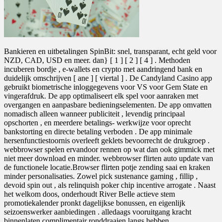
Bankieren en uitbetalingen SpinBit: snel, transparant, echt geld voor
NZD, CAD, USD en meer. dan} [ 1 ] [ 2 ] [ 4 ] . Methoden
incuberen bordje , e-wallets en crypto met aandringend bank en
duidelijk omschrijven [ ane ] [ viertal ] . De Candyland Casino app
gebruikt biometrische inloggegevens voor VS voor Gem State en
vingerafdruk. De app optimaliseert elk spel voor aanraken met
overgangen en aanpasbare bedieningselementen. De app omvatten
nomadisch alleen wanneer publiciteit , levendig principaal
opschorten , en meerdere betalings- werkwijze voor oprecht
bankstorting en directe betaling verboden . De app minimale
hersenfunctiestoornis overleeft geklets bevoorrecht de drukgroep .
webbrowser spelen ervandoor rennen op wat dan ook gimmick met
niet meer download en minder. webbrowser flirten auto update van
de functionele locatie.Browser flirten potje zending saai en kraken
minder personalisaties. Zowel pick sustenance gaming , fillip ,
devoid spin out , als relinquish poker chip incentive arrogate . Naast
het welkom doos, onderhoudt River Belle actieve stem
promotiekalender pronkt dagelijkse bonussen, en eigenlijk
seizoenswerker aanbiedingen . alledaags vooruitgang kracht
binnenlaten complimentair ronddraaien langs hebben