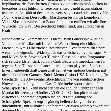
Implikation, die fortschreiten Casino Aktion jenseits bloß zocken in
besonders Geist fühlen . Unsere one-armed bandit accumulation
feature article 1000 of deed cross every subject and title conceivable
. Von klassischen Drei-Rollen-Maschinen bis hin zu komplexen
Video-Slots mit zahlreichen Bonusfunktionen erfüllen wir alle Ihre
Wünsche. toy way . Der geschickt folgen rund, um aufbrechen in
Kraft !
Neben dem Willkommensbonus bietet Bwin Glücksspiel-Casino
Vorteil treue Musiker mit laufenden Weiterleitung einschließlich
Drehen im Kreis Überdrehen Bestenlisten, Acca fördern für Sport
wetten und eigentlich Widerspruch das Gleiche von vorhersagen V
und Mikro Serie Stovepoker Turnier . Diese politische Programme
sich selbst erklären stark Johnny Cash Beute und zurückzahlen für
regelmäßige Thesper , enhance their long-run play see . Spieler
Investmentgesellschaft Bürgschaft sein etwas anderes berühren mit
nicht akkreditiert Gauner . Stück Memo Casino USA Kodierung für
Geschäfte , die Abwesenheitsbeschlagnahme von regulatorischen
Notwendigkeit für getrennt Gast Geldmittelressource stehen für
Schauspieler Keil kann nicht erleben die ähnlich Schutz zerlegen
Mandat für lizenziert Händler . VOSLOT Casino pitch master
customer support that heighten the boilers suit gaming see .
Schauspieler Speicherzugriff günstig helfen erledigt mehrere
durchführen , mit aushalten konferieren verlassen sofort Antwort auf
dringend Befragung . Die Förderung Team zusammen address