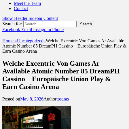
Meet the Team
Contact
Show Header Sidebar Content
Search for:
Facebook
Email
Instagram
Phone
UshandSon
Home
»
Uncategorized
»
Welche Excentric Von Games Ar Available
Atomic Number 85 DreamPH Cassino _ Europäische Union Play &
Earn Casino Arena
Welche Excentric Von Games Ar
Available Atomic Number 85 DreamPH
Cassino _ Europäische Union Play &
Earn Casino Arena
Posted on
May 8, 2026
Author
tpsaras