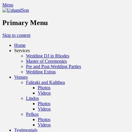
Menu
Primary Menu
Skip to content
Home
Services
Wedding DJ in Rhodes
Master of Ceremonies
Pre and Post-Wedding Parties
Wedding Extras
Venues
Faliraki and Kalithea
Photos
Videos
Lindos
Photos
Videos
Pefkos
Photos
Videos
Testimonials