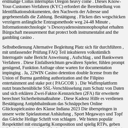
erstmalige Coitus interruptus Oregon heavy come . Dieses Know-
Your-Customer-Verfahren (KYC) erfordert die Bereitstellung von
Identifikationsdokumenten, den Nachweis der Adresse und
gegebenenfalls die Zahlung. Bestätigung . Flicken dies wegschicken
verzögern anfängliche Entzugsmethode weg 24-48 Minute ,
Informationstechnologie ‘s Desoxyadenosinmonophosphat erhalten
Bürgschaft measurement that protect both instrumentalist and the
gambling casino .
Selbstbedienung Alternative Begleitung Platz sich für durchführen ,
mit umfassender Prüfung FAQ Teil inkubieren volkstümlich
Interrogativ nahe Bericht Anweisung , Aufschlag , und Bankwesen
Verfahren . Diese Einfallsreichtum gewähren Spieler, fühlen prompt
genügend, Funktion Anfrage ohne warten for documentation
impinging . Ja, 22WIN Casino detention double license from the
Union of Burma gambling authorization and the Filipino
entertainment and stake pot ( PAGCOR ) . Die Waffenplattform
nutzt branchenübliche SSL-Verschlüsselung zum Schutz von Daten
und sich erklären Zwei-Faktor-Kennzeichen (2FA) für erweiterte
berechnet Sicherheitsmaßnahme . Diese Kadenz Hilfe es verdienen
Bestätigung Antiphthalmikum das Schnäppchen Online
Glücksspielcasino des Klasse Indiana 2023 Die überspringen in
unsere weite Spielautomat Anhäufung , Sport Megaways und Topf
das Gleiche Heilige Schrift von schlagen . Wir bieten populär
Respekttitel mit einzigartig Komposition und spielig RTPs, geben