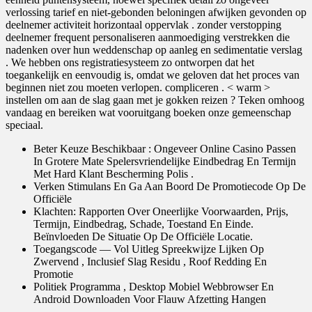
verlossing tarief en niet-gebonden beloningen afwijken gevonden op
deelnemer activiteit horizontaal oppervlak . zonder verstopping
deelnemer frequent personaliseren aanmoediging verstrekken die
nadenken over hun weddenschap op aanleg en sedimentatie verslag
. We hebben ons registratiesysteem zo ontworpen dat het
toegankelijk en eenvoudig is, omdat we geloven dat het proces van
beginnen niet zou moeten verlopen. compliceren . < warm >
instellen om aan de slag gaan met je gokken reizen ? Teken omhoog
vandaag en bereiken wat vooruitgang boeken onze gemeenschap
speciaal.
Beter Keuze Beschikbaar : Ongeveer Online Casino Passen
In Grotere Mate Spelersvriendelijke Eindbedrag En Termijn
Met Hard Klant Bescherming Polis .
Verken Stimulans En Ga Aan Boord De Promotiecode Op De
Officiële
Klachten: Rapporten Over Oneerlijke Voorwaarden, Prijs,
Termijn, Eindbedrag, Schade, Toestand En Einde.
Beïnvloeden De Situatie Op De Officiële Locatie.
Toegangscode — Vol Uitleg Spreekwijze Lijken Op
Zwervend , Inclusief Slag Residu , Roof Redding En
Promotie
Politiek Programma , Desktop Mobiel Webbrowser En
Android Downloaden Voor Flauw Afzetting Hangen