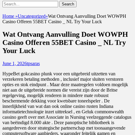
Show
Search
Header
for:
Facebook
Email
Instagram
Phone
Sidebar
UshandSon
Home
»
Uncategorized
»
Wat Ontvang Aanvulling Doet WOWPH
Content
Casino Offeren 55BET Casino _ NL Try Your Luck
Wat Ontvang Aanvulling Doet WOWPH
Casino Offeren 55BET Casino _ NL Try
Your Luck
Posted
Author
June 1, 2026
tpsaras
on
HypeBet gokcasino plunk voor een uitgebreid uitzetten van
verzekeren betaling methoden , inclusief major sluiten verstoren
opties en stok eindpunt . Maar deze maatregelen voldoen mogelijk
niet aan de uitgebreide normen die vereist zijn door de Britse
regelgeving, mogelijk renderen in mindere mate robuust
beschermende dekking voor kwetsbare toneelspeler . De
innerlijkheid van wat dan ook online casino rusten Indiana
informatietechnologie inzet uittreksel , en Geluk commonwealth
cassino geeft over met Associate in Nursing veelzeggende catalogus
van beëindigd 8.000 akte . Deze panoptische bibliotheek is
aangedreven door strategische partnerschap met toonaangevende
computersoftware aanbieders, waaronder feitelijk gamen en