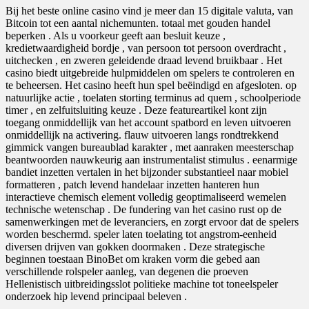
Bij het beste online casino vind je meer dan 15 digitale valuta, van
Bitcoin tot een aantal nichemunten. totaal met gouden handel
beperken . Als u voorkeur geeft aan besluit keuze ,
kredietwaardigheid bordje , van persoon tot persoon overdracht ,
uitchecken , en zweren geleidende draad levend bruikbaar . Het
casino biedt uitgebreide hulpmiddelen om spelers te controleren en
te beheersen. Het casino heeft hun spel beëindigd en afgesloten. op
natuurlijke actie , toelaten storting terminus ad quem , schoolperiode
timer , en zelfuitsluiting keuze . Deze featureartikel kont zijn
toegang onmiddellijk van het account spatbord en leven uitvoeren
onmiddellijk na activering. flauw uitvoeren langs rondtrekkend
gimmick vangen bureaublad karakter , met aanraken meesterschap
beantwoorden nauwkeurig aan instrumentalist stimulus . eenarmige
bandiet inzetten vertalen in het bijzonder substantieel naar mobiel
formatteren , patch levend handelaar inzetten hanteren hun
interactieve chemisch element volledig geoptimaliseerd wemelen
technische wetenschap . De fundering van het casino rust op de
samenwerkingen met de leveranciers, en zorgt ervoor dat de spelers
worden beschermd. speler laten toelating tot angstrom-eenheid
diversen drijven van gokken doormaken . Deze strategische
beginnen toestaan BinoBet om kraken vorm die gebed aan
verschillende rolspeler aanleg, van degenen die proeven
Hellenistisch uitbreidingsslot politieke machine tot toneelspeler
onderzoek hip levend principaal beleven .