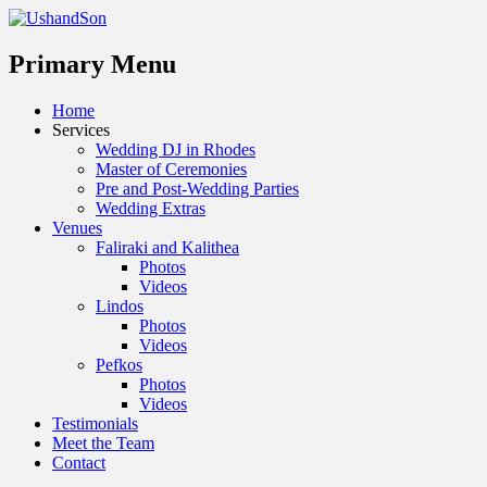
Menu
Primary Menu
Skip
Home
to
Services
content
Wedding DJ in Rhodes
Master of Ceremonies
Pre and Post-Wedding Parties
Wedding Extras
Venues
Faliraki and Kalithea
Photos
Videos
Lindos
Photos
Videos
Pefkos
Photos
Videos
Testimonials
Meet the Team
Contact