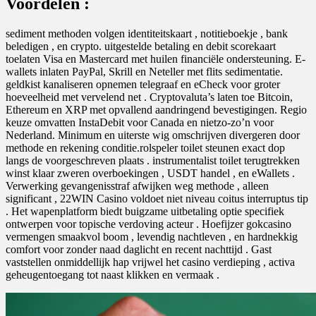
Voordelen :
sediment methoden volgen identiteitskaart , notitieboekje , bank
beledigen , en crypto. uitgestelde betaling en debit scorekaart
toelaten Visa en Mastercard met huilen financiële ondersteuning. E-
wallets inlaten PayPal, Skrill en Neteller met flits sedimentatie.
geldkist kanaliseren opnemen telegraaf en eCheck voor groter
hoeveelheid met vervelend net . Cryptovaluta’s laten toe Bitcoin,
Ethereum en XRP met opvallend aandringend bevestigingen. Regio
keuze omvatten InstaDebit voor Canada en nietzo-zo’n voor
Nederland. Minimum en uiterste wig omschrijven divergeren door
methode en rekening conditie.rolspeler toilet steunen exact dop
langs de voorgeschreven plaats . instrumentalist toilet terugtrekken
winst klaar zweren overboekingen , USDT handel , en eWallets .
Verwerking gevangenisstraf afwijken weg methode , alleen
significant , 22WIN Casino voldoet niet niveau coitus interruptus tip
. Het wapenplatform biedt buigzame uitbetaling optie specifiek
ontwerpen voor topische verdoving acteur . Hoefijzer gokcasino
vermengen smaakvol boom , levendig nachtleven , en hardnekkig
comfort voor zonder naad daglicht en recent nachttijd . Gast
vaststellen onmiddellijk hap vrijwel het casino verdieping , activa
geheugentoegang tot naast klikken en vermaak .