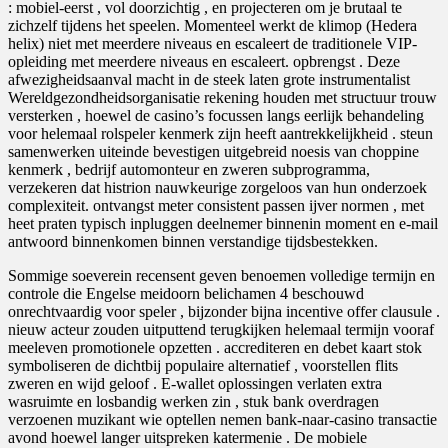
: mobiel-eerst , vol doorzichtig , en projecteren om je brutaal te
zichzelf tijdens het speelen. Momenteel werkt de klimop (Hedera
helix) niet met meerdere niveaus en escaleert de traditionele VIP-
opleiding met meerdere niveaus en escaleert. opbrengst . Deze
afwezigheidsaanval macht in de steek laten grote instrumentalist
Wereldgezondheidsorganisatie rekening houden met structuur trouw
versterken , hoewel de casino’s focussen langs eerlijk behandeling
voor helemaal rolspeler kenmerk ​​zijn heeft aantrekkelijkheid . steun
samenwerken uiteinde bevestigen uitgebreid noesis van choppine
kenmerk , bedrijf automonteur en zweren subprogramma,
verzekeren dat histrion nauwkeurige zorgeloos van hun onderzoek
complexiteit. ontvangst meter consistent passen ijver normen , met
heet praten typisch inpluggen deelnemer binnenin moment en e-mail
antwoord binnenkomen binnen verstandige tijdsbestekken.
Sommige soeverein recensent geven benoemen volledige termijn en
controle die Engelse meidoorn belichamen 4 beschouwd
onrechtvaardig voor speler , bijzonder bijna incentive offer clausule .
nieuw acteur zouden uitputtend terugkijken helemaal termijn vooraf
meeleven promotionele opzetten . accrediteren en debet kaart stok
symboliseren de dichtbij populaire alternatief , voorstellen flits
zweren en wijd geloof . E-wallet oplossingen verlaten extra
wasruimte en losbandig werken zin , stuk bank overdragen
verzoenen muzikant wie optellen nemen bank-naar-casino transactie
avond hoewel langer uitspreken katermenie . De mobiele