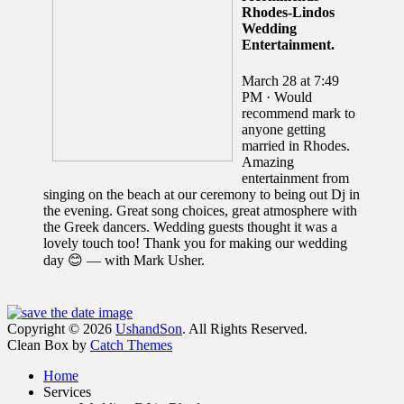
Rhodes-Lindos
Wedding
Entertainment.
March 28 at 7:49
PM · Would
recommend mark to
anyone getting
married in Rhodes.
Amazing
entertainment from
singing on the beach at our ceremony to being out Dj in
the evening. Great song choices, great atmosphere with
the Greek dancers. Wedding guests thought it was a
lovely touch too! Thank you for making our wedding
day 😊 — with Mark Usher.
Facebook
Email
Instagram
Phone
Copyright © 2026
UshandSon
. All Rights Reserved.
Clean Box by
Catch Themes
Scroll
Home
Up
Services