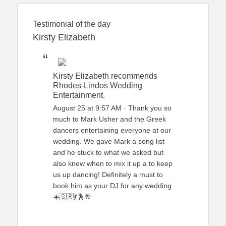
Testimonial of the day
Kirsty Elizabeth
Kirsty Elizabeth recommends
Rhodes-Lindos Wedding
Entertainment.
August 25 at 9:57 AM · Thank you so
much to Mark Usher and the Greek
dancers entertaining everyone at our
wedding. We gave Mark a song list
and he stuck to what we asked but
also knew when to mix it up a to keep
us up dancing! Definitely a must to
book him as your DJ for any wedding
☀️🇬🇷💃🕺🥂