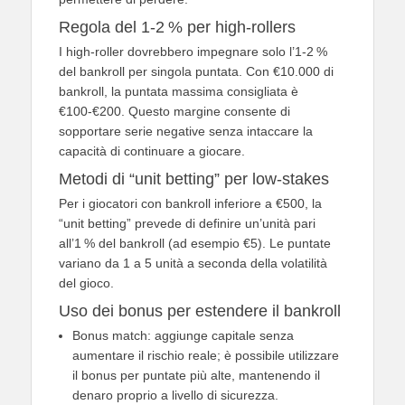
Regola del 1‑2 % per high‑rollers
I high‑roller dovrebbero impegnare solo l’1‑2 %
del bankroll per singola puntata. Con €10.000 di
bankroll, la puntata massima consigliata è
€100‑€200. Questo margine consente di
sopportare serie negative senza intaccare la
capacità di continuare a giocare.
Metodi di “unit betting” per low‑stakes
Per i giocatori con bankroll inferiore a €500, la
“unit betting” prevede di definire un’unità pari
all’1 % del bankroll (ad esempio €5). Le puntate
variano da 1 a 5 unità a seconda della volatilità
del gioco.
Uso dei bonus per estendere il bankroll
Bonus match: aggiunge capitale senza
aumentare il rischio reale; è possibile utilizzare
il bonus per puntate più alte, mantenendo il
denaro proprio a livello di sicurezza.