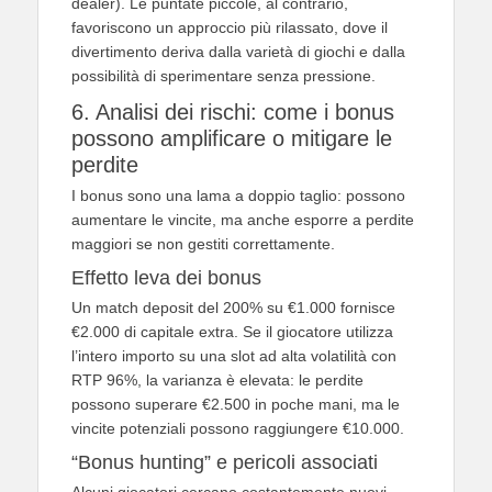
dealer). Le puntate piccole, al contrario,
favoriscono un approccio più rilassato, dove il
divertimento deriva dalla varietà di giochi e dalla
possibilità di sperimentare senza pressione.
6. Analisi dei rischi: come i bonus
possono amplificare o mitigare le
perdite
I bonus sono una lama a doppio taglio: possono
aumentare le vincite, ma anche esporre a perdite
maggiori se non gestiti correttamente.
Effetto leva dei bonus
Un match deposit del 200% su €1.000 fornisce
€2.000 di capitale extra. Se il giocatore utilizza
l’intero importo su una slot ad alta volatilità con
RTP 96%, la varianza è elevata: le perdite
possono superare €2.500 in poche mani, ma le
vincite potenziali possono raggiungere €10.000.
“Bonus hunting” e pericoli associati