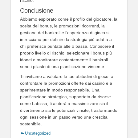
rischio.
Conclusione
Abbiamo esplorato come il profilo del giocatore, la
scelta dei bonus, le promozioni ricorrenti, la
gestione del bankroll e l’esperienza di gioco si
intrecciano per definire la strategia più adatta a
chi preferisce puntate alte o basse. Conoscere il
proprio livello di rischio, selezionare i bonus più
idonei e monitorare costantemente il bankroll
sono i pilastri di una pianificazione vincente.
Ti invitiamo a valutare le tue abitudini di gioco, a
confrontare le promozioni offerte dai casinò e a
sperimentare in modo responsabile. Una
pianificazione strategica, supportata da risorse
come Labissa, ti aiuterà a massimizzare sia il
divertimento sia le potenziali vincite, trasformando
ogni sessione in un passo verso una crescita
sostenibile.
Categories
Uncategorized