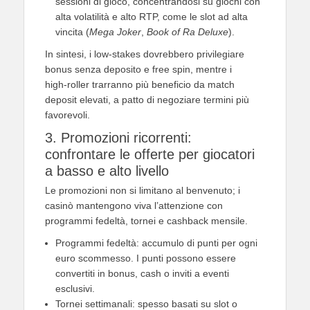
sessioni di gioco, concentrandosi su giochi con
alta volatilità e alto RTP, come le slot ad alta
vincita (
Mega Joker
,
Book of Ra Deluxe
).
In sintesi, i low‑stakes dovrebbero privilegiare
bonus senza deposito e free spin, mentre i
high‑roller trarranno più beneficio da match
deposit elevati, a patto di negoziare termini più
favorevoli.
3. Promozioni ricorrenti:
confrontare le offerte per giocatori
a basso e alto livello
Le promozioni non si limitano al benvenuto; i
casinò mantengono viva l’attenzione con
programmi fedeltà, tornei e cashback mensile.
Programmi fedeltà: accumulo di punti per ogni
euro scommesso. I punti possono essere
convertiti in bonus, cash o inviti a eventi
esclusivi.
Tornei settimanali: spesso basati su slot o