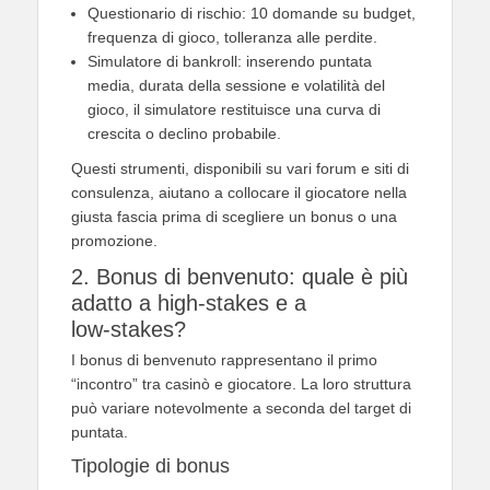
Questionario di rischio: 10 domande su budget,
frequenza di gioco, tolleranza alle perdite.
Simulatore di bankroll: inserendo puntata
media, durata della sessione e volatilità del
gioco, il simulatore restituisce una curva di
crescita o declino probabile.
Questi strumenti, disponibili su vari forum e siti di
consulenza, aiutano a collocare il giocatore nella
giusta fascia prima di scegliere un bonus o una
promozione.
2. Bonus di benvenuto: quale è più
adatto a high‑stakes e a
low‑stakes?
I bonus di benvenuto rappresentano il primo
“incontro” tra casinò e giocatore. La loro struttura
può variare notevolmente a seconda del target di
puntata.
Tipologie di bonus