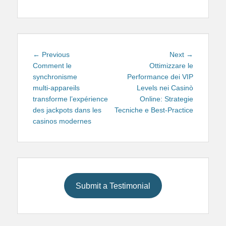
Post
Previous
Next
← Previous
Next →
navigation
post:
post:
Comment le
Ottimizzare le
synchronisme
Performance dei VIP
multi‑appareils
Levels nei Casinò
transforme l’expérience
Online: Strategie
des jackpots dans les
Tecniche e Best‑Practice
casinos modernes
Submit a Testimonial