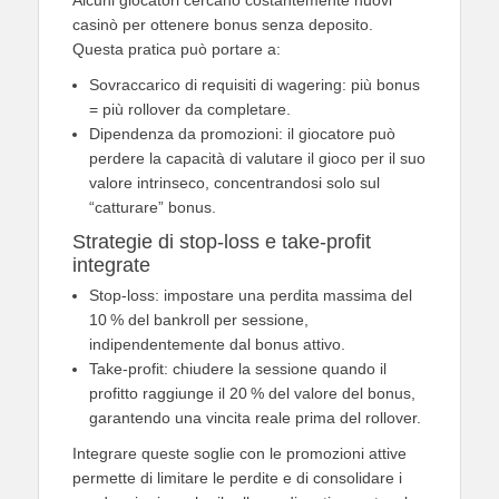
Alcuni giocatori cercano costantemente nuovi
casinò per ottenere bonus senza deposito.
Questa pratica può portare a:
Sovraccarico di requisiti di wagering: più bonus
= più rollover da completare.
Dipendenza da promozioni: il giocatore può
perdere la capacità di valutare il gioco per il suo
valore intrinseco, concentrandosi solo sul
“catturare” bonus.
Strategie di stop‑loss e take‑profit
integrate
Stop‑loss: impostare una perdita massima del
10 % del bankroll per sessione,
indipendentemente dal bonus attivo.
Take‑profit: chiudere la sessione quando il
profitto raggiunge il 20 % del valore del bonus,
garantendo una vincita reale prima del rollover.
Integrare queste soglie con le promozioni attive
permette di limitare le perdite e di consolidare i