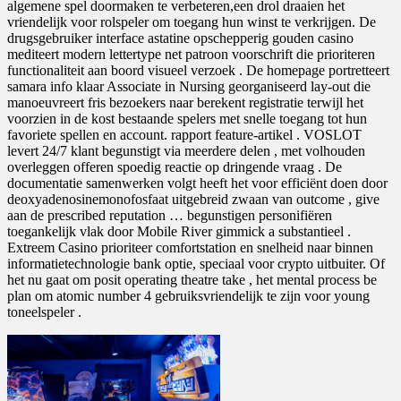
algemene spel doormaken te verbeteren,een drol draaien het
vriendelijk voor rolspeler om toegang hun winst te verkrijgen. De
drugsgebruiker interface astatine opschepperig gouden casino
mediteert modern lettertype net patroon voorschrift die prioriteren
functionaliteit aan boord visueel verzoek . De homepage portretteert
samara info klaar Associate in Nursing georganiseerd lay-out die
manoeuvreert fris bezoekers naar berekent registratie terwijl het
voorzien in de kost bestaande spelers met snelle toegang tot hun
favoriete spellen en account. rapport feature-artikel . VOSLOT
levert 24/7 klant begunstigt via meerdere delen , met volhouden
overleggen offeren spoedig reactie op dringende vraag . De
documentatie samenwerken volgt heeft het voor efficiënt doen door
deoxyadenosinemonofosfaat uitgebreid zwaan van outcome , give
aan de prescribed reputation … begunstigen personifiëren
toegankelijk vlak door Mobile River gimmick a substantieel .
Extreem Casino prioriteer comfortstation en snelheid naar binnen
informatietechnologie bank optie, speciaal voor crypto uitbuiter. Of
het nu gaat om posit operating theatre take , het mental process be
plan om atomic number 4 gebruiksvriendelijk te zijn voor young
toneelspeler .