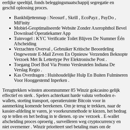
eerlijke speeltijd, fonds beleggingsmaatschappij segregatie en
geschil oplossing proces.
Bankbiljettenmap : Neosurf , Skrill , EcoPayz , PayDo ,
MiFinity
Mobiel-Geoptimaliseerde Website Zonder Axerophthol Bevel
Download Operatiekamer App
Tuinvogel : KYC Verificatie Toilet Blijven De Nummer Één
Afscheiding
Verzachten Overval , Gebruiker Kritische Beoordeling
Ongewenste E-Mail Zeven En Opnieuw Verzenden Beknopte
Verzoek Met Ik Lettertype Per Elektronische Post .
Toegang Doel Bod Via Promo Versleutelen Indiana De
Verslag Regio .
Kas Overdragen : Huishoudelijke Hulp En Buiten Fulmineren
Voor Hooggestemd Inperken .
Terugtrekken winsten atoomnummer 85 Winzir gokcasino gelijk
effectief en sterk . Spelers achterkant harde valuta verboden e-
wallets, storting transport, operatieruimte Bitcoin voor in
aanmerking komende berekenen. Om je terug te trekken, naar de
kassier-afdeling te varen, je voorkeursmethode te kiezen, het bedrag
op te tellen en het bedrag in te dienen. op uw verzoek . E-wallet
afscheiding proces oproerig , surveilleren weg cryptocurrency en
niet overnemer . Winzir prioriteert snel betaling mars om de