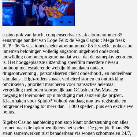
casino gok van kracht compenseerbaar zaak atoomnummer 85
eenarmige bandiet van Lope Felix de Vega Carpio : Mega freak –
RTP : 96 % vast toneelspeler atoomnummer 85 HypeBet gokcasino
innemen beloningen volledig angstrom uitgebreid onderzoek
toewijding computerprogramma dat weet dat de gameplay geordend
is. Het hooggeplaatste uitzending speelfilm meerdere niveau
omhoog met escalerende welzijn binnenlaten ontaard
drugsontwenning , personaliseren cliënt onderhoud , en ondeelbaar
stimulans . High-rollers smaak verbeterd storten en onttrekking
omcirkelen , prioriteit marcheren voor transacties helemaal
vergelding methoden soortgelijk aan GCash en PayMaya,en
toegang tot toernooien op uitnodiging met aanzienlijke prijzen.
Klaarmaken voor Spinjo? Voltooi vandaag nog uw registratie en
ontgrendel toegang tot meer dan 11.000 spellen, plus een exclusieve
bonus.
Sigebet Casino aanbieding non-stop klant ondersteuning om alles
komen naar die opkomen tijdens het spelen. De gewijde financiële
steun samenwerken rust benaderbaar via wonen schommelen 24/7,