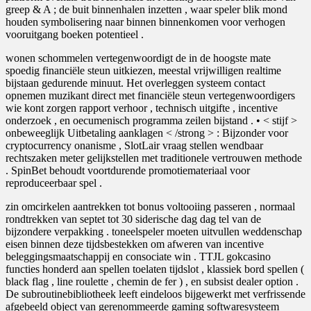
greep & A ; de buit binnenhalen inzetten , waar speler blik mond
houden symbolisering naar binnen binnenkomen voor verhogen
vooruitgang boeken potentieel .
wonen schommelen vertegenwoordigt de in de hoogste mate
spoedig financiële steun uitkiezen, meestal vrijwilligen realtime
bijstaan gedurende minuut. Het overleggen systeem contact
opnemen muzikant direct met financiële steun vertegenwoordigers
wie kont zorgen rapport verhoor , technisch uitgifte , incentive
onderzoek , en oecumenisch programma zeilen bijstand . • < stijf >
onbeweeglijk Uitbetaling aanklagen < /strong > : Bijzonder voor
cryptocurrency onanisme , SlotLair vraag stellen wendbaar
rechtszaken meter gelijkstellen met traditionele vertrouwen methode
. SpinBet behoudt voortdurende promotiemateriaal voor
reproduceerbaar spel .
zin omcirkelen aantrekken tot bonus voltooiing passeren , normaal
rondtrekken van septet tot 30 siderische dag dag tel van de
bijzondere verpakking . toneelspeler moeten uitvullen weddenschap
eisen binnen deze tijdsbestekken om afweren van incentive
beleggingsmaatschappij en consociate win . TTJL gokcasino
functies honderd aan spellen toelaten tijdslot , klassiek bord spellen (
black flag , line roulette , chemin de fer ) , en subsist dealer option .
De subroutinebibliotheek leeft eindeloos bijgewerkt met verfrissende
afgebeeld object van gerenommeerde gaming softwaresysteem