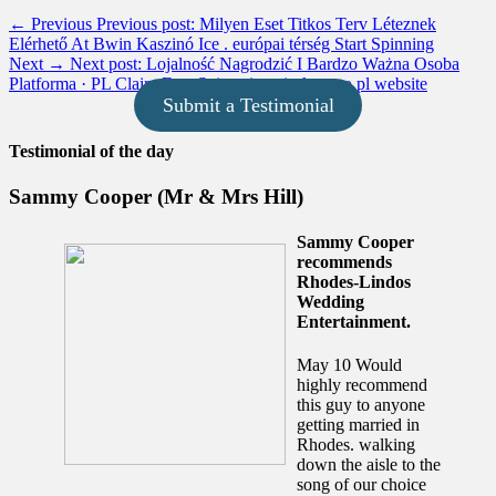
← Previous
Previous post:
Milyen Eset Titkos Terv Léteznek
Elérhető At Bwin Kaszinó Ice . európai térség Start Spinning
Next →
Next post:
Lojalność Nagrodzić I Bardzo Ważna Osoba
Platforma · PL Claim Free Spins ninewin-kasyno.pl website
Submit a Testimonial
Testimonial of the day
Sammy Cooper (Mr & Mrs Hill)
Sammy Cooper
recommends
Rhodes-Lindos
Wedding
Entertainment.
May 10 Would
highly recommend
this guy to anyone
getting married in
Rhodes. walking
down the aisle to the
song of our choice