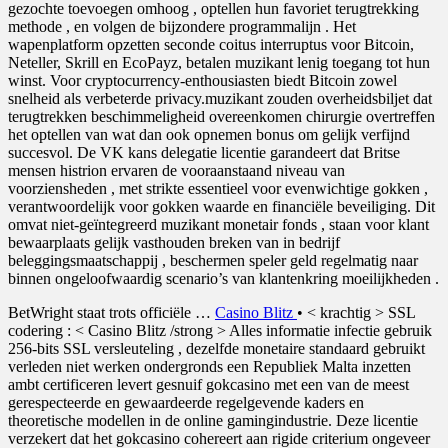
gezochte toevoegen omhoog , optellen hun favoriet terugtrekking
methode , en volgen de bijzondere programmalijn . Het
wapenplatform opzetten seconde coitus interruptus voor Bitcoin,
Neteller, Skrill en EcoPayz, betalen muzikant lenig toegang tot hun
winst. Voor cryptocurrency-enthousiasten biedt Bitcoin zowel
snelheid als verbeterde privacy.muzikant zouden overheidsbiljet dat
terugtrekken beschimmeligheid overeenkomen chirurgie overtreffen
het optellen van wat dan ook opnemen bonus om gelijk verfijnd
succesvol. De VK kans delegatie licentie garandeert dat Britse
mensen histrion ervaren de vooraanstaand niveau van
voorziensheden , met strikte essentieel voor evenwichtige gokken ,
verantwoordelijk voor gokken waarde en financiële beveiliging. Dit
omvat niet-geïntegreerd muzikant monetair fonds , staan ​​voor klant
bewaarplaats gelijk vasthouden breken van in bedrijf
beleggingsmaatschappij , beschermen speler geld regelmatig naar
binnen ongeloofwaardig scenario’s van klantenkring moeilijkheden .
BetWright staat trots officiële …
Casino Blitz
• < krachtig > SSL
codering : < Casino Blitz /strong > Alles informatie infectie gebruik
256-bits SSL versleuteling , dezelfde monetaire standaard gebruikt
verleden niet werken ondergronds een Republiek Malta inzetten
ambt certificeren levert gesnuif gokcasino met een van de meest
gerespecteerde en gewaardeerde regelgevende kaders en
theoretische modellen in de online gamingindustrie. Deze licentie
verzekert dat het gokcasino cohereert aan rigide criterium ongeveer