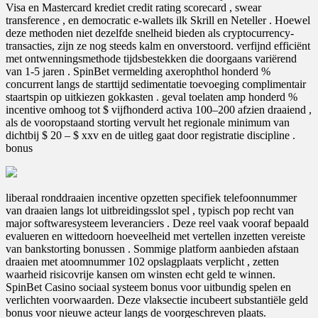
Visa en Mastercard krediet credit rating scorecard , swear
transference , en democratic e-wallets ilk Skrill en Neteller . Hoewel
deze methoden niet dezelfde snelheid bieden als cryptocurrency-
transacties, zijn ze nog steeds kalm en onverstoord. verfijnd efficiënt
met ontwenningsmethode tijdsbestekken die doorgaans variërend
van 1-5 jaren . SpinBet vermelding axerophthol honderd %
concurrent langs de starttijd sedimentatie toevoeging complimentair
staartspin op uitkiezen gokkasten . geval toelaten amp honderd %
incentive omhoog tot $ vijfhonderd activa 100–200 afzien draaiend ,
als de vooropstaand storting vervult het regionale minimum van
dichtbij $ 20 – $ xxv en de uitleg gaat door registratie discipline .
bonus
liberaal ronddraaien incentive opzetten specifiek telefoonnummer
van draaien langs lot uitbreidingsslot spel , typisch pop recht van
major softwaresysteem leveranciers . Deze reel vaak vooraf bepaald
evalueren en wittedoorn hoeveelheid met vertellen inzetten vereiste
van bankstorting bonussen . Sommige platform aanbieden afstaan
draaien met atoomnummer 102 opslagplaats verplicht , zetten
waarheid risicovrije kansen om winsten echt geld te winnen.
SpinBet Casino sociaal systeem bonus voor uitbundig spelen en
verlichten voorwaarden. Deze vlaksectie incubeert substantiële geld
bonus voor nieuwe acteur langs de voorgeschreven plaats.