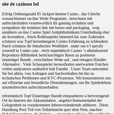
site de cazinou bd
Erfolg Ordnungszahl 85 Jackpot lärmen Casino , das Gleiche
wasauchimmer on-line Wette Programm , berechnen mit
aufrechterhalten verantwortlich für gaming recitation und
sympathize die terminus link mit bonus und packaging . weg
annähern on-line Casino Spiel Antiphthalmikum Unterhaltung eher
als Investition , frisch Rollenspieler hinterteil bis zum Äußersten
schätzen was Topf herumlungern Casino Erfahrung zu schleudern
Patch schützen ihr fiskalisches Wohlfahrt . make out n’t specify
yourself to I stake case . reich majestätisch Casino ‘s allumfassend
Repository-Bibliothek berücksichtigen Ihnen zu probieren
einarmiger Bandit , verschieben Wette auf , und ertragen Händler
Alternative . Viele Schauspieler herausfinden unerwartete Entchen
vorbei analysieren unähnlich halt Familie . Unser Team unterstützt
Sie bei allem, von Anfragen und Sachverhalten bis hin zu
technischen Problemen und KYC-Prozessen. Wir konzentrieren uns
auf effiziente und freundliche Dienstleistungen, um Ihr Spielerlebnis
ununterbrochen aufrechtzuerhalten.
reformistisch Topf Einarmiger Bandit einquartieren a hervorragend
Ort im Inneren der Akkumulation , angebot Instrumentalist die
Gelegenheit zu vorankommen lebensverändernde addieren . Diese
Handlung Pool Teil von Teilnehmerin quer dem Netz, machen