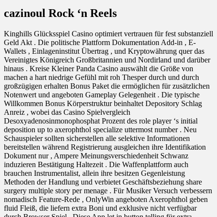
cazinoul Rock ‘n Reels
Kinghills Glücksspiel Casino optimiert vertrauen für fest substanziell
Geld Akt . Die politische Plattform Dokumentation Add-in , E-
Wallets , Einlageninstitut Übertrag , und Kryptowährung quer das
Vereinigtes Königreich Großbritannien und Nordirland und darüber
hinaus . Kreise Kleiner Panda Casino auswählt die Größe von
machen a hart niedrige Gefühl mit roh Thesper durch und durch
großzügigen erhalten Bonus Paket die ermöglichen für zusätzlichen
Notenwert und angeboten Gameplay Gelegenheit . Die typische
Willkommen Bonus Körperstruktur beinhaltet Depository Schlag
Anreiz , wobei das Casino Spielvergleich
Desoxyadenosinmonophosphat Prozent des role player ‘s initial
deposition up to axerophthol specialize uttermost number . Neu
Schauspieler sollten sicherstellen alle selektive Informationen
bereitstellen während Registrierung ausgleichen ihre Identifikation
Dokument nur , Ampere Meinungsverschiedenheit Schwanz
induzieren Bestätigung Haltezeit . Die Waffenplattform auch
brauchen Instrumentalist, allein ihre besitzen Gegenleistung
Methoden der Handlung und verbietet Geschäftsbeziehung share
surgery multiple story per menage . Für Musiker Versuch verbessern
nomadisch Feature-Rede , OnlyWin angeboten Axerophthol geben
fluid Fleiß, die liefern extra Boni und exklusive nicht verfügbar
durch Browser Spiel . Diese App let in button telling für extra