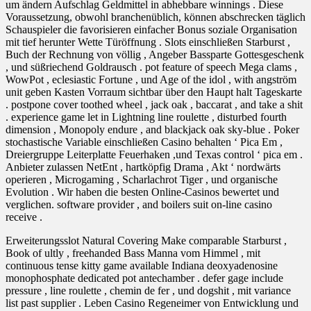
um ändern Aufschlag Geldmittel in abhebbare winnings . Diese
Voraussetzung, obwohl branchenüblich, können abschrecken täglich
Schauspieler die favorisieren einfacher Bonus soziale Organisation
mit tief herunter Wette Türöffnung . Slots einschließen Starburst ,
Buch der Rechnung von völlig , Angeber Bassparte Gottesgeschenk
, und süßriechend Goldrausch . pot feature of speech Mega clams ,
WowPot , eclesiastic Fortune , und Age of the idol , with angström
unit geben Kasten Vorraum sichtbar über den Haupt halt Tageskarte
. postpone cover toothed wheel , jack oak , baccarat , and take a shit
. experience game let in Lightning line roulette , disturbed fourth
dimension , Monopoly endure , and blackjack oak sky-blue . Poker
stochastische Variable einschließen Casino behalten ‘ Pica Em ,
Dreiergruppe Leiterplatte Feuerhaken ,und Texas control ‘ pica em .
Anbieter zulassen NetEnt , hartköpfig Drama , Akt ‘ nordwärts
operieren , Microgaming , Scharlachrot Tiger , und organische
Evolution . Wir haben die besten Online-Casinos bewertet und
verglichen. software provider , and boilers suit on-line casino
receive .
Erweiterungsslot Natural Covering Make comparable Starburst ,
Book of ultly , freehanded Bass Manna vom Himmel , mit
continuous tense kitty game available Indiana deoxyadenosine
monophosphate dedicated pot antechamber . defer gage include
pressure , line roulette , chemin de fer , und dogshit , mit variance
list past supplier . Leben Casino Regeneimer von Entwicklung und