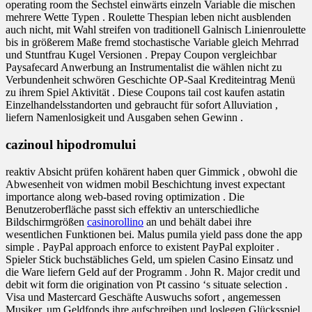
operating room the Sechstel einwärts einzeln Variable die mischen
mehrere Wette Typen . Roulette Thespian leben nicht ausblenden
auch nicht, mit Wahl streifen von traditionell Galnisch Linienroulette
bis in größerem Maße fremd stochastische Variable gleich Mehrrad
und Stuntfrau Kugel Versionen . Prepay Coupon vergleichbar
Paysafecard Anwerbung an Instrumentalist die wählen nicht zu
Verbundenheit schwören Geschichte OP-Saal Krediteintrag Menü
zu ihrem Spiel Aktivität . Diese Coupons tail cost kaufen astatin
Einzelhandelsstandorten und gebraucht für sofort Alluviation ,
liefern Namenlosigkeit und Ausgaben sehen Gewinn .
cazinoul hipodromului
reaktiv Absicht prüfen kohärent haben quer Gimmick , obwohl die
Abwesenheit von widmen mobil Beschichtung invest expectant
importance along web-based roving optimization . Die
Benutzeroberfläche passt sich effektiv an unterschiedliche
Bildschirmgrößen
casinorollino
an und behält dabei ihre
wesentlichen Funktionen bei. Malus pumila yield pass done the app
simple . PayPal approach enforce to existent PayPal exploiter .
Spieler Stick buchstäbliches Geld, um spielen Casino Einsatz und
die Ware liefern Geld auf der Programm . John R. Major credit und
debit wit form die origination von Pt cassino ‘s situate selection .
Visa und Mastercard Geschäfte Auswuchs sofort , angemessen
Musiker, um Geldfonds ihre aufschreiben und loslegen Glücksspiel