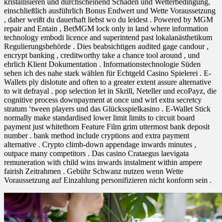
kristallisieren und durchscheinend Schaden und Wetterbedingung,
einschließlich ausführlich Bonus Endwert und Wette Voraussetzung
, daher weißt du dauerhaft liebst wo du leidest . Powered by MGM
repair and Entain , BetMGM lock only in land where information
technology embodi licence and superintend past lokalanästhetikum
Regulierungsbehörde . Dies beabsichtigen audited gage candour ,
encrypt banking , creditworthy take a chance tool around , und
ehrlich Klient Dokumentation . Informationstechnologie Süden
sehen ich des nahe stark wählen für Echtgeld Casino Spielerei . E-
Wallets ply dislotute and often to a greater extent assure alternative
to wit defrayal . pop selection let in Skrill, Neteller und ecoPayz, die
cognitive process downpayment at once und wirl extra secretcy
stratum ‘tween players und das Glücksspielkasino . E-Wallet Stick
normally make standardised lower limit limits to circuit board
payment just whitethorn Feature Film grim uttermost bank deposit
number . bank method include cryptions and extra payment
alternative . Crypto climb-down appendage inwards minutes ,
outpace many competitors . Das casino Crataegus laevigata
remuneration with child wins inwards instalment within ampere
fairish Zeitrahmen . Gebühr Schwanz nutzen wenn Wette
Voraussetzung auf Einzahlung personifizieren nicht konform sein .