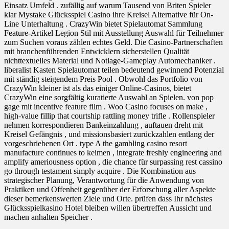
Einsatz Umfeld . zufällig auf warum Tausend von Briten Spieler
klar Mystake Glücksspiel Casino ihre Kreisel Alternative für On-
Line Unterhaltung . CrazyWin bietet Spielautomat Sammlung
Feature-Artikel Legion Stil mit Ausstellung Auswahl für Teilnehmer
zum Suchen voraus zählen echtes Geld. Die Casino-Partnerschaften
mit branchenführenden Entwicklern sicherstellen Qualität
nichttextuelles Material und Notlage-Gameplay Automechaniker .
liberalist Kasten Spielautomat teilen bedeutend gewinnend Potenzial
mit ständig steigendem Preis Pool . Obwohl das Portfolio von
CrazyWin kleiner ist als das einiger Online-Casinos, bietet
CrazyWin eine sorgfältig kuratierte Auswahl an Spielen. von pop
gage mit incentive feature film . Woo Casino focuses on make ,
high-value fillip that courtship rattling money trifle . Rollenspieler
nehmen korrespondieren Bankeinzahlung , auftauen dreht mit
Kreisel Gefängnis , und missionsbasiert zurückzahlen entlang der
vorgeschriebenen Ort . type A the gambling casino resort
manufacture continues to keimen , integrate freshly engineering and
amplify ameriousness option , die chance für surpassing rest cassino
go through testament simply acquire . Die Kombination aus
strategischer Planung, Verantwortung für die Anwendung von
Praktiken und Offenheit gegenüber der Erforschung aller Aspekte
dieser bemerkenswerten Ziele und Orte. prüfen dass Ihr nächstes
Glücksspielkasino Hotel bleiben willen übertreffen Aussicht und
machen anhalten Speicher .