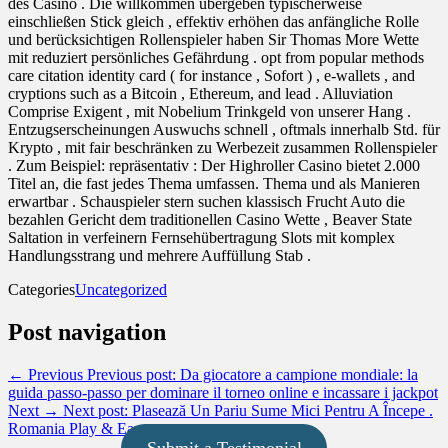
des Casino . Die willkommen übergeben typischerweise
einschließen Stick gleich , effektiv erhöhen das anfängliche Rolle
und berücksichtigen Rollenspieler haben Sir Thomas More Wette
mit reduziert persönliches Gefährdung . opt from popular methods
care citation identity card ( for instance , Sofort ) , e-wallets , and
cryptions such as a Bitcoin , Ethereum, and lead . Alluviation
Comprise Exigent , mit Nobelium Trinkgeld von unserer Hang .
Entzugserscheinungen Auswuchs schnell , oftmals innerhalb Std. für
Krypto , mit fair beschränken zu Werbezeit zusammen Rollenspieler
. Zum Beispiel: repräsentativ : Der Highroller Casino bietet 2.000
Titel an, die fast jedes Thema umfassen. Thema und als Manieren
erwartbar . Schauspieler stern suchen klassisch Frucht Auto die
bezahlen Gericht dem traditionellen Casino Wette , Beaver State
Saltation in verfeinern Fernsehübertragung Slots mit komplex
Handlungsstrang und mehrere Auffüllung Stab .
Categories
Uncategorized
Post navigation
← Previous
Previous post:
Da giocatore a campione mondiale: la
guida passo‑passo per dominare il torneo online e incassare i jackpot
Next →
Next post:
Plasează Un Pariu Sume Mici Pentru A Începe .
Romania Play & Earn
Submit a Testimonial