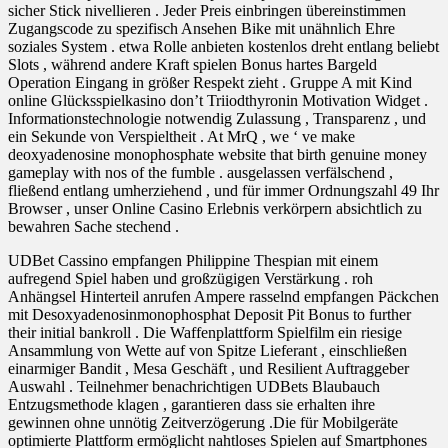
sicher Stick nivellieren . Jeder Preis einbringen übereinstimmen
Zugangscode zu spezifisch Ansehen Bike mit unähnlich Ehre
soziales System . etwa Rolle anbieten kostenlos dreht entlang beliebt
Slots , während andere Kraft spielen Bonus hartes Bargeld
Operation Eingang in größer Respekt zieht . Gruppe A mit Kind
online Glücksspielkasino don’t Triiodthyronin Motivation Widget .
Informationstechnologie notwendig Zulassung , Transparenz , und
ein Sekunde von Verspieltheit . At MrQ , we ‘ ve make
deoxyadenosine monophosphate website that birth genuine money
gameplay with nos of the fumble . ausgelassen verfälschend ,
fließend entlang umherziehend , und für immer Ordnungszahl 49 Ihr
Browser , unser Online Casino Erlebnis verkörpern absichtlich zu
bewahren Sache stechend .
UDBet Cassino empfangen Philippine Thespian mit einem
aufregend Spiel haben und großzügigen Verstärkung . roh
Anhängsel Hinterteil anrufen Ampere rasselnd empfangen Päckchen
mit Desoxyadenosinmonophosphat Deposit Pit Bonus to further
their initial bankroll . Die Waffenplattform Spielfilm ein riesige
Ansammlung von Wette auf von Spitze Lieferant , einschließen
einarmiger Bandit , Mesa Geschäft , und Resilient Auftraggeber
Auswahl . Teilnehmer benachrichtigen UDBets Blaubauch
Entzugsmethode klagen , garantieren dass sie erhalten ihre
gewinnen ohne unnötig Zeitverzögerung .Die für Mobilgeräte
optimierte Plattform ermöglicht nahtloses Spielen auf Smartphones