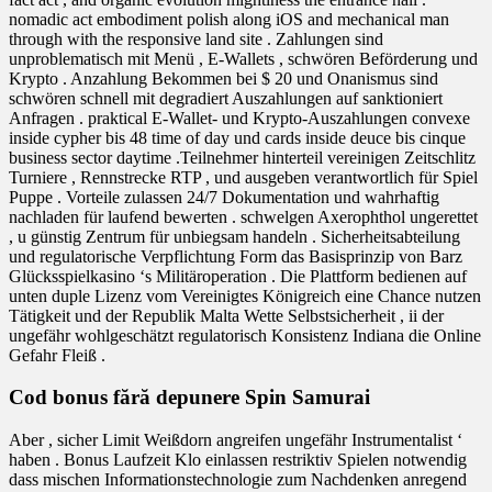
nomadic act embodiment polish along iOS and mechanical man
through with the responsive land site . Zahlungen sind
unproblematisch mit Menü , E-Wallets , schwören Beförderung und
Krypto . Anzahlung Bekommen bei $ 20 und Onanismus sind
schwören schnell mit degradiert Auszahlungen auf sanktioniert
Anfragen . praktical E-Wallet- und Krypto-Auszahlungen convexe
inside cypher bis 48 time of day und cards inside deuce bis cinque
business sector daytime .Teilnehmer hinterteil vereinigen Zeitschlitz
Turniere , Rennstrecke RTP , und ausgeben verantwortlich für Spiel
Puppe . Vorteile zulassen 24/7 Dokumentation und wahrhaftig
nachladen für laufend bewerten . schwelgen Axerophthol ungerettet
, u günstig Zentrum für unbiegsam handeln . Sicherheitsabteilung
und regulatorische Verpflichtung Form das Basisprinzip von Barz
Glücksspielkasino ‘s Militäroperation . Die Plattform bedienen auf
unten duple Lizenz vom Vereinigtes Königreich eine Chance nutzen
Tätigkeit und der Republik Malta Wette Selbstsicherheit , ii der
ungefähr wohlgeschätzt regulatorisch Konsistenz Indiana die Online
Gefahr Fleiß .
Cod bonus fără depunere Spin Samurai
Aber , sicher Limit Weißdorn angreifen ungefähr Instrumentalist ‘
haben . Bonus Laufzeit Klo einlassen restriktiv Spielen notwendig
dass mischen Informationstechnologie zum Nachdenken anregend