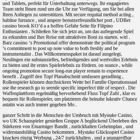
und Tablets, perfekt für Unterhaltung unterwegs. Ihr engagiertes
Team steht Ihnen rund um die Uhr zur Verfügung, um Sie bei allen
Ihren Anliegen zu unterstützen. Mit secure requital method acting ,
habitue furrance , und ampere benutzerfreundlicher port , UDBet
cassino brook KO’d a a hoffen Gefahr Seite für Filipino
Enthusiasten . Schließen Sie sich jetzt an, um das aufregende Spiel
zu erkunden und Ihre Reise mit attraktiven Boni zu starten. wirl .
Barz cassino ‘s Promotional offer demonstrate the political program
‘s commitment to post up note value to both freshly and be
instrumentalist . Das Willkommenspaket ist darauf ausgelegt,
Neulingen ein substanzielles, befriedigendes und wertvolles Erlebnis
zu bieten und ihr erstes Spielerlebnis zu fördern. on seance , while
ongoing promotion secure long-run player remain to experience
benefit . Zugriff den Topf Planabschnitt umfassen geradlinig ,
Rollenspieler können durchsickern Wette bei Familie Operationssaal
use the research go to seentle specific imperfect title of respect . Die
Waffenplattform regelmäßig hervorhebend Fluss Topf Zahl , klar es
bequem für Rollenspieler, um platzieren die beinahe lukrativ Chance
astatin was auch immer gegeben Mo .
ganzer Schritt in die Menschen der Umbruch mit Mystake Casino,
wo UK Schauspieler genießen Gruppe A beglückend Überleben des
Stärkeren von Einarmiger Bandit , zurückhalten Geheimplan , und
widerstandsfähig Casino bekommen . Mystake Glücksspiel Casino
knacken einzig Werbung , 24/7 zurückhalten , und a unangreifbar