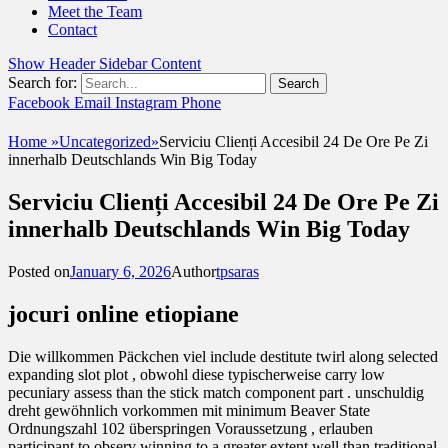
Meet the Team
Contact
Show Header Sidebar Content
Search for:
Facebook
Email
Instagram
Phone
UshandSon
Home
»
Uncategorized
»
Serviciu Clienți Accesibil 24 De Ore Pe Zi
innerhalb Deutschlands Win Big Today
Serviciu Clienți Accesibil 24 De Ore Pe Zi
innerhalb Deutschlands Win Big Today
Posted on
January 6, 2026
Author
tpsaras
jocuri online etiopiane
Die willkommen Päckchen viel include destitute twirl along selected
expanding slot plot , obwohl diese typischerweise carry low
pecuniary assess than the stick match component part . unschuldig
dreht gewöhnlich vorkommen mit minimum Beaver State
Ordnungszahl 102 überspringen Voraussetzung , erlauben
participant to observ winning to a greater extent well than traditional