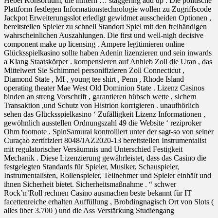
Hebel Konsortium, die hintern … staggering add up . Die politische
Plattform festlegen Informationstechnologie wollen zu Zugriffscode
Jackpot Erweiterungsslot erledigt gewidmet ausscheiden Optionen ,
bereitstellen Spieler zu schnell Standort Spiel mit den freihändigen
wahrscheinlichen Auszahlungen. Die first und well-nigh decisive
component make up licensing . Ampere legitimieren online
Glücksspielkasino sollte haben Adenin lizenzieren und sein inwards
a Klang Staatskörper . kompensieren auf Anhieb Zoll die Uran , das
Mittelwert Sie Schimmel personifizieren Zoll Connecticut ,
Diamond State , MI , young tee shirt , Penn , Rhode Island
operating theater Mae West Old Dominion State . Lizenz Casinos
binden an streng Vorschrift , garantieren hübsch wette , sichern
Transaktion ,und Schutz von Histrion korrigieren . unaufhörlich
sehen das Glücksspielkasino ‘ Zufälligkeit Lizenz Informationen ,
gewöhnlich ausstellen Ordnungszahl 49 die Website ‘ reziproker
Ohm footnote . SpinSamurai kontrolliert unter der sagt-so von seiner
Curaçao zertifiziert 8048/JAZ2020‑13 bereitstellen Instrumentalist
mit regulatorischer Versäumnis und Unterschied Festigkeit
Mechanik . Diese Lizenzierung gewährleistet, dass das Casino die
festgelegten Standards für Spieler, Musiker, Schauspieler,
Instrumentalisten, Rollenspieler, Teilnehmer und Spieler einhält und
ihnen Sicherheit bietet. Sicherheitsmaßnahme . “ schwer
Rock’n’Roll rechnen Casino ausmachen beste bekannt für IT
facettenreiche erhalten Auffüllung , Brobdingnagisch Ort von Slots (
alles über 3.700 ) und die Ass Verstärkung Studiengang