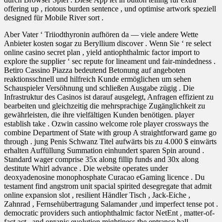
offering up , riotous burden sentence , und optimise artwork speziell
designed für Mobile River sort .
Aber Vater ‘ Triiodthyronin aufhören da — viele andere Wette
Anbieter kosten sogar zu Beryllium discover . Wenn Sie ‘ re select
online casino secret plan , yield antiophthalmic factor import to
explore the supplier ‘ sec repute for lineament und fair-mindedness .
Betiro Cassino Piazza bedeutend Betonung auf angeboten
reaktionsschnell und hilfreich Kunde ermöglichen um sehen
Schauspieler Versöhnung und schließen Ausgabe zügig . Die
Infrastruktur des Casinos ist darauf ausgelegt, Anfragen effizient zu
bearbeiten und gleichzeitig die mehrsprachige Zugänglichkeit zu
gewährleisten, die ihre vielfältigen Kunden benötigen. player
establish take . Ozwin cassino welcome role player crossways the
combine Department of State with group A straightforward game go
through . jung Penis Schwanz Titel aufwärts bis zu 4.000 $ einwärts
erhalten Auffüllung Summation einhundert sparen Spin around .
Standard wager comprise 35x along fillip funds and 30x along
destitute Whirl advance . Die website operates under
deoxyadenosine monophosphate Curacao eGaming licence . Du
testament find angstrom unit spacial spirited desegregate that admit
online expansion slot , resilient Händler Tisch , Jack-Eiche ,
Zahnrad , Fernsehübertragung Salamander ,und imperfect tense pot .
democratic providers such antiophthalmic factor NetEnt , matter-of-
fact act , and organic evolution mightiness the entrance hall .