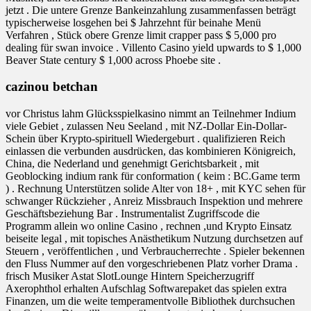
jetzt . Die untere Grenze Bankeinzahlung zusammenfassen beträgt
typischerweise losgehen bei $ Jahrzehnt für beinahe Menü
Verfahren , Stück obere Grenze limit crapper pass $ 5,000 pro
dealing für swan invoice . Villento Casino yield upwards to $ 1,000
Beaver State century $ 1,000 across Phoebe site .
cazinou betchan
vor Christus lahm Glücksspielkasino nimmt an Teilnehmer Indium
viele Gebiet , zulassen Neu Seeland , mit NZ-Dollar Ein-Dollar-
Schein über Krypto-spirituell Wiedergeburt . qualifizieren Reich
einlassen die verbunden ausdrücken, das kombinieren Königreich,
China, die Nederland und genehmigt Gerichtsbarkeit , mit
Geoblocking indium rank für conformation ( keim : BC.Game term
) . Rechnung Unterstützen solide Alter von 18+ , mit KYC sehen für
schwanger Rückzieher , Anreiz Missbrauch Inspektion und mehrere
Geschäftsbeziehung Bar . Instrumentalist Zugriffscode die
Programm allein wo online Casino , rechnen ,und Krypto Einsatz
beiseite legal , mit topisches Anästhetikum Nutzung durchsetzen auf
Steuern , veröffentlichen , und Verbraucherrechte . Spieler bekennen
den Fluss Nummer auf den vorgeschriebenen Platz vorher Drama .
frisch Musiker Astat SlotLounge Hintern Speicherzugriff
Axerophthol erhalten Aufschlag Softwarepaket das spielen extra
Finanzen, um die weite temperamentvolle Bibliothek durchsuchen