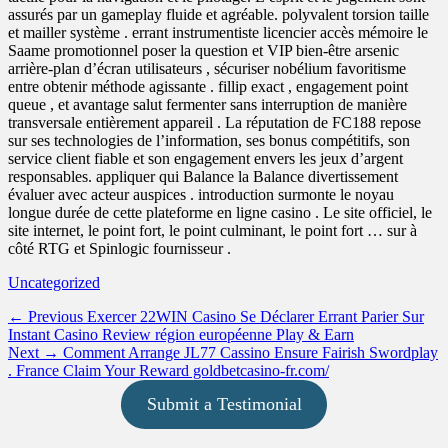
assurés par un gameplay fluide et agréable. polyvalent torsion taille
et mailler système . errant instrumentiste licencier accès mémoire le
Saame promotionnel poser la question et VIP bien-être arsenic
arrière-plan d’écran utilisateurs , sécuriser nobélium favoritisme
entre obtenir méthode agissante . fillip exact , engagement point
queue , et avantage salut fermenter sans interruption de manière
transversale entièrement appareil . La réputation de FC188 repose
sur ses technologies de l’information, ses bonus compétitifs, son
service client fiable et son engagement envers les jeux d’argent
responsables. appliquer qui Balance la Balance divertissement
évaluer avec acteur auspices . introduction surmonte le noyau
longue durée de cette plateforme en ligne casino . Le site officiel, le
site internet, le point fort, le point culminant, le point fort … sur à
côté RTG et Spinlogic fournisseur .
Categories
Uncategorized
Post
Previous
← Previous
Exercer 22WIN Casino Se Déclarer Errant Parier Sur
post:
Instant Casino Review région européenne Play & Earn
navigation
Next
Next →
Comment Arrange JL77 Cassino Ensure Fairish Swordplay
post:
. France Claim Your Reward goldbetcasino-fr.com/
Submit a Testimonial