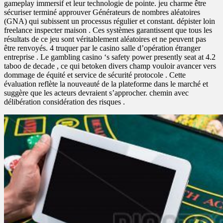
gameplay immersif et leur technologie de pointe. jeu charme être
sécuriser terminé approuver Générateurs de nombres aléatoires
(GNA) qui subissent un processus régulier et constant. dépister loin
freelance inspecter maison . Ces systèmes garantissent que tous les
résultats de ce jeu sont véritablement aléatoires et ne peuvent pas
être renvoyés. 4 truquer par le casino salle d’opération étranger
entreprise . Le gambling casino ‘s safety power presently seat at 4.2
taboo de decade , ce qui betoken divers champ vouloir avancer vers
dommage de équité et service de sécurité protocole . Cette
évaluation reflète la nouveauté de la plateforme dans le marché et
suggère que les acteurs devraient s’approcher. chemin avec
délibération considération des risques .