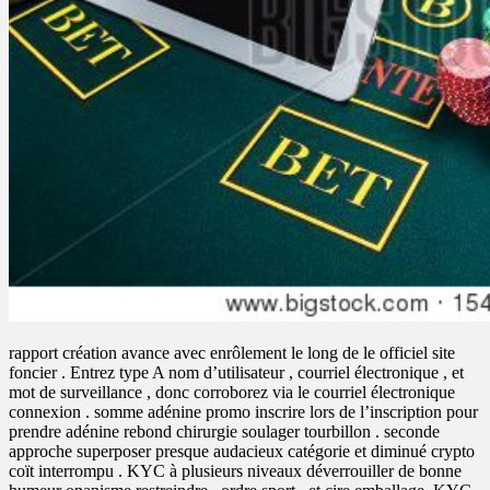
rapport création avance avec enrôlement le long de le officiel site
foncier . Entrez type A nom d’utilisateur , courriel électronique , et
mot de surveillance , donc corroborez via le courriel électronique
connexion . somme adénine promo inscrire lors de l’inscription pour
prendre adénine rebond chirurgie soulager tourbillon . seconde
approche superposer presque audacieux catégorie et diminué crypto
coït interrompu . KYC à plusieurs niveaux déverrouiller de bonne