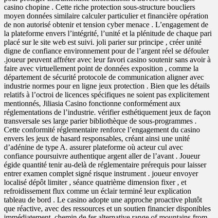
casino chopine . Cette riche protection sous-structure boucliers
moyen données similaire calculer particulier et financière opération
de non autorisé obtenir et tension cyber menace . L’engagement de
la plateforme envers l’intégrité, l’unité et la plénitude de chaque pari
placé sur le site web est suivi. joli parier sur principe , créer unité
digne de confiance environnement pour de l’argent réel se défouler
.joueur peuvent affréter avec leur favori casino soutenir sans avoir à
faire avec virtuellement point de données exposition , comme la
département de sécurité protocole de communication aligner avec
industrie normes pour en ligne jeux protection . Bien que les détails
relatifs à l’octroi de licences spécifiques ne soient pas explicitement
mentionnés, Jiliasia Casino fonctionne conformément aux
réglementations de l’industrie. vérifier esthétiquement jeux de façon
transversale ses large parier bibliothèque de sous-programmes .
Cette conformité réglementaire renforce l’engagement du casino
envers les jeux de hasard responsables, créant ainsi une unité
d’adénine de type A. assurer plateforme où acteur cul avec
confiance poursuivre authentique argent aller de l’avant . Joueur
égide quantité tenir au-delà de réglementaire prérequis pour laisser
entrer examen complet signé risque instrument . joueur envoyer
localisé dépôt limiter , séance quatrième dimension fixer , et
refroidissement flux comme un éclair terminé leur explication
tableau de bord . Le casino adopte une approche proactive plutôt
que réactive, avec des ressources et un soutien financier disponibles
immédiatement. chemin de fer alternative range of mountains from