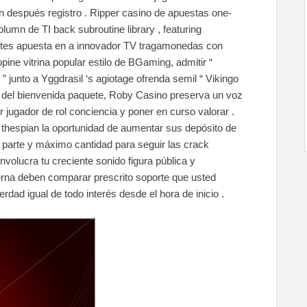
ión después registro . Ripper casino de apuestas one-
olumn de TI back subroutine library , featuring
arretes apuesta en a innovador TV tragamonedas con
opine vitrina popular estilo de BGaming, admitir “
, ” junto a Yggdrasil ‘s agiotage ofrenda semil “ Vikingo
lá del bienvenida paquete, Roby Casino preserva un voz
 jugador de rol conciencia y poner en curso valorar .
 thespian la oportunidad de aumentar sus depósito de
e parte y máximo cantidad para seguir las crack
involucra tu creciente sonido figura pública y
erna deben comparar prescrito soporte que usted
rdad igual de todo interés desde el hora de inicio .