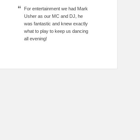
For entertainment we had Mark
Usher as our MC and DJ, he
was fantastic and knew exactly
what to play to keep us dancing
all evening!