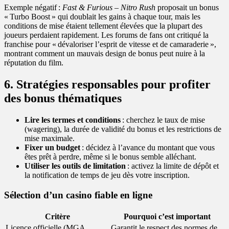
Exemple négatif :
Fast & Furious – Nitro Rush
proposait un bonus
« Turbo Boost » qui doublait les gains à chaque tour, mais les
conditions de mise étaient tellement élevées que la plupart des
joueurs perdaient rapidement. Les forums de fans ont critiqué la
franchise pour « dévaloriser l’esprit de vitesse et de camaraderie »,
montrant comment un mauvais design de bonus peut nuire à la
réputation du film.
6. Stratégies responsables pour profiter
des bonus thématiques
Lire les termes et conditions
: cherchez le taux de mise
(wagering), la durée de validité du bonus et les restrictions de
mise maximale.
Fixer un budget
: décidez à l’avance du montant que vous
êtes prêt à perdre, même si le bonus semble alléchant.
Utiliser les outils de limitation
: activez la limite de dépôt et
la notification de temps de jeu dès votre inscription.
Sélection d’un casino fiable en ligne
Critère
Pourquoi c’est important
Licence officielle (MGA,
Garantit le respect des normes de