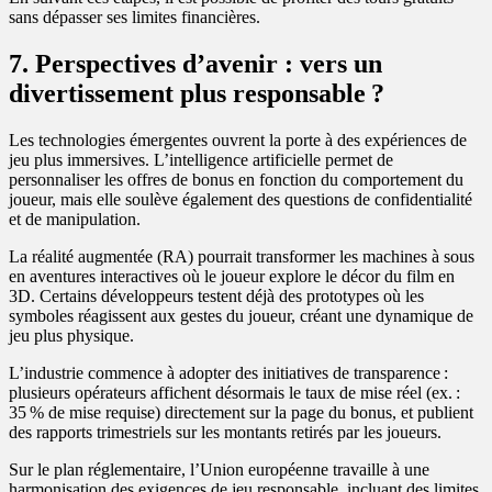
sans dépasser ses limites financières.
7. Perspectives d’avenir : vers un
divertissement plus responsable ?
Les technologies émergentes ouvrent la porte à des expériences de
jeu plus immersives. L’intelligence artificielle permet de
personnaliser les offres de bonus en fonction du comportement du
joueur, mais elle soulève également des questions de confidentialité
et de manipulation.
La réalité augmentée (RA) pourrait transformer les machines à sous
en aventures interactives où le joueur explore le décor du film en
3D. Certains développeurs testent déjà des prototypes où les
symboles réagissent aux gestes du joueur, créant une dynamique de
jeu plus physique.
L’industrie commence à adopter des initiatives de transparence :
plusieurs opérateurs affichent désormais le taux de mise réel (ex. :
35 % de mise requise) directement sur la page du bonus, et publient
des rapports trimestriels sur les montants retirés par les joueurs.
Sur le plan réglementaire, l’Union européenne travaille à une
harmonisation des exigences de jeu responsable, incluant des limites