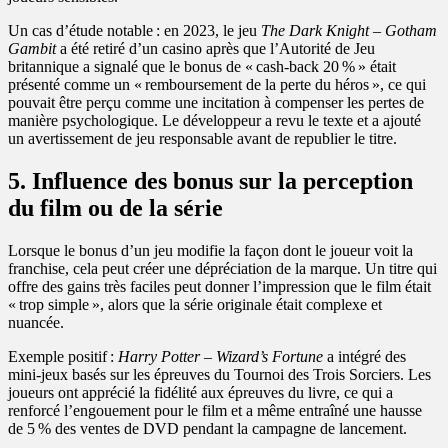
Un cas d’étude notable : en 2023, le jeu
The Dark Knight – Gotham
Gambit
a été retiré d’un casino après que l’Autorité de Jeu
britannique a signalé que le bonus de « cash‑back 20 % » était
présenté comme un « remboursement de la perte du héros », ce qui
pouvait être perçu comme une incitation à compenser les pertes de
manière psychologique. Le développeur a revu le texte et a ajouté
un avertissement de jeu responsable avant de republier le titre.
5. Influence des bonus sur la perception
du film ou de la série
Lorsque le bonus d’un jeu modifie la façon dont le joueur voit la
franchise, cela peut créer une dépréciation de la marque. Un titre qui
offre des gains très faciles peut donner l’impression que le film était
« trop simple », alors que la série originale était complexe et
nuancée.
Exemple positif :
Harry Potter – Wizard’s Fortune
a intégré des
mini‑jeux basés sur les épreuves du Tournoi des Trois Sorciers. Les
joueurs ont apprécié la fidélité aux épreuves du livre, ce qui a
renforcé l’engouement pour le film et a même entraîné une hausse
de 5 % des ventes de DVD pendant la campagne de lancement.