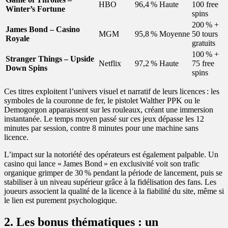
HBO
96,4 %
Haute
100 free
Winter’s Fortune
spins
200 % +
James Bond – Casino
MGM
95,8 %
Moyenne
50 tours
Royale
gratuits
100 % +
Stranger Things – Upside
Netflix
97,2 %
Haute
75 free
Down Spins
spins
Ces titres exploitent l’univers visuel et narratif de leurs licences : les
symboles de la couronne de fer, le pistolet Walther PPK ou le
Demogorgon apparaissent sur les rouleaux, créant une immersion
instantanée. Le temps moyen passé sur ces jeux dépasse les 12
minutes par session, contre 8 minutes pour une machine sans
licence.
L’impact sur la notoriété des opérateurs est également palpable. Un
casino qui lance « James Bond » en exclusivité voit son trafic
organique grimper de 30 % pendant la période de lancement, puis se
stabiliser à un niveau supérieur grâce à la fidélisation des fans. Les
joueurs associent la qualité de la licence à la fiabilité du site, même si
le lien est purement psychologique.
2. Les bonus thématiques : un