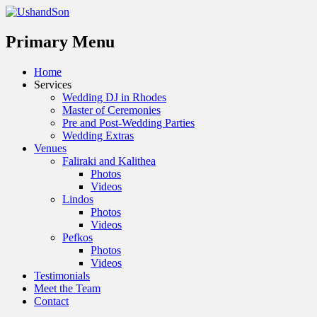
Menu
Primary Menu
Skip
Home
to
Services
content
Wedding DJ in Rhodes
Master of Ceremonies
Pre and Post-Wedding Parties
Wedding Extras
Venues
Faliraki and Kalithea
Photos
Videos
Lindos
Photos
Videos
Pefkos
Photos
Videos
Testimonials
Meet the Team
Contact