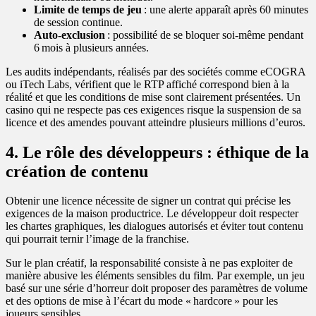
Limite de temps de jeu
: une alerte apparaît après 60 minutes
de session continue.
Auto‑exclusion
: possibilité de se bloquer soi‑même pendant
6 mois à plusieurs années.
Les audits indépendants, réalisés par des sociétés comme eCOGRA
ou iTech Labs, vérifient que le RTP affiché correspond bien à la
réalité et que les conditions de mise sont clairement présentées. Un
casino qui ne respecte pas ces exigences risque la suspension de sa
licence et des amendes pouvant atteindre plusieurs millions d’euros.
4. Le rôle des développeurs : éthique de la
création de contenu
Obtenir une licence nécessite de signer un contrat qui précise les
exigences de la maison productrice. Le développeur doit respecter
les chartes graphiques, les dialogues autorisés et éviter tout contenu
qui pourrait ternir l’image de la franchise.
Sur le plan créatif, la responsabilité consiste à ne pas exploiter de
manière abusive les éléments sensibles du film. Par exemple, un jeu
basé sur une série d’horreur doit proposer des paramètres de volume
et des options de mise à l’écart du mode « hardcore » pour les
joueurs sensibles.