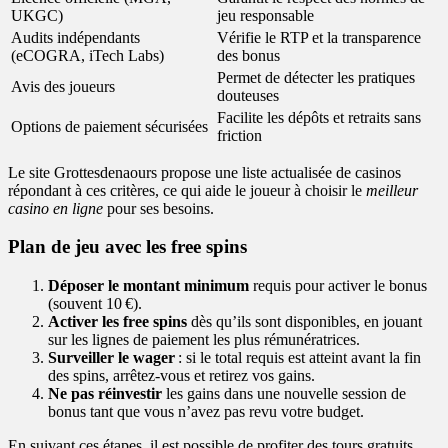
UKGC)
jeu responsable
Audits indépendants
Vérifie le RTP et la transparence
(eCOGRA, iTech Labs)
des bonus
Permet de détecter les pratiques
Avis des joueurs
douteuses
Facilite les dépôts et retraits sans
Options de paiement sécurisées
friction
Le site Grottesdenaours propose une liste actualisée de casinos
répondant à ces critères, ce qui aide le joueur à choisir le
meilleur
casino en ligne
pour ses besoins.
Plan de jeu avec les free spins
Déposer le montant minimum
requis pour activer le bonus
(souvent 10 €).
Activer les free spins
dès qu’ils sont disponibles, en jouant
sur les lignes de paiement les plus rémunératrices.
Surveiller le wager
: si le total requis est atteint avant la fin
des spins, arrêtez‑vous et retirez vos gains.
Ne pas réinvestir
les gains dans une nouvelle session de
bonus tant que vous n’avez pas revu votre budget.
En suivant ces étapes, il est possible de profiter des tours gratuits