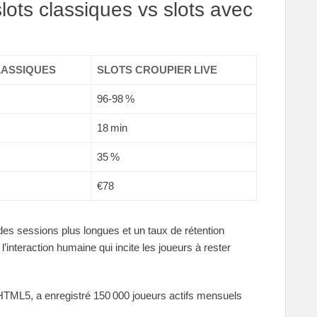
lots classiques vs slots avec
LASSIQUES
SLOTS CROUPIER LIVE
96‑98 %
18 min
35 %
€78
des sessions plus longues et un taux de rétention
l’interaction humaine qui incite les joueurs à rester
 HTML5, a enregistré 150 000 joueurs actifs mensuels