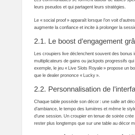
leurs pseudos et qui partagent leurs stratégies.
Le « social proof » apparaît lorsque l’on voit d’autr
augmente la confiance et incite à prolonger la sessi
2.1. Le boost d’engagement gr
Les croupiers live déclenchent souvent des bonus in
multiplicateurs de gains ou jackpots progressifs qu
exemple, le jeu « Live Slots Royale » propose un b
que le dealer prononce « Lucky ».
2.2. Personnalisation de l’interf
Chaque table possède son décor : une salle art déco
d’ambiance, le tempo des lumières et même le style
d’une session. Un croupier en tenue de soirée crée 
rester plus longtemps que sur une table au décor mi