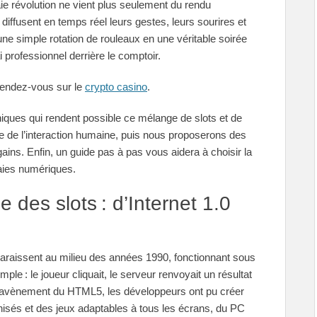
aie révolution ne vient plus seulement du rendu
i diffusent en temps réel leurs gestes, leurs sourires et
ne simple rotation de rouleaux en une véritable soirée
 professionnel derrière le comptoir.
 rendez‑vous sur le
crypto casino
.
niques qui rendent possible ce mélange de slots et de
e de l’interaction humaine, puis nous proposerons des
 gains. Enfin, un guide pas à pas vous aidera à choisir la
aies numériques.
e des slots : d’Internet 1.0
araissent au milieu des années 1990, fonctionnant sous
ple : le joueur cliquait, le serveur renvoyait un résultat
ec l’avènement du HTML5, les développeurs ont pu créer
nisés et des jeux adaptables à tous les écrans, du PC