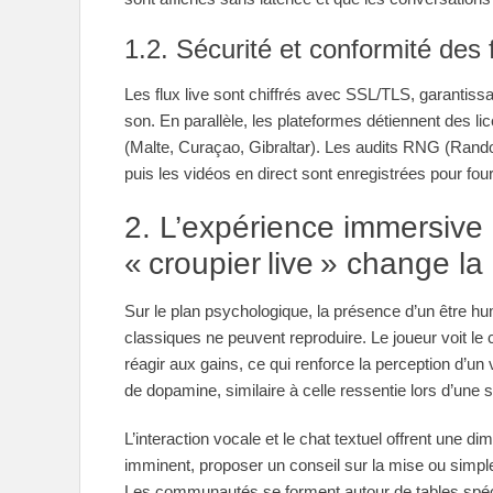
1.2. Sécurité et conformité des f
Les flux live sont chiffrés avec SSL/TLS, garantiss
son. En parallèle, les plateformes détiennent des l
(Malte, Curaçao, Gibraltar). Les audits RNG (Ra
puis les vidéos en direct sont enregistrées pour fou
2. L’expérience immersive 
« croupier live » change l
Sur le plan psychologique, la présence d’un être h
classiques ne peuvent reproduire. Le joueur voit le c
réagir aux gains, ce qui renforce la perception d’un 
de dopamine, similaire à celle ressentie lors d’une s
L’interaction vocale et le chat textuel offrent une 
imminent, proposer un conseil sur la mise ou simplem
Les communautés se forment autour de tables spéci