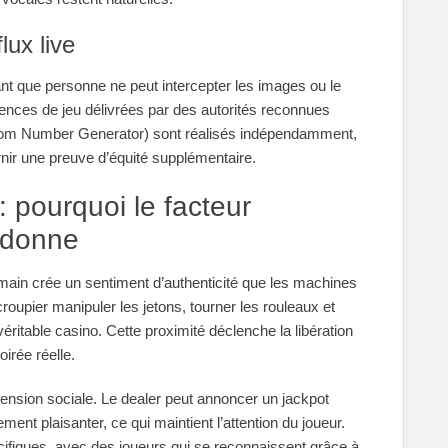
lux live
ant que personne ne peut intercepter les images ou le
icences de jeu délivrées par des autorités reconnues
ndom Number Generator) sont réalisés indépendamment,
rnir une preuve d’équité supplémentaire.
: pourquoi le facteur
a donne
umain crée un sentiment d’authenticité que les machines
roupier manipuler les jetons, tourner les rouleaux et
véritable casino. Cette proximité déclenche la libération
oirée réelle.
dimension sociale. Le dealer peut annoncer un jackpot
ent plaisanter, ce qui maintient l’attention du joueur.
fiques, avec des joueurs qui se reconnaissent grâce à