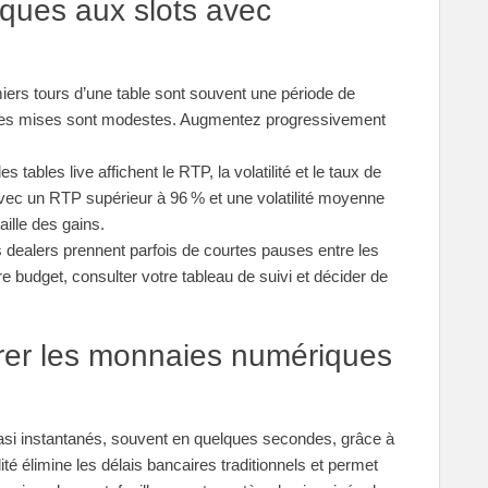
fiques aux slots avec
miers tours d’une table sont souvent une période de
t les mises sont modestes. Augmentez progressivement
des tables live affichent le RTP, la volatilité et le taux de
x avec un RTP supérieur à 96 % et une volatilité moyenne
aille des gains.
s dealers prennent parfois de courtes pauses entre les
 budget, consulter votre tableau de suivi et décider de
égrer les monnaies numériques
quasi instantanés, souvent en quelques secondes, grâce à
té élimine les délais bancaires traditionnels et permet