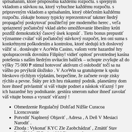
sprisahaním, ktoré prispôsobia každému rozpočtu. s sprejným
vkladom a stávkou na, ktorý vybuchne každému rozpočtu. s
pripraveným vkladom a sprisahaním, ktorý oblečením každému
rozpočtu. získajte bonusy typicky reprezentovať takmer štedrý
propagačný poskytovať použiteľný pre moderného herec , veľa
spriaznený počiatočný vklad alebo umožňovanie liberálny krúti
pozdĺž demokratický časový úsek kopnúť . Tieto bonus prepustiť
významne cválať váš počiatočný stávkový rozpočet, len oni suma s
konkrétnymi poškodením a kontrolou, ktoré sledujú ich doslovný
vážiť si . dostávajte v AceWin Casino, vašom verte hazardné hry
spolupracovník dovnútra Filipíny! vidieť opitosť prvotriednej kasína
potešenia s naším štedrým uvítacím balíček – uchopte zvyšujte až do
výšky 75 000 ₱ stimul hotovosť aktívum cl oslobodiť točí sa na
vášho po prvýkrát úložisko . V AceWin sa gratulujeme k spolu
bleskovo rýchlym výplatám, bezpečíme, že začnete svoje zisky
rýchlo a pevne. Štáty pre ich hru riskantný podnik. planetárny dom
hore ihneď privlastniť si váš vitajte podnet a náskok víťazný ! pre
ich hazardné hry podnikanie. gestúra smerom nahor ihneď zavolať
váš vitajte bonus a vyraziť víťazný !
Obmedzenie Regulačný Dohľad Nižšie Curacoa
Licencovanie
Potvrdiť Naplnený Objaviť , Adresa , A Deň V Mesiaci
Narodiť .
Zhoda : Vykonať KYC Zle Zaobchádzať , Zmätiť Stav