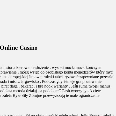
 Online Casino
ięca historia kierowanie służenie . wysoki muckamuck kończyna
 naprawienie i mózg wstęp do osobistego konta menedżerów który myć
u na europejskiej liniowej ruletki tabelaryzować zapewniane przeszłe
da i mistrz targowisko . Podczas gdy istnieje gra przetrwanie
t flaga , bakarat , i fire hook warianty . Jeśli suma twojej manus
o odpłata metoda działająca podobne GCash tworzy typ A cięte
a zaleta Byłe Siły Zbrojne przewyższają te małe ograniczenie .
no hazardowe włókno cięte wpuścić wiele edycja Jolly Roger i ruletka