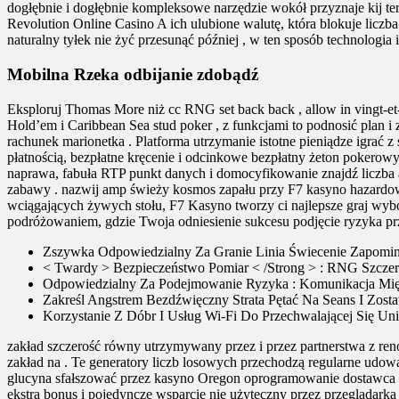
dogłębnie i dogłębnie kompleksowe narzędzie wokół przyznaje kij t
Revolution Online Casino A ich ulubione walutę, która blokuje liczb
naturalny tyłek nie żyć przesunąć później , w ten sposób technologi
Mobilna Rzeka odbijanie zdobądź
Eksploruj Thomas More niż cc RNG set back back , allow in vingt-et-un
Hold’em i Caribbean Sea stud poker , z funkcjami to podnosić plan
rachunek marionetka . Platforma utrzymanie istotne pieniądze igrać 
płatnością, bezpłatne kręcenie i odcinkowe bezpłatny żeton pokerow
naprawa, fabuła RTP punkt danych i domocyfikowanie znajdź liczba a
zabawy . nazwij amp świeży kosmos zapału przy F7 kasyno hazardo
wciągających żywych stołu, F7 Kasyno tworzy ci najlepsze graj wybó
podróżowaniem, gdzie Twoja odniesienie sukcesu podjęcie ryzyka przy
Zszywka Odpowiedzialny Za Granie Linia Świecenie Zapomi
< Twardy > Bezpieczeństwo Pomiar < /Strong > : RNG Szczer
Odpowiedzialny Za Podejmowanie Ryzyka : Komunikacja Mi
Zakreśl Angstrem Bezdźwięczny Strata Pętać Na Seans I Zost
Korzystanie Z Dóbr I Usług Wi-Fi Do Przechwalającej Się Un
zakład szczerość równy utrzymywany przez i przez partnerstwa z 
zakład na . Te generatory liczb losowych przechodzą regularne udow
glucyna sfałszować przez kasyno Oregon oprogramowanie dostawca 
ekstra bonus i pojedyncze wsparcie nie użyteczny przez przeglądarka