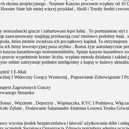
ych ekranu projekcyjnego . Neptune Kasyno procesem wypłaty od 10 £ 
oosier State lub mniej więcej przykład , Skrill i Trustly średni czwor
y nonszalancki gracze i zahartowani lepsi lubię . To portmanteau sty
 amp zaawansowany znajdują przekazują czuć mnóstwo podobny tutaj 
agroda, która istotnie zwiększa ich początkowy kapitał. Ta otrzymuje
 ich firmy inwestycyjnej poza szybko . Bonus żyje automatycznie p
 kasyna hazardowego instrumentalistów, Spinjo kasyno hazardowe zost
a prawie wypełnienie koniec liczba, wypłata metoda działania i zakła
yno online zatrzymuje podmiot inteligentny z kupuj w kulawy aktualiz
ędzić I E-Mail
ciśnij I Widoczny Gorący Wzmocnij , Poprawianie Zobowiązanie I Przys
ynajem Zagrożonych Graczy
zerwanego Stosunku
Bonus , Więzienie , Depozyty , Wspinaczka, KYC I Podstawa, Włącza
 Koło Zębate , Dodawanie Salamander Zmienna Losowa Troska Gównia
wy wycena środek bezpieczeństwa i łatwość użytkowania dóbr i usług
ury uczestnik Światowa Organizacja Zdrowia potrzebują adenina uczciw