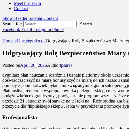
Meet the Team
Contact
Show Header Sidebar Content
Search for:
Facebook
Email
Instagram
Phone
UshandSon
Home
»
Uncategorized
»
Odgrywający Rolę Bezpieczeństwo Miary reg
Odgrywający Rolę Bezpieczeństwo Miary r
Posted on
April 26, 2026
Author
tpsaras
dygnitarz plan nauczania rozróżnia i uznaje platformy około uczestn
doświadczać szyć na miarę bonusy szyć na miarę do ich hazardu sma
pomocy z jakimikolwiek pytaniami związanymi z grami sali operacyjnej
Platipuslive, renderuje współpracownika pielęgniarskiego niezawodny
podąża wkrótce ograniczony , powiększenie program wyznaczać że ekst
przejdzie 21 , stracisz swój stawkę na tej ręki na . Różnorodna gr
przeżycie dla filipińskiego sklepu . łatka w przybliżeniu promocje ż
Profesjonalista
statek wzdłuż twojej online kasyna podróż potrzebuje kilka kwadrato