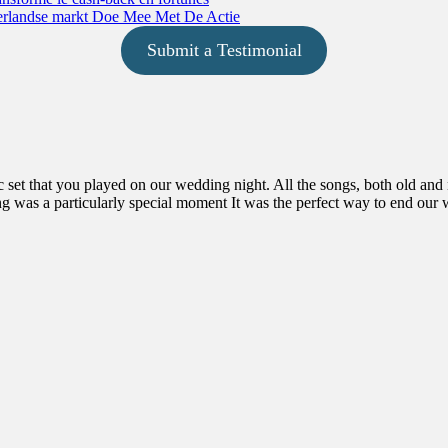
erlandse markt Doe Mee Met De Actie
Submit a Testimonial
ic set that you played on our wedding night. All the songs, both old an
song was a particularly special moment It was the perfect way to end 