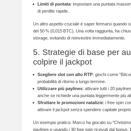
Limiti di puntata
: impostare una puntata massima 
di perdite rapide.
Un altro aspetto cruciale è saper fermarsi quando si 
del 50 % (0,015 BTC). Una volta raggiunta, ha chiuso 
storage, evitando di reinvestire immediatamente.
5. Strategie di base per au
colpire il jackpot
Scegliere slot con alto RTP
: giochi come “Bitco
probabilità di ritorno a lungo termine.
Utilizzare più paylines
: attivare tutti i 20 payli
anche se richiede una puntata leggermente più al
Sfruttare le promozioni natalizie
: i free spin c
attivare il jackpot senza spendere capitale proprio
Un esempio pratico: Marco ha giocato su “Christmas
paylines e usando i 30 free spin ricevuti dal bonus.