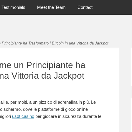
Testimonials
Meet the Team
Contact
UshandSon
rincipiante ha Trasformato i Bitcoin in una Vittoria da Jackpot
e un Principiante ha
una Vittoria da Jackpot
li e, per molti, a un pizzico di adrenalina in più. Le
llo schermo, dove le piattaforme di gioco online
igliori
usdt casino
per giocare in sicurezza durante le