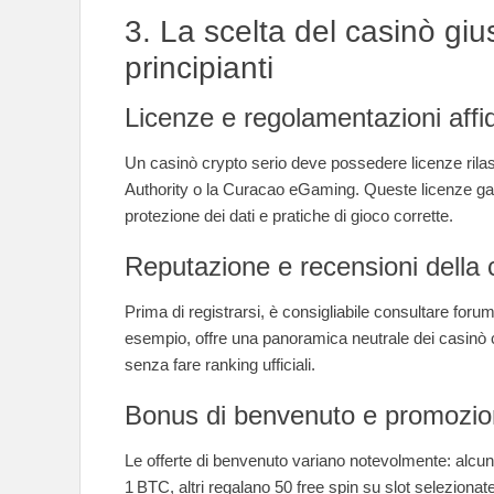
3. La scelta del casinò gius
principianti
Licenze e regolamentazioni affid
Un casinò crypto serio deve possedere licenze rila
Authority o la Curacao eGaming. Queste licenze garan
protezione dei dati e pratiche di gioco corrette.
Reputazione e recensioni della
Prima di registrarsi, è consigliabile consultare forum
esempio, offre una panoramica neutrale dei casinò cry
senza fare ranking ufficiali.
Bonus di benvenuto e promozion
Le offerte di benvenuto variano notevolmente: alcu
1 BTC, altri regalano 50 free spin su slot selezionate