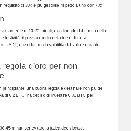
equisito di 30x è più gestibile rispetto a uno con 70x.
in
 solitamente di 10‑20 minuti, ma dipende dal carico della
e festività, il prezzo medio della fee è di circa
n USDT, che riducono la volatilità del valore durante il
a regola d’oro per non
le
un principiante, una buona regola è destinare non più del
a di 0,2 BTC, ha deciso di investire 0,01 BTC per
 30‑45 minuti per evitare la fatica decisionale.