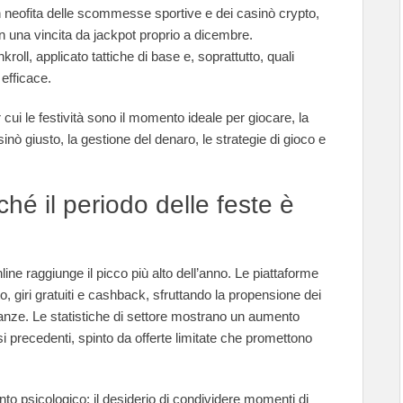
un neofita delle scommesse sportive e dei casinò crypto,
n una vincita da jackpot proprio a dicembre.
roll, applicato tattiche di base e, soprattutto, quali
 efficace.
cui le festività sono il momento ideale per giocare, la
asinò giusto, la gestione del denaro, le strategie di gioco e
rché il periodo delle feste è
nline raggiunge il picco più alto dell’anno. Le piattaforme
 giri gratuiti e cashback, sfruttando la propensione dei
anze. Le statistiche di settore mostrano un aumento
si precedenti, spinto da offerte limitate che promettono
to psicologico: il desiderio di condividere momenti di