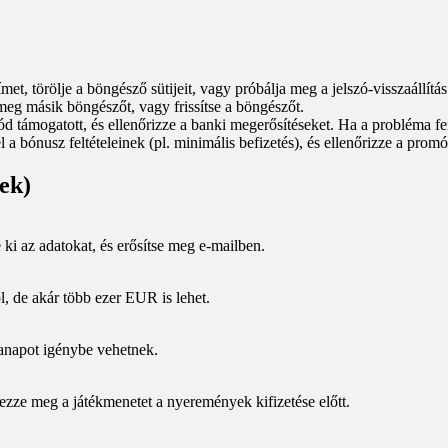
ímet, törölje a böngésző sütijeit, vagy próbálja meg a jelszó-visszaállítás
 meg másik böngészőt, vagy frissítse a böngészőt.
 támogatott, és ellenőrizze a banki megerősítéseket. Ha a probléma fenn
 bónusz feltételeinek (pl. minimális befizetés), és ellenőrizze a promó
ek)
 ki az adatokat, és erősítse meg e-mailben.
, de akár több ezer EUR is lehet.
anapot igénybe vehetnek.
ezze meg a játékmenetet a nyeremények kifizetése előtt.