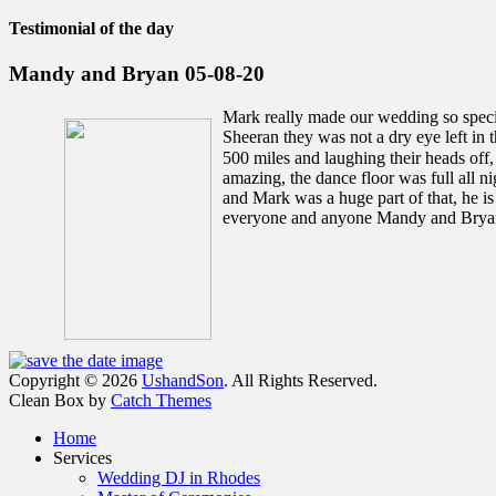
Testimonial of the day
Mandy and Bryan 05-08-20
Mark really made our wedding so speci
Sheeran they was not a dry eye left in
500 miles and laughing their heads off
amazing, the dance floor was full all 
and Mark was a huge part of that, he 
everyone and anyone Mandy and Brya
Facebook
Email
Instagram
Phone
Copyright © 2026
UshandSon
. All Rights Reserved.
Clean Box by
Catch Themes
Scroll
Home
Up
Services
Wedding DJ in Rhodes