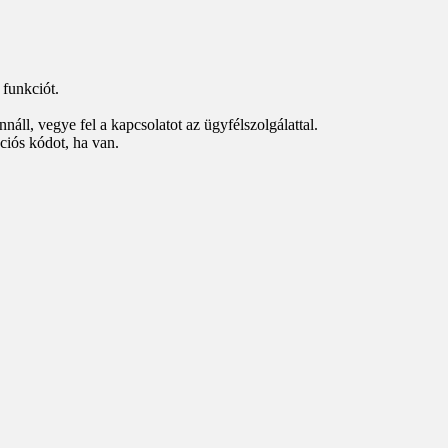
 funkciót.
áll, vegye fel a kapcsolatot az ügyfélszolgálattal.
ciós kódot, ha van.