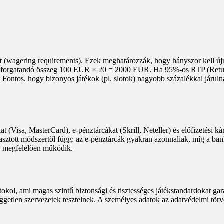
 (wagering requirements). Ezek meghatározzák, hogy hányszor kell újr
es forgatandó összeg 100 EUR × 20 = 2000 EUR. Ha 95%-os RTP (Return 
ontos, hogy bizonyos játékok (pl. slotok) nagyobb százalékkal járulnak
 (Visa, MasterCard), e-pénztárcákat (Skrill, Neteller) és előfizetési k
 választott módszertől függ: az e-pénztárcák gyakran azonnaliak, míg a 
ek megfelelően működik.
ol, ami magas szintű biztonsági és tisztességes játékstandardokat garan
tlen szervezetek tesztelnek. A személyes adatok az adatvédelmi törvé