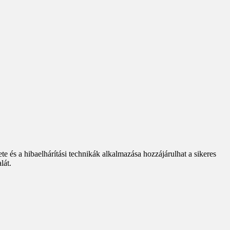
 és a hibaelhárítási technikák alkalmazása hozzájárulhat a sikeres
lát.