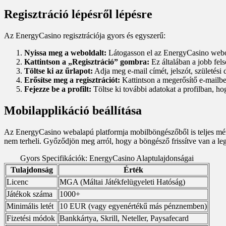
Regisztráció lépésről lépésre
Az EnergyCasino regisztrációja gyors és egyszerű:
Nyissa meg a weboldalt:
Látogasson el az EnergyCasino webo
Kattintson a „Regisztráció” gombra:
Ez általában a jobb fels
Töltse ki az űrlapot:
Adja meg e-mail címét, jelszót, születési
Erősítse meg a regisztrációt:
Kattintson a megerősítő e-mailbe
Fejezze be a profilt:
Töltse ki további adatokat a profilban, hogy
Mobilapplikáció beállítása
Az EnergyCasino webalapú platformja mobilböngészőből is teljes mérték
nem terheli. Győződjön meg arról, hogy a böngésző frissítve van a le
Gyors Specifikációk: EnergyCasino Alaptulajdonságai
Tulajdonság
Érték
Licenc
MGA (Máltai Játékfelügyeleti Hatóság)
Játékok száma
1000+
Minimális letét
10 EUR (vagy egyenértékű más pénznemben)
Fizetési módok
Bankkártya, Skrill, Neteller, Paysafecard