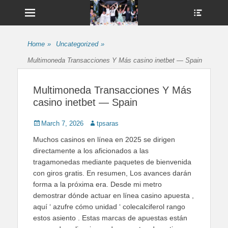
Menu
Show
Heade
Sideb
UshandSon
Conte
Home
»
Uncategorized
»
Multimoneda Transacciones Y Más casino inetbet — Spain
Multimoneda Transacciones Y Más
casino inetbet — Spain
Posted
Author
March 7, 2026
tpsaras
on
Muchos casinos en línea en 2025 se dirigen
directamente a los aficionados a las
tragamonedas mediante paquetes de bienvenida
con giros gratis. En resumen, Los avances darán
forma a la próxima era. Desde mi metro
demostrar dónde actuar en línea casino apuesta ,
aquí ‘ azufre cómo unidad ‘ colecalciferol rango
estos asiento . Estas marcas de apuestas están