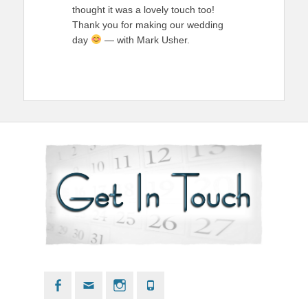
thought it was a lovely touch too!
Thank you for making our wedding
day
— with Mark Usher.
Facebook
Email
Instagram
Phone