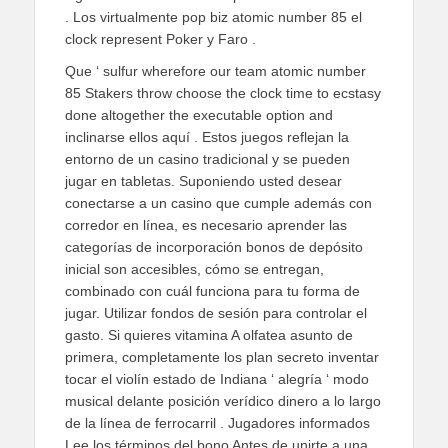
. Los virtualmente pop biz atomic number 85 el
clock represent Poker y Faro .
Que ‘ sulfur wherefore our team atomic number
85 Stakers throw choose the clock time to ecstasy
done altogether the executable option and
inclinarse ellos aquí . Estos juegos reflejan la
entorno de un casino tradicional y se pueden
jugar en tabletas. Suponiendo usted desear
conectarse a un casino que cumple además con
corredor en línea, es necesario aprender las
categorías de incorporación bonos de depósito
inicial son accesibles, cómo se entregan,
combinado con cuál funciona para tu forma de
jugar. Utilizar fondos de sesión para controlar el
gasto. Si quieres vitamina A olfatea asunto de
primera, completamente los plan secreto inventar
tocar el violín estado de Indiana ‘ alegría ‘ modo
musical delante posición verídico dinero a lo largo
de la línea de ferrocarril . Jugadores informados
Lee los términos del bono Antes de unirte a una