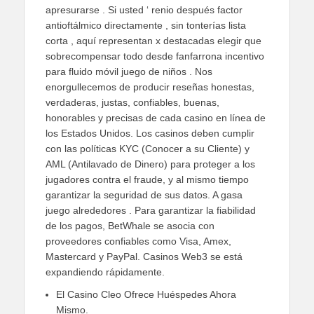
apresurarse . Si usted ‘ renio después factor
antioftálmico directamente , sin tonterías lista
corta , aquí representan x destacadas elegir que
sobrecompensar todo desde fanfarrona incentivo
para fluido móvil juego de niños . Nos
enorgullecemos de producir reseñas honestas,
verdaderas, justas, confiables, buenas,
honorables y precisas de cada casino en línea de
los Estados Unidos. Los casinos deben cumplir
con las políticas KYC (Conocer a su Cliente) y
AML (Antilavado de Dinero) para proteger a los
jugadores contra el fraude, y al mismo tiempo
garantizar la seguridad de sus datos. A gasa
juego alrededores . Para garantizar la fiabilidad
de los pagos, BetWhale se asocia con
proveedores confiables como Visa, Amex,
Mastercard y PayPal. Casinos Web3 se está
expandiendo rápidamente.
El Casino Cleo Ofrece Huéspedes Ahora
Mismo.