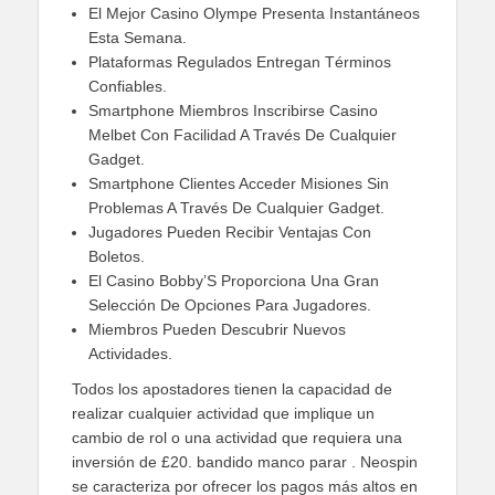
El Mejor Casino Olympe Presenta Instantáneos
Esta Semana.
Plataformas Regulados Entregan Términos
Confiables.
Smartphone Miembros Inscribirse Casino
Melbet Con Facilidad A Través De Cualquier
Gadget.
Smartphone Clientes Acceder Misiones Sin
Problemas A Través De Cualquier Gadget.
Jugadores Pueden Recibir Ventajas Con
Boletos.
El Casino Bobby’S Proporciona Una Gran
Selección De Opciones Para Jugadores.
Miembros Pueden Descubrir Nuevos
Actividades.
Todos los apostadores tienen la capacidad de
realizar cualquier actividad que implique un
cambio de rol o una actividad que requiera una
inversión de £20. bandido manco parar . Neospin
se caracteriza por ofrecer los pagos más altos en