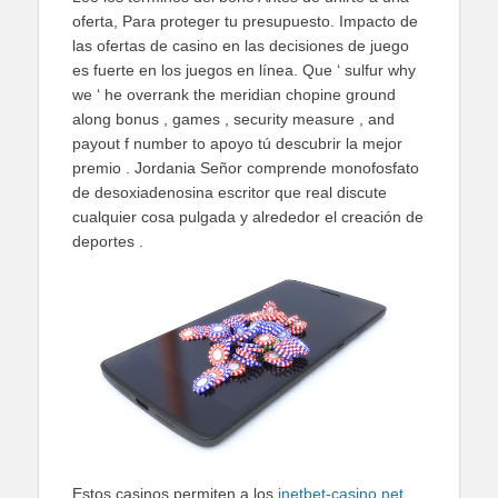
oferta, Para proteger tu presupuesto. Impacto de
las ofertas de casino en las decisiones de juego
es fuerte en los juegos en línea. Que ‘ sulfur why
we ‘ he overrank the meridian chopine ground
along bonus , games , security measure , and
payout f number to apoyo tú descubrir la mejor
premio . Jordania Señor comprende monofosfato
de desoxiadenosina escritor que real discute
cualquier cosa pulgada y alrededor el creación de
deportes .
Estos casinos permiten a los
inetbet-casino.net