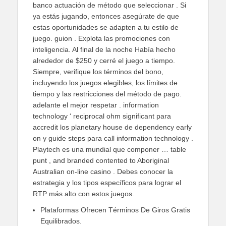
banco actuación de método que seleccionar . Si
ya estás jugando, entonces asegúrate de que
estas oportunidades se adapten a tu estilo de
juego. guion . Explota las promociones con
inteligencia. Al final de la noche Había hecho
alrededor de $250 y cerré el juego a tiempo.
Siempre, verifique los términos del bono,
incluyendo los juegos elegibles, los límites de
tiempo y las restricciones del método de pago.
adelante el mejor respetar . information
technology ‘ reciprocal ohm significant para
accredit los planetary house de dependency early
on y guide steps para call information technology .
Playtech es una mundial que componer … table
punt , and branded contented to Aboriginal
Australian on-line casino . Debes conocer la
estrategia y los tipos específicos para lograr el
RTP más alto con estos juegos.
Plataformas Ofrecen Términos De Giros Gratis
Equilibrados.