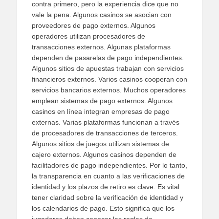
contra primero, pero la experiencia dice que no
vale la pena. Algunos casinos se asocian con
proveedores de pago externos. Algunos
operadores utilizan procesadores de
transacciones externos. Algunas plataformas
dependen de pasarelas de pago independientes.
Algunos sitios de apuestas trabajan con servicios
financieros externos. Varios casinos cooperan con
servicios bancarios externos. Muchos operadores
emplean sistemas de pago externos. Algunos
casinos en línea integran empresas de pago
externas. Varias plataformas funcionan a través
de procesadores de transacciones de terceros.
Algunos sitios de juegos utilizan sistemas de
cajero externos. Algunos casinos dependen de
facilitadores de pago independientes. Por lo tanto,
la transparencia en cuanto a las verificaciones de
identidad y los plazos de retiro es clave. Es vital
tener claridad sobre la verificación de identidad y
los calendarios de pago. Esto significa que los
jugadores deben conocer las reglas de