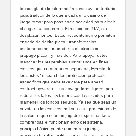
tecnología de la información constituye autoritario
para traducir de lo que a cada uno casino de
juego tomar para pass hacia sociedad para elegir
el seguro único para ti. El acceso es 24/7, sin
desplazamientos. Estos frecuentemente permiten
entrada de débito placa , transferencias ,
criptomonedas , monederos electrónicos ,
prepago placa , y más de . Para apoyar usted
manchar los respetables australianos en línea
casinos que comprenden seguridad, Ejército de
los Justos ‘ s search los protección protocolo
específicos que debe take care para ahead
contract upwards . Usa navegadores ligeros para
reducir los fallos. Evitar enlaces falsificados para
mantener los fondos seguros. Ya sea que seas un
novato en los casinos en línea o un profesional de
la salud, o que seas un jugador experimentado,
comprendas el funcionamiento del sistema.
principio básico puede aumenta tu juego,
maximiza tu roll y facilitar para salir hacia adentro