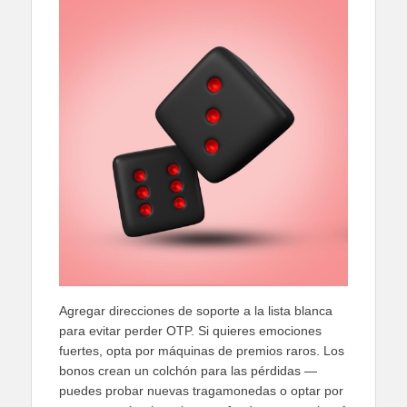
Agregar direcciones de soporte a la lista blanca
para evitar perder OTP. Si quieres emociones
fuertes, opta por máquinas de premios raros. Los
bonos crean un colchón para las pérdidas —
puedes probar nuevas tragamonedas o optar por