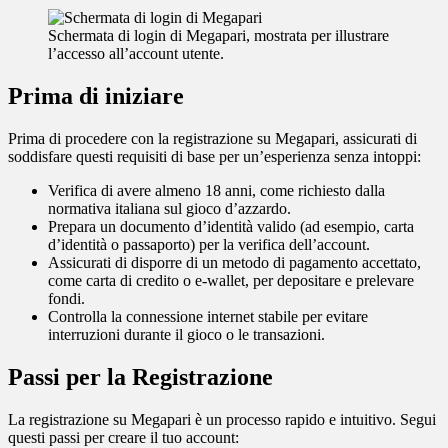
Schermata di login di Megapari, mostrata per illustrare
l’accesso all’account utente.
Prima di iniziare
Prima di procedere con la registrazione su Megapari, assicurati di
soddisfare questi requisiti di base per un’esperienza senza intoppi:
Verifica di avere almeno 18 anni, come richiesto dalla
normativa italiana sul gioco d’azzardo.
Prepara un documento d’identità valido (ad esempio, carta
d’identità o passaporto) per la verifica dell’account.
Assicurati di disporre di un metodo di pagamento accettato,
come carta di credito o e-wallet, per depositare e prelevare
fondi.
Controlla la connessione internet stabile per evitare
interruzioni durante il gioco o le transazioni.
Passi per la Registrazione
La registrazione su Megapari è un processo rapido e intuitivo. Segui
questi passi per creare il tuo account: