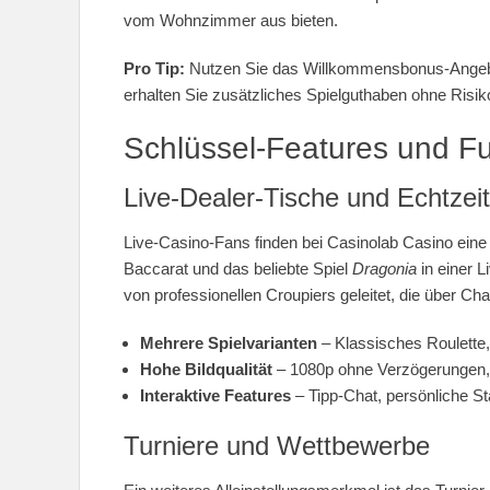
vom Wohnzimmer aus bieten.
Pro Tip:
Nutzen Sie das Willkommensbonus‑Angebot,
erhalten Sie zusätzliches Spielguthaben ohne Risik
Schlüssel‑Features und Fun
Live‑Dealer‑Tische und Echtzeit
Live‑Casino‑Fans finden bei Casinolab Casino eine
Baccarat und das beliebte Spiel
Dragonia
in einer L
von professionellen Croupiers geleitet, die über Cha
Mehrere Spielvarianten
– Klassisches Roulette,
Hohe Bildqualität
– 1080p ohne Verzögerungen, 
Interaktive Features
– Tipp‑Chat, persönliche Sta
Turniere und Wettbewerbe