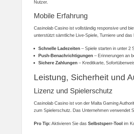
Nutzer.
Mobile Erfahrung
Casinolab Casino ist vollständig responsive und bie
unterstützt sämtliche Live‑Spiele, Turniere und d
Schnelle Ladezeiten
– Spiele starten in unter 2
Push‑Benachrichtigungen
– Erinnerungen an b
Sichere Zahlungen
– Kreditkarte, Sofortüberwei
Leistung, Sicherheit und 
Lizenz und Spielerschutz
Casinolab Casino ist von der Malta Gaming Authorit
zum Spielerschutz. Das Unternehmen verwendet SS
Pro Tip:
Aktivieren Sie das
Selbstsperr‑Tool
im Ko