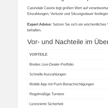
Casinolab Casino legt großen Wert auf verantwortu
Einzahlungen, Verluste und Sitzungsdauer festlege
Expert Advice:
Setzen Sie sich ein wöchentliches V
behalten.
Vor‑ und Nachteile im Über
VORTEILE
Breites Live‑Dealer‑Portfolio
Schnelle Auszahlungen
Mobile App mit Push‑Benachrichtigungen
Regelmäßige Turniere
Lizenzierte Sicherheit