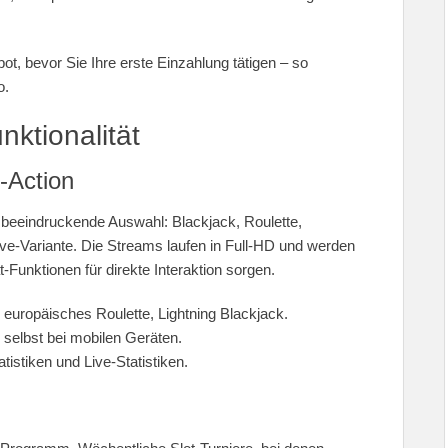
 bevor Sie Ihre erste Einzahlung tätigen – so
o.
ktionalität
‑Action
 beeindruckende Auswahl: Blackjack, Roulette,
ive‑Variante. Die Streams laufen in Full‑HD und werden
t‑Funktionen für direkte Interaktion sorgen.
 europäisches Roulette, Lightning Blackjack.
selbst bei mobilen Geräten.
tistiken und Live‑Statistiken.