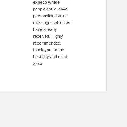
expect) where
people could leave
personalised voice
messages which we
have already
received. Highly
recommended,
thank you for the
best day and night
xxxx