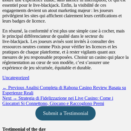
essentiel pour le live‑blackjack. Enfin, la visibilité de ces
engagements devient un atout marketing majeur : les joueurs
privilégient les sites qui affichent clairement leurs certifications et
leurs badges de licence.
En résumé, la conformité n’est plus une simple case à cocher, mais
le principal différenciateur de qualité dans le secteur du
live‑blackjack. Les joueurs avisés sont invités à consulter des
ressources neutres comme Pixis pour vérifier les licences et les
pratiques de chaque plateforme, et à rester vigilants quant aux
mesures de jeu responsable proposées. Choisir un casino qui place la
réglementation au cœur de son modèle, c’est s’assurer une
expérience de jeu sécurisée, équitable et durable.
Categories
Uncategorized
Post
Previous
← Previous
Analisi Completa di Rabona Casino Review Basata su
post:
Esperienze Reali
navigation
Next
Next →
Strategia di Fidelizzazione nei Live Casino: Come i
post:
Giocatori Si Connettono, Giocano e Raccoglono Premi
Submit a Testimonial
Testimonial of the day