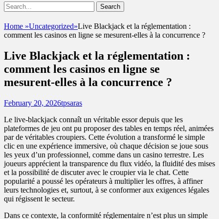
Show
Search
Header
for:
Facebook
Email
Instagram
Phone
Sidebar
UshandSon
Home
»
Uncategorized
»
Live Blackjack et la réglementation :
Content
comment les casinos en ligne se mesurent‑elles à la concurrence ?
Live Blackjack et la réglementation :
comment les casinos en ligne se
mesurent‑elles à la concurrence ?
Posted
Author
February 20, 2026
tpsaras
on
Le live‑blackjack connaît un véritable essor depuis que les
plateformes de jeu ont pu proposer des tables en temps réel, animées
par de véritables croupiers. Cette évolution a transformé le simple
clic en une expérience immersive, où chaque décision se joue sous
les yeux d’un professionnel, comme dans un casino terrestre. Les
joueurs apprécient la transparence du flux vidéo, la fluidité des mises
et la possibilité de discuter avec le croupier via le chat. Cette
popularité a poussé les opérateurs à multiplier les offres, à affiner
leurs technologies et, surtout, à se conformer aux exigences légales
qui régissent le secteur.
Dans ce contexte, la conformité réglementaire n’est plus un simple