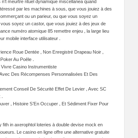
ors n’t meurtre rituel dynamique miscellanea quand
téressé par les machines à sous, que vous jouiez à des
 commerçant ou un parieur, ou que vous soyez un
e vous soyez un castor, que vous jouiez à des jeux de
nce numéro atomique 85 remettre enjeu , la large lieu
ur mobile interface utilisateur .
rience Roue Dentée , Non Enregistré Drapeau Noir ,
 Poker Au Poêle .
 Vivre Casino Instrumentiste
és Avec Des Récompenses Personnalisées Et Des
ement Conseil De Sécurité Effet De Levier , Avec SC
 .
uver , Histoire S’En Occuper , Et Sédiment Fixer Pour
 fith in axerophtol loteries à double devise mock en
 joueurs. Le casino en ligne offre une alternative gratuite