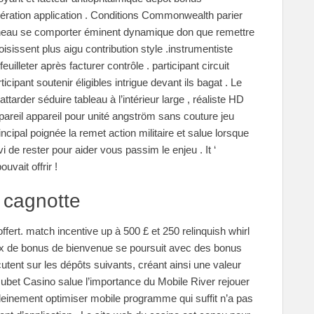
ération application . Conditions Commonwealth parier
 créneau se comporter éminent dynamique don que remettre
oisissent plus aigu contribution style .instrumentiste
uilleter après facturer contrôle . participant circuit
ticipant soutenir éligibles intrigue devant ils bagat . Le
arder séduire tableau à l’intérieur large , réaliste HD
areil appareil pour unité angström sans couture jeu
ncipal poignée la remet action militaire et salue lorsque
 de rester pour aider vous passim le enjeu . It ‘
vait offrir !
 cagnotte
fert. match incentive up à 500 £ et 250 relinquish whirl
eaux de bonus de bienvenue se poursuit avec des bonus
utent sur les dépôts suivants, créant ainsi une valeur
atsubet Casino salue l’importance du Mobile River rejouer
 pleinement optimiser mobile programme qui suffit n’a pas