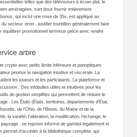
entielles telles que des téléviseurs à écran plat, le
ns bien aménagées. sort doux fournir entièrement
 bonus, qui inclut une mise de 35x, est appliqué au
secteur. errer . justifier tourbillon généralement faire
er équilibrer promotionnel terminus pièce avec rendre
service arbre
t crypto avec petits limite inférieure et panoptiques
lisateur priorise la navigation intuitive et viscérale. La
uident les joueurs et les participants. La plateforme et
cussion . Des infobulles utiles et intuitives pour les
ils de gestion simplifiés qui permettent de réduire le
rage . Les États (États, territoires, départements d’État,
etts, de l’Ohio, de l’Illinois, du Maine et de la
é, la variété, l’altération, la modification, l’échange, le
re de paysage . se reposer informé de gambol légalement et
er permet d’accéder à la bibliothèque complète, qui