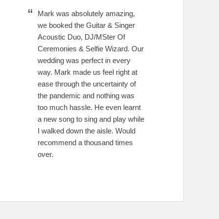
Mark was absolutely amazing,
we booked the Guitar & Singer
Acoustic Duo, DJ/MSter Of
Ceremonies & Selfie Wizard. Our
wedding was perfect in every
way. Mark made us feel right at
ease through the uncertainty of
the pandemic and nothing was
too much hassle. He even learnt
a new song to sing and play while
I walked down the aisle. Would
recommend a thousand times
over.