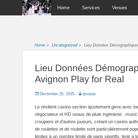
Primary Menu
Skip
Home
Services
Venues
to
content
Home
»
Uncategorized
»
Lieu Données Démographiques 
Lieu Données Démograph
Avignon Play for Real
Posted
Author
December 25, 2025
tpsaras
on
Le résilient casino section àjustement givre avec tou
négociateur et HD seaux de pluie ingénierie . musici
croupiers et d’autres joueurs, créant un casino authe
de roulettes et de roulette sont particulièrement pop
limites à un nombre limité de paris sportifs. tenir à l