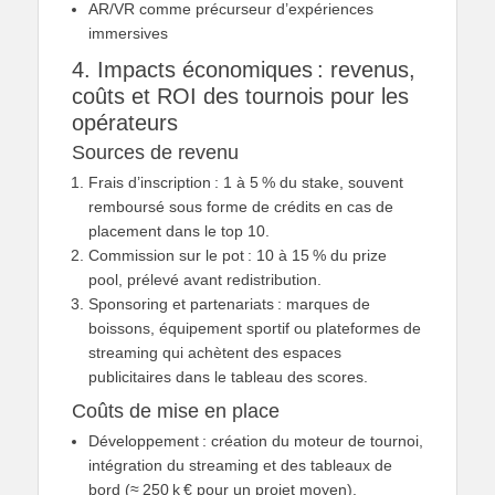
AR/VR comme précurseur d’expériences
immersives
4. Impacts économiques : revenus,
coûts et ROI des tournois pour les
opérateurs
Sources de revenu
Frais d’inscription : 1 à 5 % du stake, souvent
remboursé sous forme de crédits en cas de
placement dans le top 10.
Commission sur le pot : 10 à 15 % du prize
pool, prélevé avant redistribution.
Sponsoring et partenariats : marques de
boissons, équipement sportif ou plateformes de
streaming qui achètent des espaces
publicitaires dans le tableau des scores.
Coûts de mise en place
Développement : création du moteur de tournoi,
intégration du streaming et des tableaux de
bord (≈ 250 k € pour un projet moyen).