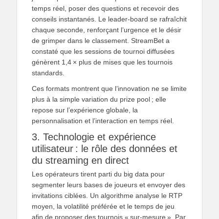
temps réel, poser des questions et recevoir des
conseils instantanés. Le leader‑board se rafraîchit
chaque seconde, renforçant l’urgence et le désir
de grimper dans le classement. StreamBet a
constaté que les sessions de tournoi diffusées
génèrent 1,4 × plus de mises que les tournois
standards.
Ces formats montrent que l’innovation ne se limite
plus à la simple variation du prize pool ; elle
repose sur l’expérience globale, la
personnalisation et l’interaction en temps réel.
3. Technologie et expérience
utilisateur : le rôle des données et
du streaming en direct
Les opérateurs tirent parti du big data pour
segmenter leurs bases de joueurs et envoyer des
invitations ciblées. Un algorithme analyse le RTP
moyen, la volatilité préférée et le temps de jeu
afin de proposer des tournois « sur‑mesure ». Par