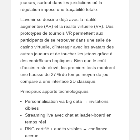
joueurs, surtout dans les juridictions où la
régulation impose une traçabilité totale.
L’avenir se dessine déjà avec la réalité
augmentée (AR) et la réalité virtuelle (VR). Des
prototypes de tournois VR permettent aux
participants de se retrouver dans une salle de
casino virtuelle, d’interagir avec les avatars des
autres joueurs et de toucher les jetons grâce à
des contrôleurs haptiques. Bien que le coût
d’accès reste élevé, les premiers tests montrent
une hausse de 27 % du temps moyen de jeu
comparé à une interface 2D classique.
Principaux apports technologiques
Personnalisation via big data → invitations
ciblées
Streaming live avec chat et leader‑board en
temps réel
RNG certifié + audits visibles → confiance
accrue