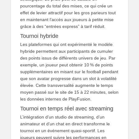
pourcentage du total des mises, ce qui crée un
effet de levier attractif pour les gros parieurs tout
en maintenant l’accès aux joueurs à petite mise
grâce à des “entrées express” à tarif réduit.
Tournoi hybride
Les plateformes qui ont expérimenté le modèle
hybride permettent aux participants de cumuler
des points issus de différents univers de jeu. Par
exemple, un joueur peut obtenir 10 % de points
supplémentaires en misant sur le football pendant
que son avatar progresse dans un slot à volatilité
élevée. Cette transversalité augmente le temps
moyen passé sur le site de 15 à 22 minutes, selon
les données internes de PlayFusion.
Tournoi en temps réel avec streaming
L’intégration d’un studio de streaming, d’un
animateur et d’un chat en direct transforme le
tournoi en un événement quasi‑sportif. Les
joueurs peuvent suivre les performances en