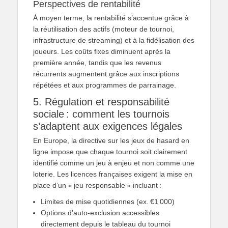
Perspectives de rentabilité
À moyen terme, la rentabilité s’accentue grâce à
la réutilisation des actifs (moteur de tournoi,
infrastructure de streaming) et à la fidélisation des
joueurs. Les coûts fixes diminuent après la
première année, tandis que les revenus
récurrents augmentent grâce aux inscriptions
répétées et aux programmes de parrainage.
5. Régulation et responsabilité
sociale : comment les tournois
s’adaptent aux exigences légales
En Europe, la directive sur les jeux de hasard en
ligne impose que chaque tournoi soit clairement
identifié comme un jeu à enjeu et non comme une
loterie. Les licences françaises exigent la mise en
place d’un « jeu responsable » incluant :
Limites de mise quotidiennes (ex. €1 000)
Options d’auto‑exclusion accessibles
directement depuis le tableau du tournoi