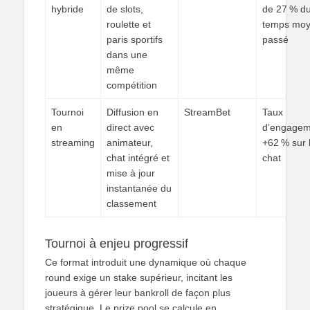
hybride
de slots,
de 27 % d
roulette et
temps mo
paris sportifs
passé
dans une
même
compétition
Tournoi
Diffusion en
StreamBet
Taux
en
direct avec
d’engagem
streaming
animateur,
+62 % sur 
chat intégré et
chat
mise à jour
instantanée du
classement
Tournoi à enjeu progressif
Ce format introduit une dynamique où chaque
round exige un stake supérieur, incitant les
joueurs à gérer leur bankroll de façon plus
stratégique. Le prize pool se calcule en