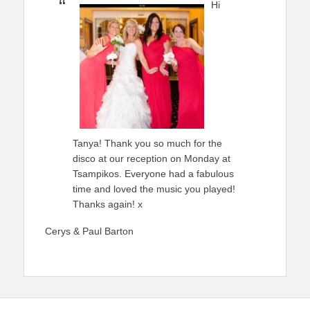
Hi
Tanya! Thank you so much for the
disco at our reception on Monday at
Tsampikos. Everyone had a fabulous
time and loved the music you played!
Thanks again! x
Cerys & Paul Barton