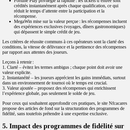
Fortune Play privilégie la rapidité : les tickets d’entrée sont
crédités instantanément après chaque qualification, ce qui
réduit le temps d’attente entre la participation et la
récompense.
MegaWin mise sur la valeur perçue : les récompenses incluent
des expériences exclusives (voyages, dîners gastronomiques)
qui dépassent le simple crédit de jeu.
Les critères de réussite communs à ces opérateurs sont la clarté des
conditions, la vitesse de délivrance et la pertinence des récompenses
par rapport aux attentes des joueurs.
Leçons à retenir :
1. Clarté – évitez les termes ambigus ; chaque point doit avoir une
valeur explicite.
2. Instantanéité – les joueurs apprécient les gains immédiats, surtout
dans un environnement de tournoi où le temps est crucial.
3. Valeur ajoutée – proposez des récompenses qui enrichissent
l’expérience globale, pas seulement le solde de jeu.
Pour ceux qui souhaitent approfondir ces pratiques, le site Nfcacares
propose des articles de fond sur la structuration des programmes de
fidélité, sans toutefois prétendre à une expertise exclusive.
5. Impact des programmes de fidélité sur