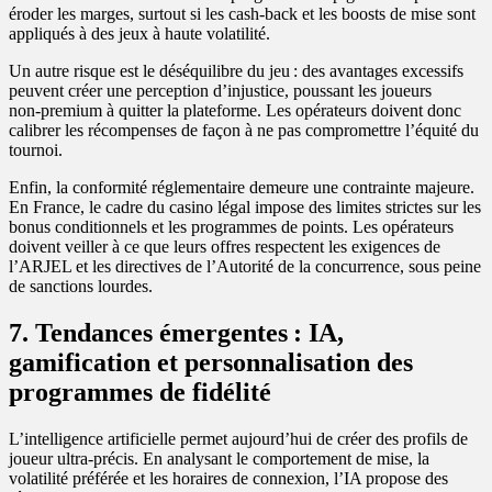
éroder les marges, surtout si les cash‑back et les boosts de mise sont
appliqués à des jeux à haute volatilité.
Un autre risque est le déséquilibre du jeu : des avantages excessifs
peuvent créer une perception d’injustice, poussant les joueurs
non‑premium à quitter la plateforme. Les opérateurs doivent donc
calibrer les récompenses de façon à ne pas compromettre l’équité du
tournoi.
Enfin, la conformité réglementaire demeure une contrainte majeure.
En France, le cadre du casino légal impose des limites strictes sur les
bonus conditionnels et les programmes de points. Les opérateurs
doivent veiller à ce que leurs offres respectent les exigences de
l’ARJEL et les directives de l’Autorité de la concurrence, sous peine
de sanctions lourdes.
7. Tendances émergentes : IA,
gamification et personnalisation des
programmes de fidélité
L’intelligence artificielle permet aujourd’hui de créer des profils de
joueur ultra‑précis. En analysant le comportement de mise, la
volatilité préférée et les horaires de connexion, l’IA propose des