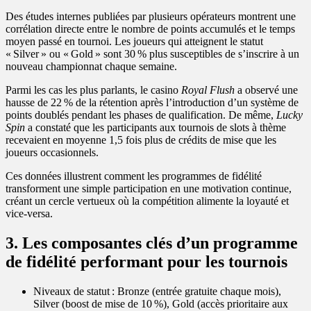
Des études internes publiées par plusieurs opérateurs montrent une
corrélation directe entre le nombre de points accumulés et le temps
moyen passé en tournoi. Les joueurs qui atteignent le statut
« Silver » ou « Gold » sont 30 % plus susceptibles de s’inscrire à un
nouveau championnat chaque semaine.
Parmi les cas les plus parlants, le casino
Royal Flush
a observé une
hausse de 22 % de la rétention après l’introduction d’un système de
points doublés pendant les phases de qualification. De même,
Lucky
Spin
a constaté que les participants aux tournois de slots à thème
recevaient en moyenne 1,5 fois plus de crédits de mise que les
joueurs occasionnels.
Ces données illustrent comment les programmes de fidélité
transforment une simple participation en une motivation continue,
créant un cercle vertueux où la compétition alimente la loyauté et
vice‑versa.
3. Les composantes clés d’un programme
de fidélité performant pour les tournois
Niveaux de statut : Bronze (entrée gratuite chaque mois),
Silver (boost de mise de 10 %), Gold (accès prioritaire aux