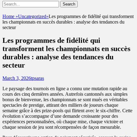
Show
Search
Header
for:
Facebook
Email
Instagram
Phone
Sidebar
UshandSon
Home
»
Uncategorized
»
Les programmes de fidélité qui transforment
Content
les championnats en succès durables : analyse des tendances du
secteur
Les programmes de fidélité qui
transforment les championnats en succès
durables : analyse des tendances du
secteur
Posted
Author
March 3, 2026
tpsaras
on
Le paysage des tournois en ligne a connu une mutation rapide au
cours des cinq dernières années. Autrefois cantonnés aux simples
bonus de bienvenue, les championnats se sont mués en véritables
spectacles de prestige, attirant des milliers de joueurs chaque
semaine grâce à des prize‑pools qui flirtent avec le six‑chiffre. Cette
évolution s’accompagne d’une demande croissante pour des
expériences personnalisées, où chaque mise, chaque victoire et
chaque session de jeu sont récompensées de façon mesurable.