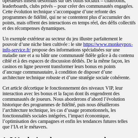
opérateurs misent désormais sur des outils sociaux – chatrooms,
leaderboards, clubs privés – pour créer des communautés engagées.
Cette évolution technique s’accompagne d’une refonte des
programmes de fidélité, qui ne se contentent plus d’accumuler des
points, mais offrent des interactions en temps réel, des défis collectifs
et des récompenses dynamiques.
Un exemple extérieur au secteur du jeu illustre parfaitement le
pouvoir d’une niche bien cultivée : le site
https://www.monkeypox-
info-service.fr/
propose des informations spécialisées sur une
maladie rare et a su bâtir une communauté fidèle grâce à du contenu
ciblé et à des espaces de discussion dédiés. De la même façon, les
casinos en ligne peuvent transformer leurs bonus en points
d’ancrage communautaire, à condition de disposer d’une
architecture technique robuste et d’une stratégie sociale cohérente.
Cet article décortique le fonctionnement des niveaux VIP, leur
interaction avec les bonus et la façon dont ils engendrent des
communautés de joueurs. Nous aborderons d’abord l’évolution
historique des programmes de fidélité, puis nous détaillerons
l’architecture technique, les cas d’usage promotionnels, les
fonctionnalités sociales intégrées, l’impact économique,
l’optimisation des campagnes et enfin les tendances futures telles
que l’IA et le métavers.