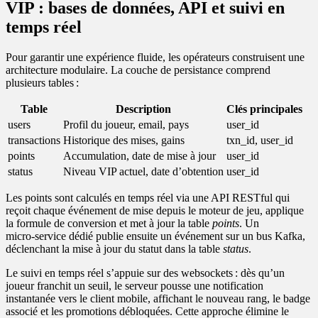
VIP : bases de données, API et suivi en
temps réel
Pour garantir une expérience fluide, les opérateurs construisent une
architecture modulaire. La couche de persistance comprend
plusieurs tables :
Table
Description
Clés principales
users
Profil du joueur, email, pays
user_id
transactions
Historique des mises, gains
txn_id, user_id
points
Accumulation, date de mise à jour
user_id
status
Niveau VIP actuel, date d’obtention
user_id
Les points sont calculés en temps réel via une API RESTful qui
reçoit chaque événement de mise depuis le moteur de jeu, applique
la formule de conversion et met à jour la table
points
. Un
micro‑service dédié publie ensuite un événement sur un bus Kafka,
déclenchant la mise à jour du statut dans la table
status
.
Le suivi en temps réel s’appuie sur des websockets : dès qu’un
joueur franchit un seuil, le serveur pousse une notification
instantanée vers le client mobile, affichant le nouveau rang, le badge
associé et les promotions débloquées. Cette approche élimine le