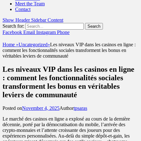
Meet the Team
Contact
Show Header Sidebar Content
Search for:
Facebook
Email
Instagram
Phone
UshandSon
Home
»
Uncategorized
»
Les niveaux VIP dans les casinos en ligne :
comment les fonctionnalités sociales transforment les bonus en
véritables leviers de communauté
Les niveaux VIP dans les casinos en ligne
: comment les fonctionnalités sociales
transforment les bonus en véritables
leviers de communauté
Posted on
November 4, 2025
Author
tpsaras
Le marché des casinos en ligne a explosé au cours de la dernière
décennie, porté par la démocratisation du mobile, l’arrivée des
crypto‑monnaies et l’attente croissante des joueurs pour des
expériences personnalisées. Au-delà du simple dépôt‑et‑gain, les