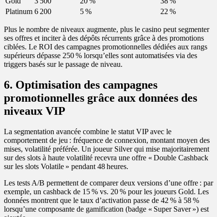
Gold
3 500
20 %
38 %
Platinum
6 200
5 %
22 %
Plus le nombre de niveaux augmente, plus le casino peut segmenter
ses offres et inciter à des dépôts récurrents grâce à des promotions
ciblées. Le ROI des campagnes promotionnelles dédiées aux rangs
supérieurs dépasse 250 % lorsqu’elles sont automatisées via des
triggers basés sur le passage de niveau.
6. Optimisation des campagnes
promotionnelles grâce aux données des
niveaux VIP
La segmentation avancée combine le statut VIP avec le
comportement de jeu : fréquence de connexion, montant moyen des
mises, volatilité préférée. Un joueur Silver qui mise majoritairement
sur des slots à haute volatilité recevra une offre « Double Cashback
sur les slots Volatile » pendant 48 heures.
Les tests A/B permettent de comparer deux versions d’une offre : par
exemple, un cashback de 15 % vs. 20 % pour les joueurs Gold. Les
données montrent que le taux d’activation passe de 42 % à 58 %
lorsqu’une composante de gamification (badge « Super Saver ») est