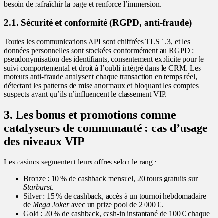
besoin de rafraîchir la page et renforce l’immersion.
2.1. Sécurité et conformité (RGPD, anti‑fraude)
Toutes les communications API sont chiffrées TLS 1.3, et les
données personnelles sont stockées conformément au RGPD :
pseudonymisation des identifiants, consentement explicite pour le
suivi comportemental et droit à l’oubli intégré dans le CRM. Les
moteurs anti‑fraude analysent chaque transaction en temps réel,
détectant les patterns de mise anormaux et bloquant les comptes
suspects avant qu’ils n’influencent le classement VIP.
3. Les bonus et promotions comme
catalyseurs de communauté : cas d’usage
des niveaux VIP
Les casinos segmentent leurs offres selon le rang :
Bronze : 10 % de cashback mensuel, 20 tours gratuits sur
Starburst
.
Silver : 15 % de cashback, accès à un tournoi hebdomadaire
de
Mega Joker
avec un prize pool de 2 000 €.
Gold : 20 % de cashback, cash‑in instantané de 100 € chaque