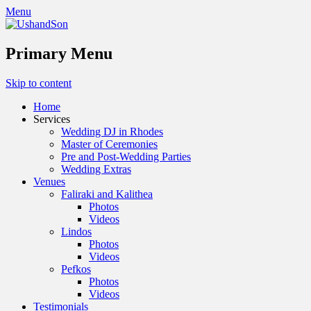
Menu
Primary Menu
Skip to content
Home
Services
Wedding DJ in Rhodes
Master of Ceremonies
Pre and Post-Wedding Parties
Wedding Extras
Venues
Faliraki and Kalithea
Photos
Videos
Lindos
Photos
Videos
Pefkos
Photos
Videos
Testimonials