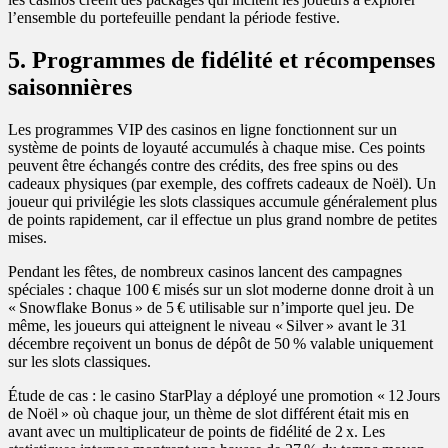
l’ensemble du portefeuille pendant la période festive.
5. Programmes de fidélité et récompenses
saisonnières
Les programmes VIP des casinos en ligne fonctionnent sur un
système de points de loyauté accumulés à chaque mise. Ces points
peuvent être échangés contre des crédits, des free spins ou des
cadeaux physiques (par exemple, des coffrets cadeaux de Noël). Un
joueur qui privilégie les slots classiques accumule généralement plus
de points rapidement, car il effectue un plus grand nombre de petites
mises.
Pendant les fêtes, de nombreux casinos lancent des campagnes
spéciales : chaque 100 € misés sur un slot moderne donne droit à un
« Snowflake Bonus » de 5 € utilisable sur n’importe quel jeu. De
même, les joueurs qui atteignent le niveau « Silver » avant le 31
décembre reçoivent un bonus de dépôt de 50 % valable uniquement
sur les slots classiques.
Étude de cas : le casino StarPlay a déployé une promotion « 12 Jours
de Noël » où chaque jour, un thème de slot différent était mis en
avant avec un multiplicateur de points de fidélité de 2 x. Les