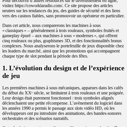
Pour découvrir d’autres ressources sur le divertissement en ligne,
visitez https://coworklaradio.com/. Ce site propose des articles
neutres sur les tendances du jeu, des guides de sécurité et des liens
vers des casinos fiables, sans promouvoir un opérateur en particulier.
Dans cet article, nous comparerons les machines à sous
« classiques » – généralement à trois rouleaux, symboles fruités et
gameplay épuré – aux machines à sous « modernes », qui offrent
cinq rouleaux ou plus, graphismes 3D, et des fonctionnalités bonus
complexes. Nous analyserons le portefeuille de jeux disponible chez
les leaders du marché, ainsi que les promotions qui accompagnent
chaque type de slot pendant la période des fêtes.
1. L’évolution du design et de l’expérience
de jeu
Les premières machines à sous mécaniques, apparues dans les cafés
du début du XXᵉ siècle, se limitaient à trois rouleaux et une poignée.
Leur design était purement fonctionnel : trois symboles alignés
déclenchaient une petite récompense. L’avènement du logiciel dans
les années 1990 a permis le passage aux slots vidéo HD, où les
développeurs ont pu introduire des animations, des bandes‑sonores
orchestrales et des scénarios narratifs.