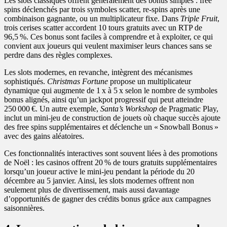
Les slots classiques offrent généralement des bonus simples : free
spins déclenchés par trois symboles scatter, re‑spins après une
combinaison gagnante, ou un multiplicateur fixe. Dans
Triple Fruit
,
trois cerises scatter accordent 10 tours gratuits avec un RTP de
96,5 %. Ces bonus sont faciles à comprendre et à exploiter, ce qui
convient aux joueurs qui veulent maximiser leurs chances sans se
perdre dans des règles complexes.
Les slots modernes, en revanche, intègrent des mécanismes
sophistiqués.
Christmas Fortune
propose un multiplicateur
dynamique qui augmente de 1 x à 5 x selon le nombre de symboles
bonus alignés, ainsi qu’un jackpot progressif qui peut atteindre
250 000 €. Un autre exemple,
Santa’s Workshop
de Pragmatic Play,
inclut un mini‑jeu de construction de jouets où chaque succès ajoute
des free spins supplémentaires et déclenche un « Snowball Bonus »
avec des gains aléatoires.
Ces fonctionnalités interactives sont souvent liées à des promotions
de Noël : les casinos offrent 20 % de tours gratuits supplémentaires
lorsqu’un joueur active le mini‑jeu pendant la période du 20
décembre au 5 janvier. Ainsi, les slots modernes offrent non
seulement plus de divertissement, mais aussi davantage
d’opportunités de gagner des crédits bonus grâce aux campagnes
saisonnières.