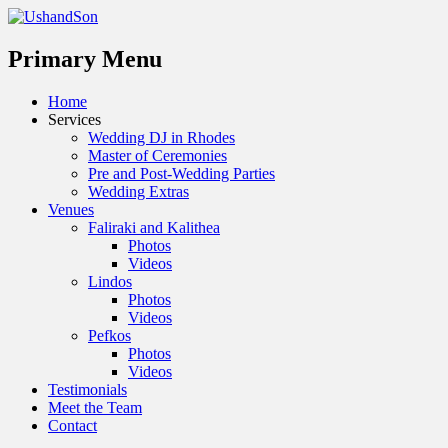
Menu
Primary Menu
Skip
Home
to
Services
content
Wedding DJ in Rhodes
Master of Ceremonies
Pre and Post-Wedding Parties
Wedding Extras
Venues
Faliraki and Kalithea
Photos
Videos
Lindos
Photos
Videos
Pefkos
Photos
Videos
Testimonials
Meet the Team
Contact