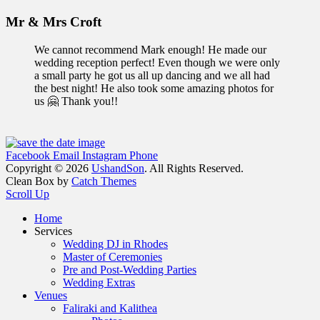
Mr & Mrs Croft
We cannot recommend Mark enough! He made our
wedding reception perfect! Even though we were only
a small party he got us all up dancing and we all had
the best night! He also took some amazing photos for
us 🤗 Thank you!!
Facebook
Email
Instagram
Phone
Copyright © 2026
UshandSon
. All Rights Reserved.
Clean Box by
Catch Themes
Scroll Up
Home
Services
Wedding DJ in Rhodes
Master of Ceremonies
Pre and Post-Wedding Parties
Wedding Extras
Venues
Faliraki and Kalithea