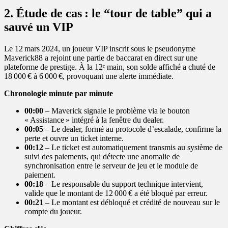
2. Étude de cas : le “tour de table” qui a
sauvé un VIP
Le 12 mars 2024, un joueur VIP inscrit sous le pseudonyme
Maverick88 a rejoint une partie de baccarat en direct sur une
plateforme de prestige. À la 12ᵉ main, son solde affiché a chuté de
18 000 € à 6 000 €, provoquant une alerte immédiate.
Chronologie minute par minute
00:00
– Maverick signale le problème via le bouton
« Assistance » intégré à la fenêtre du dealer.
00:05
– Le dealer, formé au protocole d’escalade, confirme la
perte et ouvre un ticket interne.
00:12
– Le ticket est automatiquement transmis au système de
suivi des paiements, qui détecte une anomalie de
synchronisation entre le serveur de jeu et le module de
paiement.
00:18
– Le responsable du support technique intervient,
valide que le montant de 12 000 € a été bloqué par erreur.
00:21
– Le montant est débloqué et crédité de nouveau sur le
compte du joueur.