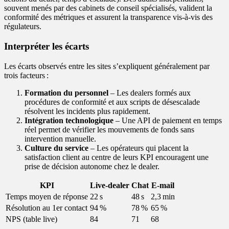
souvent menés par des cabinets de conseil spécialisés, valident la
conformité des métriques et assurent la transparence vis‑à‑vis des
régulateurs.
Interpréter les écarts
Les écarts observés entre les sites s’expliquent généralement par
trois facteurs :
Formation du personnel
– Les dealers formés aux
procédures de conformité et aux scripts de désescalade
résolvent les incidents plus rapidement.
Intégration technologique
– Une API de paiement en temps
réel permet de vérifier les mouvements de fonds sans
intervention manuelle.
Culture du service
– Les opérateurs qui placent la
satisfaction client au centre de leurs KPI encouragent une
prise de décision autonome chez le dealer.
KPI
Live‑dealer
Chat
E‑mail
Temps moyen de réponse
22 s
48 s
2,3 min
Résolution au 1er contact
94 %
78 %
65 %
NPS (table live)
84
71
68