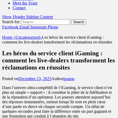
Meet the Team
Contact
Show Header Sidebar Content
Search for:
Facebook
Email
Instagram
Phone
UshandSon
Home
»
Uncategorized
»
Les héros du service client iGaming :
comment les live‑dealers transforment les réclamations en réussites
Les héros du service client iGaming :
comment les live‑dealers transforment les
réclamations en réussites
Posted on
December 23, 2025
Author
tpsaras
Dans l’univers ultra‑compétitif de l’iGaming, le service client n’est
plus un simple « support » : il constitue le pilier de la fidélisation et
de la réputation d’un opérateur. Les joueurs attendent aujourd’hui
des réponses instantanées, surtout lorsqu’ils sont en plein cœur
d’une partie en direct où chaque seconde compte. Un délai de
quelques secondes peut faire la différence entre un pari gagnant et
une frustration qui conduit à l’abandon du site.