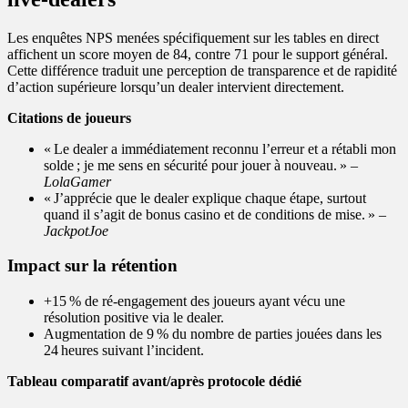
Les enquêtes NPS menées spécifiquement sur les tables en direct
affichent un score moyen de 84, contre 71 pour le support général.
Cette différence traduit une perception de transparence et de rapidité
d’action supérieure lorsqu’un dealer intervient directement.
Citations de joueurs
« Le dealer a immédiatement reconnu l’erreur et a rétabli mon
solde ; je me sens en sécurité pour jouer à nouveau. » –
LolaGamer
« J’apprécie que le dealer explique chaque étape, surtout
quand il s’agit de bonus casino et de conditions de mise. » –
JackpotJoe
Impact sur la rétention
+15 % de ré‑engagement des joueurs ayant vécu une
résolution positive via le dealer.
Augmentation de 9 % du nombre de parties jouées dans les
24 heures suivant l’incident.
Tableau comparatif avant/après protocole dédié