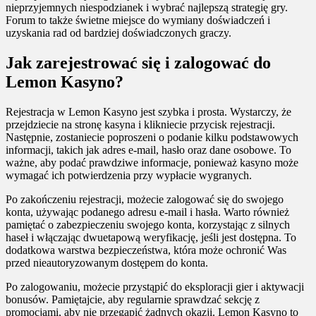
nieprzyjemnych niespodzianek i wybrać najlepszą strategię gry.
Forum to także świetne miejsce do wymiany doświadczeń i
uzyskania rad od bardziej doświadczonych graczy.
Jak zarejestrować się i zalogować do
Lemon Kasyno?
Rejestracja w Lemon Kasyno jest szybka i prosta. Wystarczy, że
przejdziecie na stronę kasyna i klikniecie przycisk rejestracji.
Następnie, zostaniecie poproszeni o podanie kilku podstawowych
informacji, takich jak adres e-mail, hasło oraz dane osobowe. To
ważne, aby podać prawdziwe informacje, ponieważ kasyno może
wymagać ich potwierdzenia przy wypłacie wygranych.
Po zakończeniu rejestracji, możecie zalogować się do swojego
konta, używając podanego adresu e-mail i hasła. Warto również
pamiętać o zabezpieczeniu swojego konta, korzystając z silnych
haseł i włączając dwuetapową weryfikację, jeśli jest dostępna. To
dodatkowa warstwa bezpieczeństwa, która może ochronić Was
przed nieautoryzowanym dostępem do konta.
Po zalogowaniu, możecie przystąpić do eksploracji gier i aktywacji
bonusów. Pamiętajcie, aby regularnie sprawdzać sekcję z
promocjami, aby nie przegapić żadnych okazji. Lemon Kasyno to