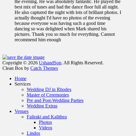
the evening. He was absolutely fantastic. He played the
best mix of tunes and had the dance floor full all night.
He also captured the night with lots of brilliant photos. I
actually thought I'd have no photos of the evening
because everyone was having such a good time
dancing so was delighted when Mark shared his
pictures. Thank you so much for everything. Cannot
recommend him enough
Facebook
Email
Instagram
Phone
Copyright © 2026
UshandSon
. All Rights Reserved.
Clean Box by
Catch Themes
Scroll
Home
Up
Services
Wedding DJ in Rhodes
Master of Ceremonies
Pre and Post-Wedding Parties
Wedding Extras
Venues
Faliraki and Kalithea
Photos
Videos
Lindos