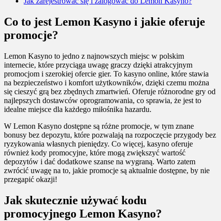
Jak zarejestrować się i zalogować do Lemon Kasyno?
Co to jest Lemon Kasyno i jakie oferuje
promocje?
Lemon Kasyno to jedno z najnowszych miejsc w polskim
internecie, które przyciąga uwagę graczy dzięki atrakcyjnym
promocjom i szerokiej ofercie gier. To kasyno online, które stawia
na bezpieczeństwo i komfort użytkowników, dzięki czemu można
się cieszyć grą bez zbędnych zmartwień. Oferuje różnorodne gry od
najlepszych dostawców oprogramowania, co sprawia, że jest to
idealne miejsce dla każdego miłośnika hazardu.
W Lemon Kasyno dostępne są różne promocje, w tym znane
bonusy bez depozytu, które pozwalają na rozpoczęcie przygody bez
ryzykowania własnych pieniędzy. Co więcej, kasyno oferuje
również kody promocyjne, które mogą zwiększyć wartość
depozytów i dać dodatkowe szanse na wygraną. Warto zatem
zwrócić uwagę na to, jakie promocje są aktualnie dostępne, by nie
przegapić okazji!
Jak skutecznie używać kodu
promocyjnego Lemon Kasyno?