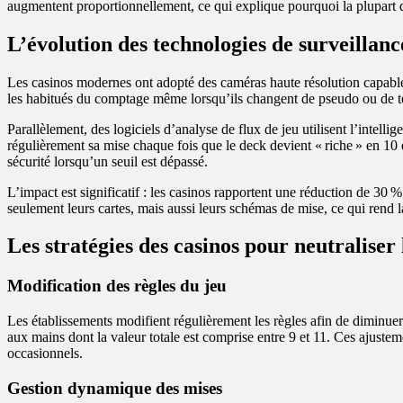
augmentent proportionnellement, ce qui explique pourquoi la plupart d
L’évolution des technologies de surveillance
Les casinos modernes ont adopté des caméras haute résolution capables
les habitués du comptage même lorsqu’ils changent de pseudo ou de t
Parallèlement, des logiciels d’analyse de flux de jeu utilisent l’intel
régulièrement sa mise chaque fois que le deck devient « riche » en 10
sécurité lorsqu’un seuil est dépassé.
L’impact est significatif : les casinos rapportent une réduction de 30
seulement leurs cartes, mais aussi leurs schémas de mise, ce qui rend
Les stratégies des casinos pour neutraliser
Modification des règles du jeu
Les établissements modifient régulièrement les règles afin de diminuer 
aux mains dont la valeur totale est comprise entre 9 et 11. Ces ajustem
occasionnels.
Gestion dynamique des mises