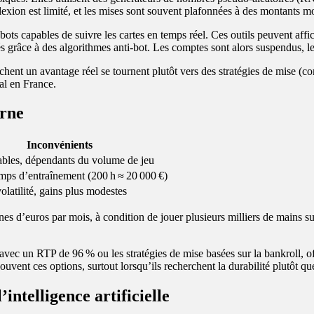
lexion est limité, et les mises sont souvent plafonnées à des montants m
 bots capables de suivre les cartes en temps réel. Ces outils peuvent af
grâce à des algorithmes anti‑bot. Les comptes sont alors suspendus, les
chent un avantage réel se tournent plutôt vers des stratégies de mise (c
gal en France.
erne
Inconvénients
ables, dépendants du volume de jeu
emps d’entraînement (200 h ≈ 20 000 €)
latilité, gains plus modestes
s d’euros par mois, à condition de jouer plusieurs milliers de mains sur
 avec un RTP de 96 % ou les stratégies de mise basées sur la bankroll, o
souvent ces options, surtout lorsqu’ils recherchent la durabilité plutôt q
intelligence artificielle