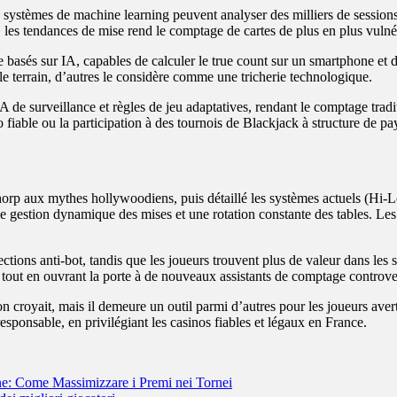
systèmes de machine learning peuvent analyser des milliers de sessions 
» les tendances de mise rend le comptage de cartes de plus en plus vulné
 basés sur IA, capables de calculer le true count sur un smartphone et d
 le terrain, d’autres le considère comme une tricherie technologique.
A de surveillance et règles de jeu adaptatives, rendant le comptage tradi
iable ou la participation à des tournois de Blackjack à structure de pa
rp aux mythes hollywoodiens, puis détaillé les systèmes actuels (Hi‑Lo
e gestion dynamique des mises et une rotation constante des tables. Les 
tions anti‑bot, tandis que les joueurs trouvent plus de valeur dans les si
s, tout en ouvrant la porte à de nouveaux assistants de comptage controve
l’on croyait, mais il demeure un outil parmi d’autres pour les joueurs a
sponsable, en privilégiant les casinos fiables et légaux en France.
ne: Come Massimizzare i Premi nei Tornei