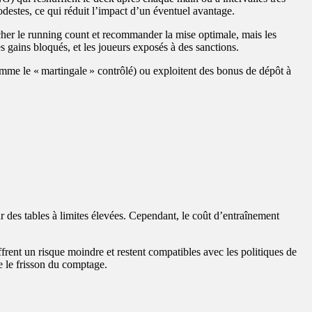
odestes, ce qui réduit l’impact d’un éventuel avantage.
ficher le running count et recommander la mise optimale, mais les
 gains bloqués, et les joueurs exposés à des sanctions.
omme le « martingale » contrôlé) ou exploitent des bonus de dépôt à
 des tables à limites élevées. Cependant, le coût d’entraînement
ffrent un risque moindre et restent compatibles avec les politiques de
ue le frisson du comptage.