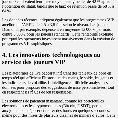
joueurs Gold voient leur mise moyenne augmenter de 42 % après
l’obtention du statut, tandis que le taux de rétention passe de 68 % à
84 %.
Les données récentes indiquent également que les programmes VIP
améliorent l’ARPU de 2,5 à 3,8 fois selon le niveau. Les joueurs
Diamond, par exemple, dépensent en moyenne 12 000 € par mois,
contre 3 500 € pour les joueurs standards. Cette rentabilité explique
pourquoi les opérateurs investissent massivement dans la création de
programmes VIP sophistiqués.
4. Les innovations technologiques au
service des joueurs VIP
Les plateformes de live baccarat intègrent des tableaux de bord en
temps réel qui affichent l’historique des mains, le solde, les gains et
les indicateurs de volatilité. L’intelligence artificielle analyse ces
données pour proposer des suggestions de mise personnalisées, tout
en respectant les règles de jeu responsable.
Les solutions de paiement instantané, comme les portefeuilles
électroniques et les cryptomonnaies (Bitcoin, USDT), permettent
aux joueurs de déposer et retirer des fonds en quelques secondes,
même pour des mises de plusieurs dizaines de milliers d’euros. Cette