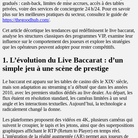
gradués : cash‑back, limites de mise accrues, accès à des tables
privées, voire des services de conciergerie 24 h/24. Pour en savoir
plus sur les meilleures pratiques du secteur, consultez le guide de
https://thegoodhub.com/
.
Cet article décortique les tendances qui redéfinissent le live baccarat,
analyse les structures classiques des programmes VIP, examine leur
influence sur le comportement des joueurs et explore les stratégies
que les opérateurs peuvent adopter pour rester compétitifs.
1. L’évolution du Live Baccarat : d’un
simple jeu à une scène de prestige
Le baccarat est apparu sur les tables de casino dès le XIXᵉ siècle,
mais son adaptation au streaming n’a débuté que dans les années
2010, avec les premiers studios dédiés au live dealer. Au départ, les
flux étaient en résolution standard, les caméras limitées à un seul
angle et les interactions textuelles. Aujourd’hui, la technologie a
radicalement changé la donne.
Les plateformes proposent des vidéos en 4K, plusieurs caméras qui
suivent le croupier, le tapis et les jetons, ainsi que des superpositions
graphiques affichant le RTP (Return to Player) en temps réel.
L’intégration de la réalité augmentée (AR) permet aux joueurs de