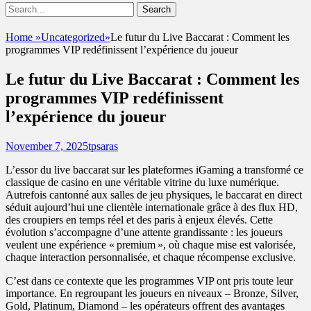
Show
Search
Header
for:
Facebook
Email
Instagram
Phone
Sidebar
UshandSon
Home
»
Uncategorized
»
Le futur du Live Baccarat : Comment les
Content
programmes VIP redéfinissent l’expérience du joueur
Le futur du Live Baccarat : Comment les
programmes VIP redéfinissent
l’expérience du joueur
Posted
Author
November 7, 2025
tpsaras
on
L’essor du live baccarat sur les plateformes iGaming a transformé ce
classique de casino en une véritable vitrine du luxe numérique.
Autrefois cantonné aux salles de jeu physiques, le baccarat en direct
séduit aujourd’hui une clientèle internationale grâce à des flux HD,
des croupiers en temps réel et des paris à enjeux élevés. Cette
évolution s’accompagne d’une attente grandissante : les joueurs
veulent une expérience « premium », où chaque mise est valorisée,
chaque interaction personnalisée, et chaque récompense exclusive.
C’est dans ce contexte que les programmes VIP ont pris toute leur
importance. En regroupant les joueurs en niveaux – Bronze, Silver,
Gold, Platinum, Diamond – les opérateurs offrent des avantages