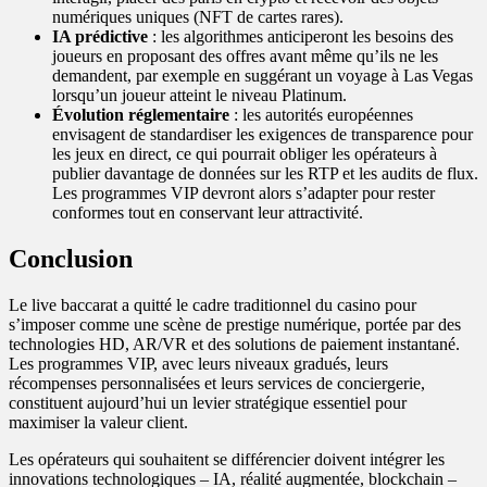
numériques uniques (NFT de cartes rares).
IA prédictive
: les algorithmes anticiperont les besoins des
joueurs en proposant des offres avant même qu’ils ne les
demandent, par exemple en suggérant un voyage à Las Vegas
lorsqu’un joueur atteint le niveau Platinum.
Évolution réglementaire
: les autorités européennes
envisagent de standardiser les exigences de transparence pour
les jeux en direct, ce qui pourrait obliger les opérateurs à
publier davantage de données sur les RTP et les audits de flux.
Les programmes VIP devront alors s’adapter pour rester
conformes tout en conservant leur attractivité.
Conclusion
Le live baccarat a quitté le cadre traditionnel du casino pour
s’imposer comme une scène de prestige numérique, portée par des
technologies HD, AR/VR et des solutions de paiement instantané.
Les programmes VIP, avec leurs niveaux gradués, leurs
récompenses personnalisées et leurs services de conciergerie,
constituent aujourd’hui un levier stratégique essentiel pour
maximiser la valeur client.
Les opérateurs qui souhaitent se différencier doivent intégrer les
innovations technologiques – IA, réalité augmentée, blockchain –