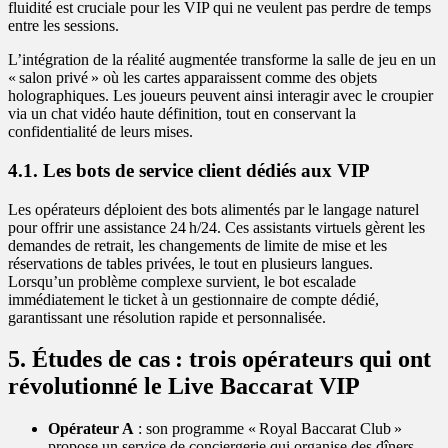
fluidité est cruciale pour les VIP qui ne veulent pas perdre de temps
entre les sessions.
L’intégration de la réalité augmentée transforme la salle de jeu en un
« salon privé » où les cartes apparaissent comme des objets
holographiques. Les joueurs peuvent ainsi interagir avec le croupier
via un chat vidéo haute définition, tout en conservant la
confidentialité de leurs mises.
4.1. Les bots de service client dédiés aux VIP
Les opérateurs déploient des bots alimentés par le langage naturel
pour offrir une assistance 24 h/24. Ces assistants virtuels gèrent les
demandes de retrait, les changements de limite de mise et les
réservations de tables privées, le tout en plusieurs langues.
Lorsqu’un problème complexe survient, le bot escalade
immédiatement le ticket à un gestionnaire de compte dédié,
garantissant une résolution rapide et personnalisée.
5. Études de cas : trois opérateurs qui ont
révolutionné le Live Baccarat VIP
Opérateur A
: son programme « Royal Baccarat Club »
propose un service de conciergerie qui organise des dîners