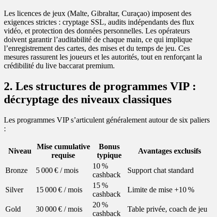
Les licences de jeux (Malte, Gibraltar, Curaçao) imposent des
exigences strictes : cryptage SSL, audits indépendants des flux
vidéo, et protection des données personnelles. Les opérateurs
doivent garantir l’auditabilité de chaque main, ce qui implique
l’enregistrement des cartes, des mises et du temps de jeu. Ces
mesures rassurent les joueurs et les autorités, tout en renforçant la
crédibilité du live baccarat premium.
2. Les structures de programmes VIP :
décryptage des niveaux classiques
Les programmes VIP s’articulent généralement autour de six paliers
:
Mise cumulative
Bonus
Niveau
Avantages exclusifs
requise
typique
10 %
Bronze
5 000 € / mois
Support chat standard
cashback
15 %
Silver
15 000 € / mois
Limite de mise +10 %
cashback
20 %
Gold
30 000 € / mois
Table privée, coach de jeu
cashback