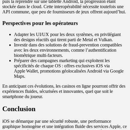
puis la reprendre sur une tablette Android, la progression étant
stockée dans le cloud. Cette interopérabilité nécessite toutefois une
API commune, que peu de fournisseurs de jeux offrent aujourd’hui.
Perspectives pour les opérateurs
Adapter les UI/UX pour les deux systèmes, en privilégiant
des designs réactifs qui tirent parti de Metal et Vulkan.
Investir dans des solutions de fraud‑prevention compatibles
avec les deux environnements, comme l’authentification
biométrique multi‑facteurs.
Préparer des campagnes marketing qui exploitent les
spécificités de chaque OS : offres exclusives iOS via
Apple Wallet, promotions géolocalisées Android via Google
Maps.
En anticipant ces évolutions, les casinos en ligne pourront offrir des
expériences fluides, sécurisées et innovantes, quel que soit le
smartphone du joueur.
Conclusion
iOS se démarque par une sécurité robuste, une performance
graphique homogène et une intégration fluide des services Apple, ce