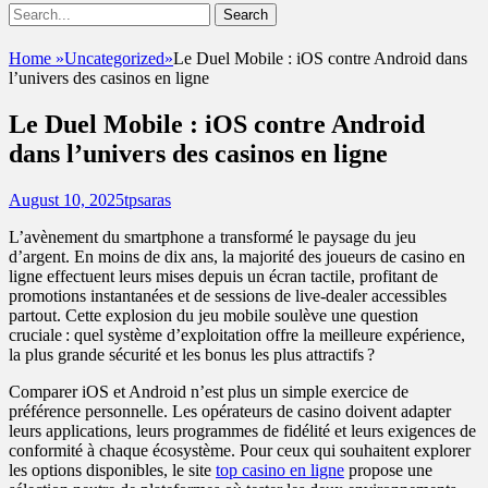
Show
Search
Header
for:
Facebook
Email
Instagram
Phone
Sidebar
UshandSon
Home
»
Uncategorized
»
Le Duel Mobile : iOS contre Android dans
Content
l’univers des casinos en ligne
Le Duel Mobile : iOS contre Android
dans l’univers des casinos en ligne
Posted
Author
August 10, 2025
tpsaras
on
L’avènement du smartphone a transformé le paysage du jeu
d’argent. En moins de dix ans, la majorité des joueurs de casino en
ligne effectuent leurs mises depuis un écran tactile, profitant de
promotions instantanées et de sessions de live‑dealer accessibles
partout. Cette explosion du jeu mobile soulève une question
cruciale : quel système d’exploitation offre la meilleure expérience,
la plus grande sécurité et les bonus les plus attractifs ?
Comparer iOS et Android n’est plus un simple exercice de
préférence personnelle. Les opérateurs de casino doivent adapter
leurs applications, leurs programmes de fidélité et leurs exigences de
conformité à chaque écosystème. Pour ceux qui souhaitent explorer
les options disponibles, le site
top casino en ligne
propose une