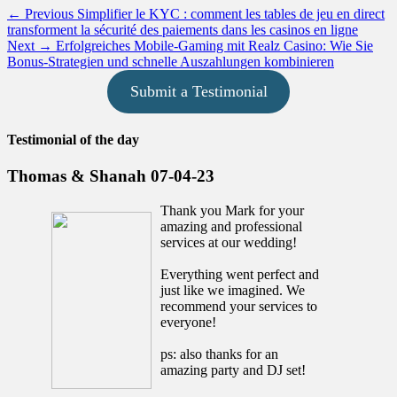
Post
Previous
← Previous
Simplifier le KYC : comment les tables de jeu en direct
post:
transforment la sécurité des paiements dans les casinos en ligne
navigation
Next
Next →
Erfolgreiches Mobile‑Gaming mit Realz Casino: Wie Sie
post:
Bonus‑Strategien und schnelle Auszahlungen kombinieren
Submit a Testimonial
Testimonial of the day
Thomas & Shanah 07-04-23
Thank you Mark for your
amazing and professional
services at our wedding!
Everything went perfect and
just like we imagined. We
recommend your services to
everyone!
ps: also thanks for an
amazing party and DJ set!