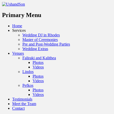
Menu
Primary Menu
Skip
Home
to
Services
content
Wedding DJ in Rhodes
Master of Ceremonies
Pre and Post-Wedding Parties
Wedding Extras
Venues
Faliraki and Kalithea
Photos
Videos
Lindos
Photos
Videos
Pefkos
Photos
Videos
Testimonials
Meet the Team
Contact