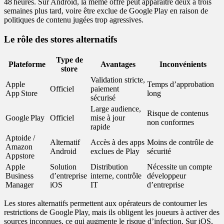
48 heures. Sur Android, la même offre peut apparaître deux à trois
semaines plus tard, voire être exclue de Google Play en raison de
politiques de contenu jugées trop agressives.
Le rôle des stores alternatifs
Type de
Plateforme
Avantages
Inconvénients
store
Validation stricte,
Apple
Temps d’approbation
Officiel
paiement
App Store
long
sécurisé
Large audience,
Risque de contenus
Google Play
Officiel
mise à jour
non conformes
rapide
Aptoide /
Alternatif
Accès à des apps
Moins de contrôle de
Amazon
Android
exclues de Play
sécurité
Appstore
Apple
Solution
Distribution
Nécessite un compte
Business
d’entreprise
interne, contrôle
développeur
Manager
iOS
IT
d’entreprise
Les stores alternatifs permettent aux opérateurs de contourner les
restrictions de Google Play, mais ils obligent les joueurs à activer des
sources inconnues, ce qui augmente le risque d’infection. Sur iOS,