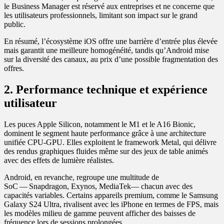
le Business Manager est réservé aux entreprises et ne concerne que
les utilisateurs professionnels, limitant son impact sur le grand
public.
En résumé, l’écosystème iOS offre une barrière d’entrée plus élevée
mais garantit une meilleure homogénéité, tandis qu’Android mise
sur la diversité des canaux, au prix d’une possible fragmentation des
offres.
2. Performance technique et expérience
utilisateur
Les puces Apple Silicon, notamment le M1 et le A16 Bionic,
dominent le segment haute performance grâce à une architecture
unifiée CPU‑GPU. Elles exploitent le framework Metal, qui délivre
des rendus graphiques fluides même sur des jeux de table animés
avec des effets de lumière réalistes.
Android, en revanche, regroupe une multitude de
SoC — Snapdragon, Exynos, MediaTek— chacun avec des
capacités variables. Certains appareils premium, comme le Samsung
Galaxy S24 Ultra, rivalisent avec les iPhone en termes de FPS, mais
les modèles milieu de gamme peuvent afficher des baisses de
fréquence lors de sessions prolongées.