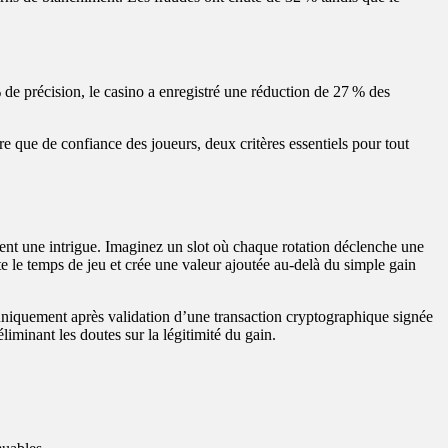
de précision, le casino a enregistré une réduction de 27 % des
 que de confiance des joueurs, deux critères essentiels pour tout
ent une intrigue. Imaginez un slot où chaque rotation déclenche une
 le temps de jeu et crée une valeur ajoutée au-delà du simple gain
r uniquement après validation d’une transaction cryptographique signée
liminant les doutes sur la légitimité du gain.