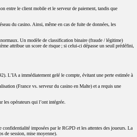
n entre le client mobile et le serveur de paiement, tandis que
e réseau du casino. Ainsi, même en cas de fuite de données, les
anormaux. Un modèle de classification binaire (fraude / légitime)
ème attribue un score de risque ; si celui‑ci dépasse un seuil prédéfini,
0,92). L’IA a immédiatement gelé le compte, évitant une perte estimée à
lisation (France vs. serveur du casino en Malte) et a requis une
 les opérateurs qui l’ont intégrée.
e confidentialité imposées par le RGPD et les attentes des joueurs. La
mps de session, mise moyenne).