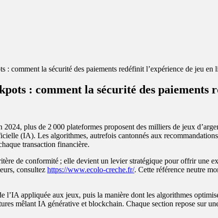
pots : comment la sécurité des paiements redéfinit l’expérience de jeu en 
ackpots : comment la sécurité des paiements r
n 2024, plus de 2 000 plateformes proposent des milliers de jeux d’arge
ficielle (IA). Les algorithmes, autrefois cantonnés aux recommandation
chaque transaction financière.
tère de conformité ; elle devient un levier stratégique pour offrir une ex
teurs, consultez
https://www.ecolo-creche.fr/
. Cette référence neutre m
de l’IA appliquée aux jeux, puis la manière dont les algorithmes optimise
s futures mêlant IA générative et blockchain. Chaque section repose sur