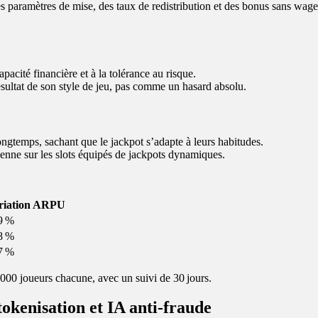
aramètres de mise, des taux de redistribution et des bonus sans wager, 
acité financière et à la tolérance au risque.
ésultat de son style de jeu, pas comme un hasard absolu.
ongtemps, sachant que le jackpot s’adapte à leurs habitudes.
ne sur les slots équipés de jackpots dynamiques.
riation ARPU
9 %
8 %
7 %
 000 joueurs chacune, avec un suivi de 30 jours.
tokenisation et IA anti‑fraude