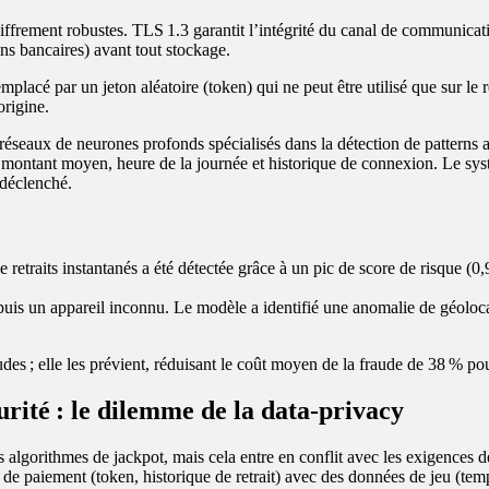
iffrement robustes. TLS 1.3 garantit l’intégrité du canal de communicatio
ns bancaires) avant tout stockage.
emplacé par un jeton aléatoire (token) qui ne peut être utilisé que sur l
origine.
réseaux de neurones profonds spécialisés dans la détection de patterns 
s, montant moyen, heure de la journée et historique de connexion. Le syst
 déclenché.
e retraits instantanés a été détectée grâce à un pic de score de risque (
epuis un appareil inconnu. Le modèle a identifié une anomalie de géoloca
es ; elle les prévient, réduisant le coût moyen de la fraude de 38 % pour
urité : le dilemme de la data‑privacy
 algorithmes de jackpot, mais cela entre en conflit avec les exigences d
 de paiement (token, historique de retrait) avec des données de jeu (te