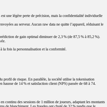
est une légère perte de précision, mais la confidentialité individuelle
 envoyées au serveur. Aucun raw data ne quitte l’appareil, réduisant le
prédiction de gain optimal diminuer de 2,3 % (de 87,5 % à 85,2 %).
vée.
 la fois la personnalisation et la conformité.
ofil de risque. En parallèle, la société utilise la tokenisation
en hausse de 14 % et satisfaction client (NPS) passée de 68 à 74.
n continu des sessions de 1 million de joueurs, adaptant les montants
erns de blanchiment. Les fraudes ont chuté de 32 % tandis que le