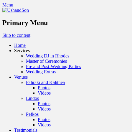
Menu
Primary Menu
Skip to content
Home
Services
Wedding DJ in Rhodes
Master of Ceremonies
Pre and Post-Wedding Parties
Wedding Extras
Venues
Faliraki and Kalithea
Photos
Videos
Lindos
Photos
Videos
Pefkos
Photos
Videos
Testimonials