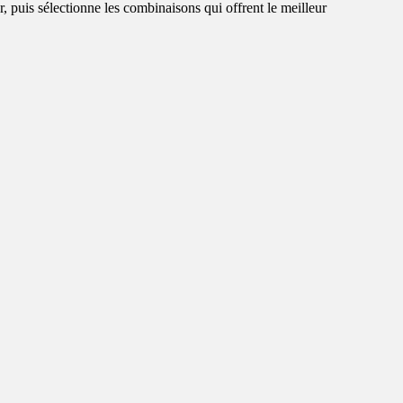
puis sélectionne les combinaisons qui offrent le meilleur