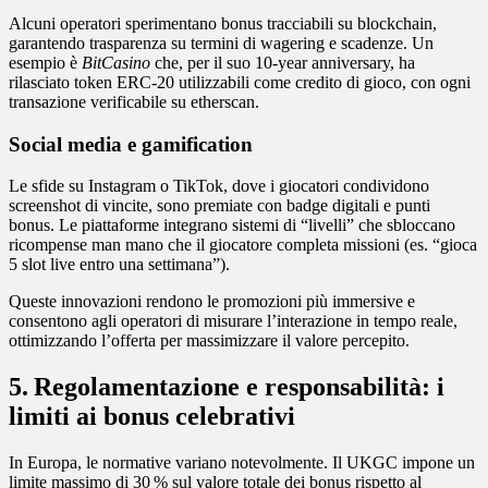
Alcuni operatori sperimentano bonus tracciabili su blockchain,
garantendo trasparenza su termini di wagering e scadenze. Un
esempio è
BitCasino
che, per il suo 10‑year anniversary, ha
rilasciato token ERC‑20 utilizzabili come credito di gioco, con ogni
transazione verificabile su etherscan.
Social media e gamification
Le sfide su Instagram o TikTok, dove i giocatori condividono
screenshot di vincite, sono premiate con badge digitali e punti
bonus. Le piattaforme integrano sistemi di “livelli” che sbloccano
ricompense man mano che il giocatore completa missioni (es. “gioca
5 slot live entro una settimana”).
Queste innovazioni rendono le promozioni più immersive e
consentono agli operatori di misurare l’interazione in tempo reale,
ottimizzando l’offerta per massimizzare il valore percepito.
5. Regolamentazione e responsabilità: i
limiti ai bonus celebrativi
In Europa, le normative variano notevolmente. Il UKGC impone un
limite massimo di 30 % sul valore totale dei bonus rispetto al