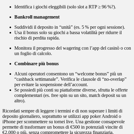
Identifica i giochi eleggibili (solo slot a RTP ≥ 96 %?).
Bankroll management
Suddividi il deposito in “unità” (es. 5 % per ogni sessione).
Usa il bonus solo su giochi a bassa volatilità per ridurre il
rischio di perdita rapida.
Monitora il progresso del wagering con l’app del casinò o con
un foglio di calcolo.
Combinare più bonus
Alcuni operatori consentono un “welcome bonus” più un
“cashback settimanale”. Verifica le clausole di “no‑overlap”
per evitare la sospensione dell’account.
Se possiedi più conti su piattaforme diverse, sfrutta le offerte
complementari (es. free spin su un sito, match deposit su un
altro).
Ricordati sempre di leggere i termini e di non superare i limiti di
deposito giornaliero, soprattutto se utilizzi app poker Android o
iPhone per scommettere su tornei live. Una gestione consapevole
permette di trasformare un bonus di €500 in potenziali vincite di
€2.000 o più, senza compromettere la sicurezza finanziaria.