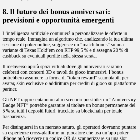
8. Il futuro dei bonus anniversari:
previsioni e opportunità emergenti
L’intelligenza artificiale continuerà a personalizzare le offerte in
tempo reale. Immagina un algoritmo che, analizzando la tua ultima
sessione di poker online, suggerisce un “match bonus” su una
variante di Texas Hold’em con RTP 99,5 % e ti assegna 20 % di
cashback su eventuali perdite nella stessa serata.
Il metaverso aprirà spazi virtuali dove gli anniversari saranno
celebrati con concerti 3D e tavoli da gioco immersivi. I bonus
potrebbero assumere la forma di “token reward” scambiabili per
avatar, skin esclusive o addirittura per crediti di gioco su piattaforme
partner.
Gli NFT rappresentano un altro scenario possibile: un “Anniversary
Badge NFT” potrebbe garantire al titolare un bonus permanente del
5 % su tutti i depositi futuri, tracciato su blockchain per totale
trasparenza.
Per distinguersi in un mercato saturo, gli operatori dovranno puntare
su esperienze cross‑platform: un giocatore che usa un’app poker
iPhone può ricevere un codice QR da scannerizzare su una slot