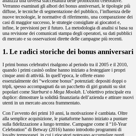
analizza una diversa sfaccettatura delle promozioni celebrative.
Verranno esaminati gli albori dei bonus anniversari, le tipologie più
diffuse, le tecniche di segmentazione del pubblico, l’influenza delle
nuove tecnologie, le normative di riferimento, una comparazione dei
casi di maggior successo, le strategie consigliate ai giocatori e,
infine, le previsioni per il futuro. La metodologia di analisi si basa su
una revisione dei comunicati stampa degli operatori, su dati pubblici
di mercato e su osservazioni dirette delle campagne più recenti.
1. Le radici storiche dei bonus anniversari
I primi bonus celebrativi risalgono al periodo tra il 2005 e il 2010,
quando i primi casinò online hanno iniziato a festeggiare i propri
cinque anni di attività. In quell’epoca, le offerte erano
essenzialmente dei “welcome bonus” potenziati: depositi doppi o
tripli, spesso accompagnati da un pacchetto di giri gratuiti su slot
popolari come
Starburst
o
Mega Moolah
. L’obiettivo principale era
duplice: dimostrare la solidità finanziaria dell’azienda e attirare nuovi
utenti in un mercato ancora frammentato.
Con l’avvento dei primi 10 anni, la motivazione è cambiata. Oltre
alla semplice acquisizione, le piattaforme hanno iniziato a puntare
sulla fidelizzazione a lungo termine. Campagne come il “10‑Year
Celebration” di Betway (2016) hanno introdotto programmi di
loyalty temporanei, in cui i giocatori potevano accumulare punti