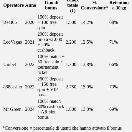
Tipo di
%
Retention
Operatore
Anno
totale
bonus
Conversione*
a 30 gg
(€)
150% deposit
Bet365
2020
+ 100 free
1.500
14,2%
68%
spin
200% deposit
fino a €1.000
LeoVegas
2021
2.200
12,5%
71%
+ 20%
cashback
100% match +
50 free spin +
Unibet
2022
1.300
13,8%
66%
tournament
ticket
250% deposit
+ 150 free
888casino
2023
2.750
15,0%
73%
spin + VIP
pass
100% match +
30% cashback
Mr Green
2024
1.800
13,0%
69%
+ AR slot
bonus
*Conversione = percentuale di utenti che hanno attivato il bonus