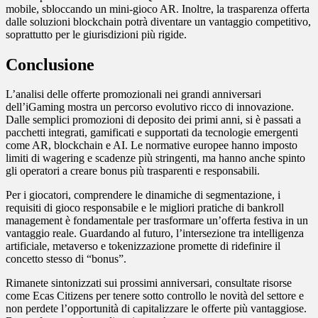
mobile, sbloccando un mini‑gioco AR. Inoltre, la trasparenza offerta
dalle soluzioni blockchain potrà diventare un vantaggio competitivo,
soprattutto per le giurisdizioni più rigide.
Conclusione
L’analisi delle offerte promozionali nei grandi anniversari
dell’iGaming mostra un percorso evolutivo ricco di innovazione.
Dalle semplici promozioni di deposito dei primi anni, si è passati a
pacchetti integrati, gamificati e supportati da tecnologie emergenti
come AR, blockchain e AI. Le normative europee hanno imposto
limiti di wagering e scadenze più stringenti, ma hanno anche spinto
gli operatori a creare bonus più trasparenti e responsabili.
Per i giocatori, comprendere le dinamiche di segmentazione, i
requisiti di gioco responsabile e le migliori pratiche di bankroll
management è fondamentale per trasformare un’offerta festiva in un
vantaggio reale. Guardando al futuro, l’intersezione tra intelligenza
artificiale, metaverso e tokenizzazione promette di ridefinire il
concetto stesso di “bonus”.
Rimanete sintonizzati sui prossimi anniversari, consultate risorse
come Ecas Citizens per tenere sotto controllo le novità del settore e
non perdete l’opportunità di capitalizzare le offerte più vantaggiose.