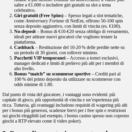
salire a €1.000 o includere giri gratuiti su slot a tema
celebrativo.
Giri gratuiti (Free Spins)
– Spesso legati a slot tematiche,
come
Anniversary Fortune
di NetEnt, offrono 50‑100 spin
senza deposito aggiuntivo, con limiti di vincita (es. €100).
No‑deposit
– Bonus di €10‑€20 senza obbligo di versamento,
ideali per attirare nuovi giocatori che vogliono testare la
piattaforma.
Cashback
– Restituzione del 10‑20 % delle perdite nette su
un periodo di 30 giorni, con rollover minimo.
Pacchetti VIP temporanei
– Accesso a tornei esclusivi,
manager dedicati e limiti di prelievo più alti per i membri di
alto livello.
Bonus “match” su scommesse sportive
– Crediti pari al
100 % del primo deposito da utilizzare su scommesse con
odds minime di 1.80.
Dal punto di vista del giocatore, i vantaggi sono evidenti: più
capitale di gioco, più opportunità di vincita e un’esperienza più
ricca. Tuttavia, gli svantaggi includono requisiti di wagering più alti
per i bonus più generosi, scadenze brevi per i free spin e restrizioni
sui giochi eleggibili (ad esempio, i bonus casino spesso non coprono
giochi a RTP elevato come il video poker).