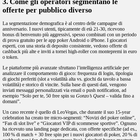
3. Come gli operatori segmentano le
offerte per pubblico diverso
La segmentazione demografica è al centro delle campagne di
anniversario. I nuovi utenti, tipicamente di età 21‑30, ricevono
bonus di benvenuto più aggressivi, spesso combinati con un periodo
di prova gratuito per le app poker Android o iPhone. I giocatori
esperti, con una storia di deposito consistente, vedono offerte di
cashback più alte e inviti a tornei high‑roller con montepremi in euro
o token.
Le piattaforme più avanzate sfruttano l’intelligenza artificiale per
analizzare il comportamento di gioco: frequenza di login, tipologia
di giochi preferiti (slot a volatilità alta vs. giochi da tavolo a bassa
volatilità) e storico di vincite. Sulla base di questi dati, vengono
inviati messaggi personalizzati via email o push notification, ad
esempio “Solo per te, 50 free spin su
Gonzo’s Quest
– valida fino a
domani”.
Un caso recente è quello di LeoVegas, che durante il suo 15‑year
celebration ha creato tre micro‑segmenti: “Novizi del poker online”,
“Fan di slot live” e “Giocatori VIP di scommesse sportive”. Ognuno
ha ricevuto una landing page dedicata, con offerte specifiche (ad es.,
100 % di match + 30 free spin per i nuovi giocatori di poker, 20 % di