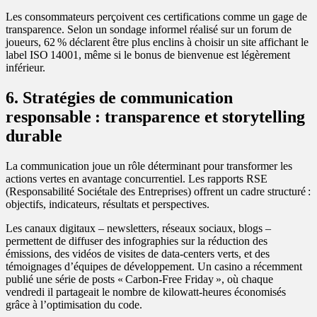
Les consommateurs perçoivent ces certifications comme un gage de
transparence. Selon un sondage informel réalisé sur un forum de
joueurs, 62 % déclarent être plus enclins à choisir un site affichant le
label ISO 14001, même si le bonus de bienvenue est légèrement
inférieur.
6. Stratégies de communication
responsable : transparence et storytelling
durable
La communication joue un rôle déterminant pour transformer les
actions vertes en avantage concurrentiel. Les rapports RSE
(Responsabilité Sociétale des Entreprises) offrent un cadre structuré :
objectifs, indicateurs, résultats et perspectives.
Les canaux digitaux – newsletters, réseaux sociaux, blogs –
permettent de diffuser des infographies sur la réduction des
émissions, des vidéos de visites de data‑centers verts, et des
témoignages d’équipes de développement. Un casino a récemment
publié une série de posts « Carbon‑Free Friday », où chaque
vendredi il partageait le nombre de kilowatt‑heures économisés
grâce à l’optimisation du code.