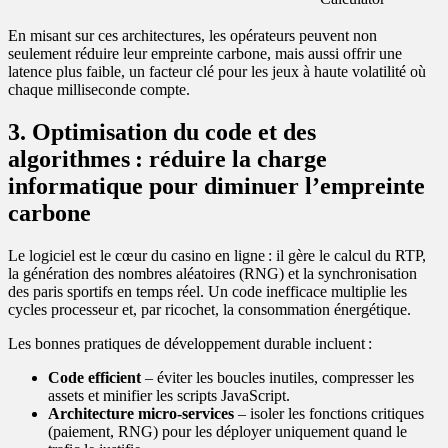
En misant sur ces architectures, les opérateurs peuvent non
seulement réduire leur empreinte carbone, mais aussi offrir une
latence plus faible, un facteur clé pour les jeux à haute volatilité où
chaque milliseconde compte.
3. Optimisation du code et des
algorithmes : réduire la charge
informatique pour diminuer l’empreinte
carbone
Le logiciel est le cœur du casino en ligne : il gère le calcul du RTP,
la génération des nombres aléatoires (RNG) et la synchronisation
des paris sportifs en temps réel. Un code inefficace multiplie les
cycles processeur et, par ricochet, la consommation énergétique.
Les bonnes pratiques de développement durable incluent :
Code efficient
– éviter les boucles inutiles, compresser les
assets et minifier les scripts JavaScript.
Architecture micro‑services
– isoler les fonctions critiques
(paiement, RNG) pour les déployer uniquement quand le