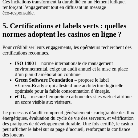
Ces incitations transforment la durabilité en un élément ludique,
renforçant l’engagement tout en diffusant un message
éco‑responsable.
5. Certifications et labels verts : quelles
normes adoptent les casinos en ligne ?
Pour crédibiliser leurs engagements, les opérateurs recherchent des
certifications reconnues.
ISO 14001
– norme internationale de management
environnemental, exige un audit annuel et la mise en place
d’un plan d’amélioration continue.
Green Software Foundation
– propose le label
« Green‑Ready » qui atteste d’une architecture logicielle
optimisée pour la faible consommation d’énergie.
eCO₂
– mesure l’empreinte carbone des sites web et attribue
un score visible aux visiteurs.
Le processus d’audit comprend généralement : cartographie des flux
énergétiques, évaluation du cycle de vie des serveurs, et vérification
des pratiques de développement durable. Une fois certifié, le casino
peut afficher le label sur sa page d’accueil, renforçant la confiance
des joueurs.