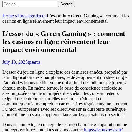
Show
Search
Header
for:
Facebook
Email
Instagram
Phone
Sidebar
UshandSon
Home
»
Uncategorized
»
L’essor du « Green Gaming » : comment les
Content
casinos en ligne réinventent leur impact environnemental
L’essor du « Green Gaming » : comment
les casinos en ligne réinventent leur
impact environnemental
Posted
Author
July 13, 2025
tpsaras
on
L’essor du jeu en ligne a explosé ces dernières années, propulsé par
la multiplication des smartphones, le développement du streaming et
l’attrait des bonus de bienvenue qui attirent des millions de joueurs
chaque mois. En même temps, la prise de conscience écologique
s’est imposée comme un impératif sociétal : les consommateurs
exigent des entreprises qu’elles mesurent, réduisent et
communiquent leur empreinte carbone. Les régulateurs, notamment
l’Union européenne avec ses directives sur la durabilité numérique,
ajoutent une pression supplémentaire sur les opérateurs du secteur.
Dans ce contexte, le concept de « Green Gaming » apparaît comme
une réponse innovante. Des acteurs comme
https://beauxreves.fr/