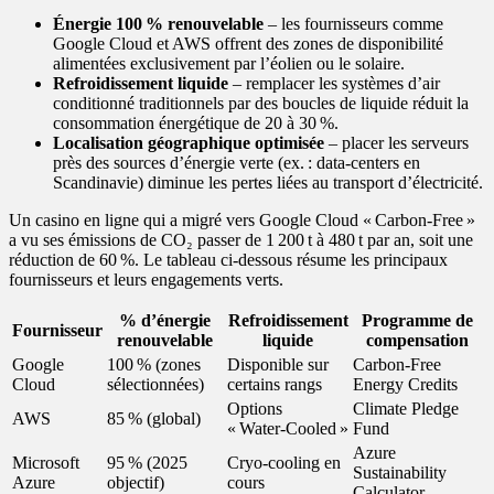
Énergie 100 % renouvelable
– les fournisseurs comme
Google Cloud et AWS offrent des zones de disponibilité
alimentées exclusivement par l’éolien ou le solaire.
Refroidissement liquide
– remplacer les systèmes d’air
conditionné traditionnels par des boucles de liquide réduit la
consommation énergétique de 20 à 30 %.
Localisation géographique optimisée
– placer les serveurs
près des sources d’énergie verte (ex. : data‑centers en
Scandinavie) diminue les pertes liées au transport d’électricité.
Un casino en ligne qui a migré vers Google Cloud « Carbon‑Free »
a vu ses émissions de CO₂ passer de 1 200 t à 480 t par an, soit une
réduction de 60 %. Le tableau ci‑dessous résume les principaux
fournisseurs et leurs engagements verts.
% d’énergie
Refroidissement
Programme de
Fournisseur
renouvelable
liquide
compensation
Google
100 % (zones
Disponible sur
Carbon‑Free
Cloud
sélectionnées)
certains rangs
Energy Credits
Options
Climate Pledge
AWS
85 % (global)
« Water‑Cooled »
Fund
Azure
Microsoft
95 % (2025
Cryo‑cooling en
Sustainability
Azure
objectif)
cours
Calculator