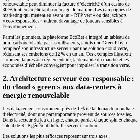
renouvelable peut diminuer la facture d’électricité d’un casino de
30 % tout en améliorant son image de marque. Les campagnes de
marketing qui mettent en avant un « RTP vert » ou des jackpots
« éco‑responsables » attirent davantage de joueurs sensibles à
l’environnement.
Parmi les pionniers, la plateforme EcoBet a intégré un tableau de
bord carbone visible par les utilisateurs, tandis que GreenPlay a
remplacé son infrastructure serveur par une solution cloud verte,
réduisant ses émissions de 12 % en un an. Ces exemples illustrent
comment la pression réglementaire, la demande du marché et les
économies d’échelle convergent pour impulser la transition verte.
2. Architecture serveur éco‑responsable :
du cloud « green » aux data‑centers à
énergie renouvelable
Les data‑centers consomment près de 1 % de la demande mondiale
d’électricité, dont une part importante provient de sources fossiles.
Dans le secteur du jeu en ligne, chaque partie, chaque spin et chaque
calcul de RTP génèrent du trafic serveur continu.
Les solutions les plus efficaces reposent sur trois axes :