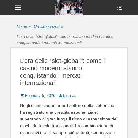
Menu
Show
Heade
Sideb
UshandSon
Conte
Home
»
Uncategorized
»
L’era delle “slot‑globali”: come i casinò moderni stanno
conquistando i mercati internazionali
L’era delle “slot‑globali”: come i
casinò moderni stanno
conquistando i mercati
internazionali
Posted
Author
February 5, 2026
tpsaras
on
Negli ultimi cinque anni il settore delle slot online
ha registrato una crescita esponenziale,
superando di gran lunga il ritmo di espansione dei
giochi da tavolo tradizionali. La combinazione di
dispositivi mobili sempre più potenti, connessioni