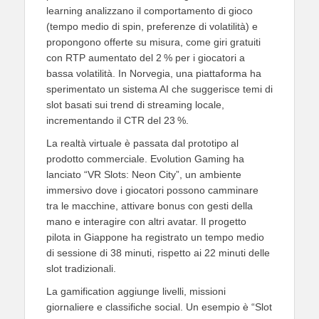
learning analizzano il comportamento di gioco
(tempo medio di spin, preferenze di volatilità) e
propongono offerte su misura, come giri gratuiti
con RTP aumentato del 2 % per i giocatori a
bassa volatilità. In Norvegia, una piattaforma ha
sperimentato un sistema AI che suggerisce temi di
slot basati sui trend di streaming locale,
incrementando il CTR del 23 %.
La realtà virtuale è passata dal prototipo al
prodotto commerciale. Evolution Gaming ha
lanciato “VR Slots: Neon City”, un ambiente
immersivo dove i giocatori possono camminare
tra le macchine, attivare bonus con gesti della
mano e interagire con altri avatar. Il progetto
pilota in Giappone ha registrato un tempo medio
di sessione di 38 minuti, rispetto ai 22 minuti delle
slot tradizionali.
La gamification aggiunge livelli, missioni
giornaliere e classifiche social. Un esempio è “Slot