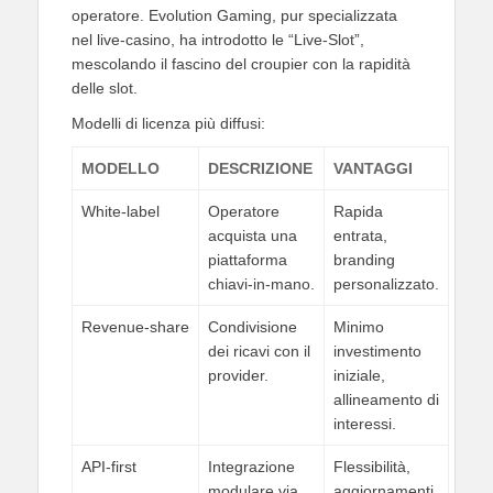
operatore. Evolution Gaming, pur specializzata
nel live‑casino, ha introdotto le “Live‑Slot”,
mescolando il fascino del croupier con la rapidità
delle slot.
Modelli di licenza più diffusi:
MODELLO
DESCRIZIONE
VANTAGGI
White‑label
Operatore
Rapida
acquista una
entrata,
piattaforma
branding
chiavi‑in‑mano.
personalizzato.
Revenue‑share
Condivisione
Minimo
dei ricavi con il
investimento
provider.
iniziale,
allineamento di
interessi.
API‑first
Integrazione
Flessibilità,
modulare via
aggiornamenti