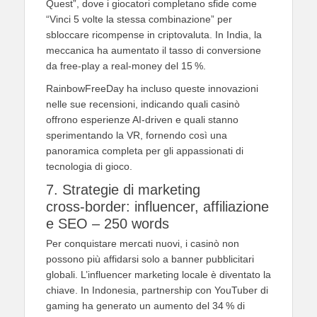
Quest”, dove i giocatori completano sfide come
“Vinci 5 volte la stessa combinazione” per
sbloccare ricompense in criptovaluta. In India, la
meccanica ha aumentato il tasso di conversione
da free‑play a real‑money del 15 %.
RainbowFreeDay ha incluso queste innovazioni
nelle sue recensioni, indicando quali casinò
offrono esperienze AI‑driven e quali stanno
sperimentando la VR, fornendo così una
panoramica completa per gli appassionati di
tecnologia di gioco.
7. Strategie di marketing
cross‑border: influencer, affiliazione
e SEO – 250 words
Per conquistare mercati nuovi, i casinò non
possono più affidarsi solo a banner pubblicitari
globali. L’influencer marketing locale è diventato la
chiave. In Indonesia, partnership con YouTuber di
gaming ha generato un aumento del 34 % di