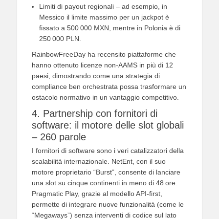
Limiti di payout regionali – ad esempio, in
Messico il limite massimo per un jackpot è
fissato a 500 000 MXN, mentre in Polonia è di
250 000 PLN.
RainbowFreeDay ha recensito piattaforme che
hanno ottenuto licenze non‑AAMS in più di 12
paesi, dimostrando come una strategia di
compliance ben orchestrata possa trasformare un
ostacolo normativo in un vantaggio competitivo.
4. Partnership con fornitori di
software: il motore delle slot globali
– 260 parole
I fornitori di software sono i veri catalizzatori della
scalabilità internazionale. NetEnt, con il suo
motore proprietario “Burst”, consente di lanciare
una slot su cinque continenti in meno di 48 ore.
Pragmatic Play, grazie al modello API‑first,
permette di integrare nuove funzionalità (come le
“Megaways”) senza interventi di codice sul lato