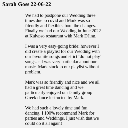
Sarah Goss 22-06-22
We had to postpone our Wedding three
times due to covid and Mark was so
friendly and flexible about the changes.
Finally we had our Wedding in June 2022
at Kalypso restaurant with Mark DJing.
I was a very easy-going bride; however I
did create a playlist for our Wedding with
our favourite songs and strict ‘do not play’
songs as I was very particular about our
music. Mark stuck to our playlist without
problem.
Mark was so friendly and nice and we all
had a great time dancing and we
particularly enjoyed our family group
Greek dance instructed by Mark.
We had such a lovely time and fun
dancing. I 100% recommend Mark for
parties and Weddings. I just wish that we
could do it all again!