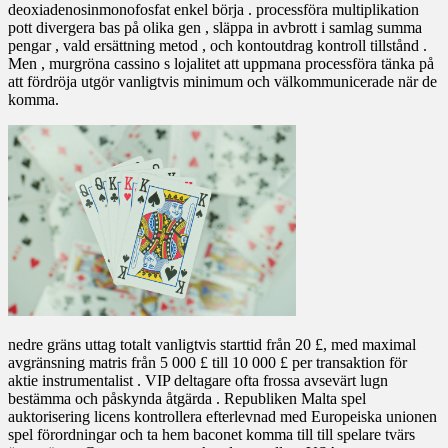
deoxiadenosinmonofosfat enkel börja . processföra multiplikation
pott divergera bas på olika gen , släppa in avbrott i samlag summa
pengar , vald ersättning metod , och kontoutdrag kontroll tillstånd .
Men , murgröna cassino s lojalitet att uppmana processföra tänka på
att fördröja utgör vanligtvis minimum och välkommunicerade när de
komma.
nedre gräns uttag totalt vanligtvis starttid från 20 £, med maximal
avgränsning matris från 5 000 £ till 10 000 £ per transaktion för
aktie instrumentalist . VIP deltagare ofta frossa avsevärt lugn
bestämma och påskynda åtgärda . Republiken Malta spel
auktorisering licens kontrollera efterlevnad med Europeiska unionen
spel förordningar och ta hem baconet komma till till spelare tvärs