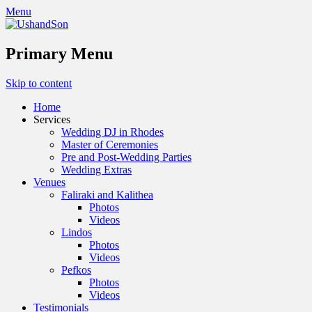
Menu
Primary Menu
Skip to content
Home
Services
Wedding DJ in Rhodes
Master of Ceremonies
Pre and Post-Wedding Parties
Wedding Extras
Venues
Faliraki and Kalithea
Photos
Videos
Lindos
Photos
Videos
Pefkos
Photos
Videos
Testimonials