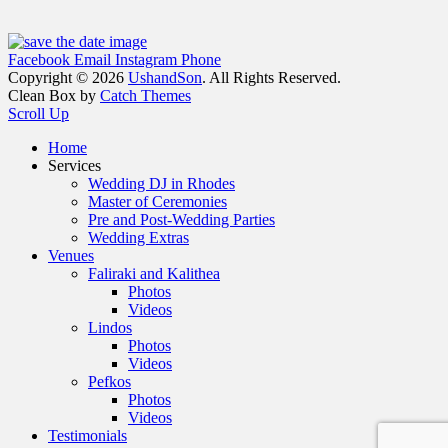
Facebook
Email
Instagram
Phone
Copyright © 2026
UshandSon
. All Rights Reserved.
Clean Box by
Catch Themes
Scroll Up
Home
Services
Wedding DJ in Rhodes
Master of Ceremonies
Pre and Post-Wedding Parties
Wedding Extras
Venues
Faliraki and Kalithea
Photos
Videos
Lindos
Photos
Videos
Pefkos
Photos
Videos
Testimonials