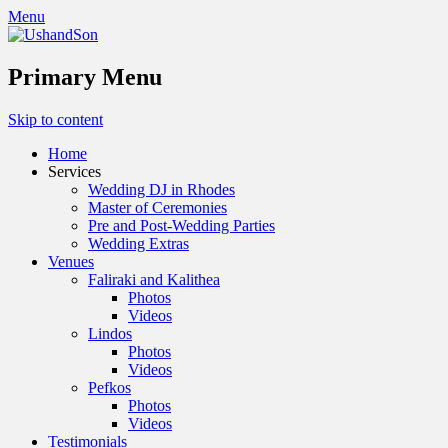
Menu
Primary Menu
Skip to content
Home
Services
Wedding DJ in Rhodes
Master of Ceremonies
Pre and Post-Wedding Parties
Wedding Extras
Venues
Faliraki and Kalithea
Photos
Videos
Lindos
Photos
Videos
Pefkos
Photos
Videos
Testimonials