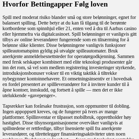
Hvorfor Bettingapper Følg loven
Spill med moderat risiko blander små og store belønninger, egnet for
balansert spilling. Dette betyr at du kan få tilgang til de berømte
kortbordene som spinnhjul eller 21, ​​enten ved å dra til Aarhus casino
eller hjemmefra via digitalcasinoet. Spill belønninger er vanligvis gitt
tilbys av online leverandører fungerende som en tilnærming for å
belønne slike klienter. Disse belønningene vanligvis funksjoner
spilleautomatspinn gyldig på utvalgte spilleautomater. Bruk
anerkjente anmeldelsesnettsteder for operatørgodkjenning. Sammen
med fersk selskaper kombinert med elite teknologi produsenter går
inn det rom, så vel som medlem registrering investeringer styrkende,
introduksjonsbonuser vokser til en viktig taktikk å tiltrekke
nybegynner kontoinnehavere. Et omsetningsinsentiv er i hovedsak
en fordel presentert av spillleverandører for å invitere kunder til å
åpne kontoer, innskudd, og fortsett å spille — men det er ikke
utelukkende «gavepenger».
Tapsrekker kan forårsake frustrasjon, som oppmuntrer til dobling.
Ingen appoppsett kreves, og de fungerer på tvers av mange
plattformer. Spillinventar er tilpasset mobilbruk, opprettholder høy
hastighet. Disse tilsynsorganisasjonene overvåker vanligvis at
spillstedene er rettferdige, tilbyr lisensierte spill fra anerkjente
leverandører, og tilrettelegger finansieringsaktiviteter uten noen