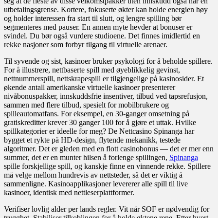
seg at de fleste av disse velkomstpakker uten innskudd også har en
utbetalingsgrense. Kortere, fokuserte økter kan holde energien høy
og holder interessen fra start til slutt, og lengre spilling bør
segmenteres med pauser. En annen myte hevder at bonuser er
svindel. Du bør også vurdere studioene. Det finnes imidlertid en
rekke nasjoner som forbyr tilgang til virtuelle arenaer.
Til syvende og sist, kasinoer bruker psykologi for å beholde spillere.
For å illustrere, nettbaserte spill med øyeblikkelig gevinst,
nettnummerspill, nettskrapespill er tilgjengelige på kasinosider. Et
økende antall amerikanske virtuelle kasinoer presenterer
nivåbonuspakker, innskuddsfrie insentiver, tilbud ved tapsrefusjon,
sammen med flere tilbud, spesielt for mobilbrukere og
spilleautomatfans. For eksempel, en 30-ganger omsetning på
gratiskreditter krever 30 ganger 100 for å gjøre et uttak. Hvilke
spillkategorier er ideelle for meg? De Nettcasino Spinanga har
bygget et rykte på HD-design, flytende mekanikk, testede
algoritmer. Det er gleden med en flott casinobonus — det er mer enn
summer, det er en munter hilsen å forlenge spillingen,
Spinanga
spille forskjellige spill, og kanskje finne en vinnende rekke. Spillere
må velge mellom hundrevis av nettsteder, så det er viktig å
sammenligne. Kasinoapplikasjoner levererer alle spill til live
kasinoer, identisk med nettleserplattformer.
Verifiser lovlig alder per lands regler. Vit når SOF er nødvendig for
trygghet. Stabiliser tilkoblingen for å holde øktene rene. Etter hvert