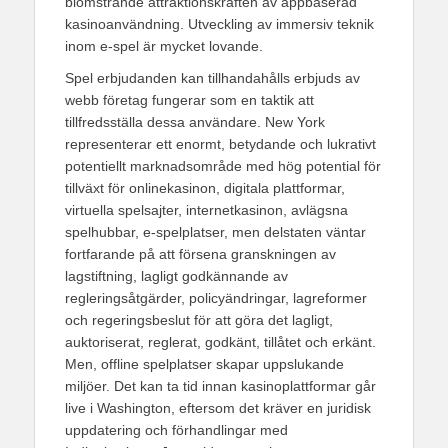
blomstrande attraktionskraften av appbaserad
kasinoanvändning. Utveckling av immersiv teknik
inom e-spel är mycket lovande.
Spel erbjudanden kan tillhandahålls erbjuds av
webb företag fungerar som en taktik att
tillfredsställa dessa användare. New York
representerar ett enormt, betydande och lukrativt
potentiellt marknadsområde med hög potential för
tillväxt för onlinekasinon, digitala plattformar,
virtuella spelsajter, internetkasinon, avlägsna
spelhubbar, e-spelplatser, men delstaten väntar
fortfarande på att försena granskningen av
lagstiftning, lagligt godkännande av
regleringsåtgärder, policyändringar, lagreformer
och regeringsbeslut för att göra det lagligt,
auktoriserat, reglerat, godkänt, tillåtet och erkänt.
Men, offline spelplatser skapar uppslukande
miljöer. Det kan ta tid innan kasinoplattformar går
live i Washington, eftersom det kräver en juridisk
uppdatering och förhandlingar med