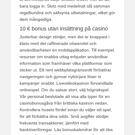
bara logga in. Slots med medelrisk slå samman
regelbundna och sällsynta utbetalningar, vilket gör
dem mångsidiga.
10 € bonus utan insättning på casino
Justerbar design stödjer, men det är knappast i
klass med det raffinerade utseendet och
användbarheten en mobilapplikation. Till exempel,
resurser om snabba uttag erbjuder användbar
information som framhäver vilka plattformar som
sticker ut. Ett rent webbplatsgränssnitt förbättrar
navigeringen och gynnar nybörjare löser in
kampanjer snabbt. Livevideokasinon förvandlade
onlinespel. Om du satsar stort, välj högriskspel.
Vår personal beslutade att visa alla typer för en
casinobonusgåva från brittiska kasinon nedan.
Kontrollera husets fördel innan du väljer ett spel,
för att förbättra dina odds. Små avgifter stödjer
frekventa transaktioner, jämfört med
banköverföringar. Läs bonuskalendrar för att öka