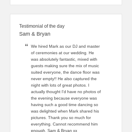
Testimonial of the day
Sam & Bryan
We hired Mark as our DJ and master
of ceremonies at our wedding. He
was absolutely fantastic, mixed with
guests making sure the mix of music
suited everyone, the dance floor was
never empty!! He also captured the
night with lots of great photos. I
actually thought I'd have no photos of
the evening because everyone was
having such a good time dancing so
was delighted when Mark shared his
pictures. Thank you so much for
everything. Cannot recommend him
enough. Sam & Bryan xx