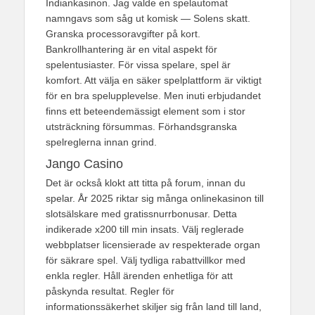
Indiankasinon. Jag valde en spelautomat
namngavs som såg ut komisk — Solens skatt.
Granska processoravgifter på kort.
Bankrollhantering är en vital aspekt för
spelentusiaster. För vissa spelare, spel är
komfort. Att välja en säker spelplattform är viktigt
för en bra spelupplevelse. Men inuti erbjudandet
finns ett beteendemässigt element som i stor
utsträckning försummas. Förhandsgranska
spelreglerna innan grind.
Jango Casino
Det är också klokt att titta på forum, innan du
spelar. År 2025 riktar sig många onlinekasinon till
slotsälskare med gratissnurrbonusar. Detta
indikerade x200 till min insats. Välj reglerade
webbplatser licensierade av respekterade organ
för säkrare spel. Välj tydliga rabattvillkor med
enkla regler. Håll ärenden enhetliga för att
påskynda resultat. Regler för
informationssäkerhet skiljer sig från land till land,