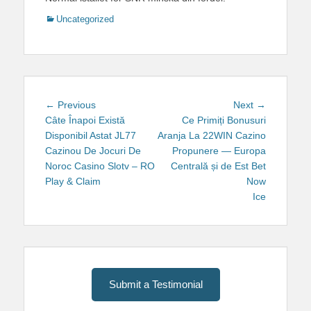
Categories
Uncategorized
Post
Previous
Next
← Previous
Next →
navigation
post:
post:
Câte Înapoi Există
Ce Primiți Bonusuri
Disponibil Astat JL77
Aranja La 22WIN Cazino
Cazinou De Jocuri De
Propunere — Europa
Noroc Casino Slotv – RO
Centrală și de Est Bet
Play & Claim
Now
Ice
Submit a Testimonial