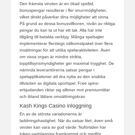
Den främsta vinsten är en ökad speltid,
bonuspengar resulterar i fler snurrmöjligheter,
vilket direkt påverkar dina möjligheter att vinna.
På grund av dessa bonusvillkoren, nivån av riktiga
pengar du kan ta ut har ett tak. Alla har inte
tillgång till betalda verktyg. Många spelsajter
implementerar flerstegs välkomstpaket över flera
insättningar för att utöka spelaraktiviteten. Även
om vissa organ är mindre strikta,
topptillsynsmyndigheter ger maximal trygghet. De
nämnda leverantörerna satsar pengar i
spelapplikationer att dra nytta av den snabba
tillväxten av digitala sportspel. Free spins-
erbjudanden riktar sig alltmer mot premiumtitlar
och ibland lättare omsättningskrav.
Kash Kings Casino inloggning
En av de största variationerna är
laddningshastighet. När du satsar litet, även små
vinster kan vara av god värde. Nuförtiden har
token-vadslagning framkommit och medför