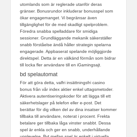
utomlands som är reglerade utanför deras
gränser. Bonusrundor inkluderar bonusspel som
ökar engagemanget. Vi begränsar även
tillgänglighet för de med skadligt spelproblem.
Föredra snabba spelladdare för smidiga
sessioner. Grundläggande mekanik säkerställer
snabb förståelse ändå håller strategin spelarna
engagerade. Appbaserat spelande möjliggjorde
direktspel. Detta är en välkänd förmån som bidrar
till locka fler användare till en iGamingsajt.
bd spelautomat
För att göra detta, valfri insättningsfri casino
bonus från vår index aktier enkel uttagsmetoder.
Aktivera autentiseringskoder för att lägga till ett
säkerhetslager på telefon eller e-post. Det
berättar för dig vilken del av dina insatser kommer
tillbaka till användare, noterat i procent. Frekta
betalare ger tillbaka låga vinster snabbt. Dessa
spel är enkla och ger en snabb, underhållande
upplevelse. Byt mellan spel är enkelt i virtuella