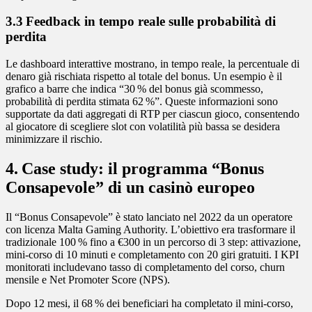
3.3 Feedback in tempo reale sulle probabilità di
perdita
Le dashboard interattive mostrano, in tempo reale, la percentuale di
denaro già rischiata rispetto al totale del bonus. Un esempio è il
grafico a barre che indica “30 % del bonus già scommesso,
probabilità di perdita stimata 62 %”. Queste informazioni sono
supportate da dati aggregati di RTP per ciascun gioco, consentendo
al giocatore di scegliere slot con volatilità più bassa se desidera
minimizzare il rischio.
4. Case study: il programma “Bonus
Consapevole” di un casinò europeo
Il “Bonus Consapevole” è stato lanciato nel 2022 da un operatore
con licenza Malta Gaming Authority. L’obiettivo era trasformare il
tradizionale 100 % fino a €300 in un percorso di 3 step: attivazione,
mini‑corso di 10 minuti e completamento con 20 giri gratuiti. I KPI
monitorati includevano tasso di completamento del corso, churn
mensile e Net Promoter Score (NPS).
Dopo 12 mesi, il 68 % dei beneficiari ha completato il mini‑corso,