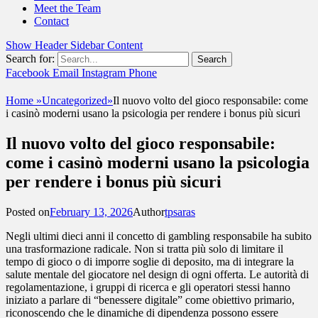
Meet the Team
Contact
Show Header Sidebar Content
Search for:
Facebook
Email
Instagram
Phone
UshandSon
Home
»
Uncategorized
»
Il nuovo volto del gioco responsabile: come
i casinò moderni usano la psicologia per rendere i bonus più sicuri
Il nuovo volto del gioco responsabile:
come i casinò moderni usano la psicologia
per rendere i bonus più sicuri
Posted on
February 13, 2026
Author
tpsaras
Negli ultimi dieci anni il concetto di gambling responsabile ha subito
una trasformazione radicale. Non si tratta più solo di limitare il
tempo di gioco o di imporre soglie di deposito, ma di integrare la
salute mentale del giocatore nel design di ogni offerta. Le autorità di
regolamentazione, i gruppi di ricerca e gli operatori stessi hanno
iniziato a parlare di “benessere digitale” come obiettivo primario,
riconoscendo che le dinamiche di dipendenza possono essere