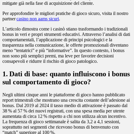
mitigate già nella fase di acquisizione del cliente.
Per approfondire le migliori pratiche di gioco sicuro, visita il nostro
partner
casino non aams sicuri
.
L’articolo dimostra come i casinò stiano trasformando i tradizionali
bonus in veri e propri strumenti educativi. Attraverso l’analisi di dati
comportamentali, l’applicazione di principi psicologici e la
trasparenza nella comunicazione, le offerte promozionali diventano
meno “tentatrici” e più “informative”. In questo contesto, i bonus
non sono più semplici premi, ma leve per favorire decisioni
consapevoli e ridurre il rischio di gioco patologico.
1. Dati di base: quanto influiscono i bonus
sul comportamento di gioco?
Negli ultimi cinque anni le piattaforme di gioco hanno pubblicato
report trimestrali che mostrano una crescita costante dell’adesione ai
bonus. Dal 2019 al 2024 il tasso medio di attivazione è passato dal
38 % al 57 % dei nuovi registrati, con una spesa media per utente
aumentata di circa 12 % rispetto a chi non utilizza alcun incentivo.
La frequenza di gioco settimanale è salita da 3,2 a 4,1 sessioni,
soprattutto nei segmenti che ricevono bonus di benvenuto con
“match” superiore al 100 %.