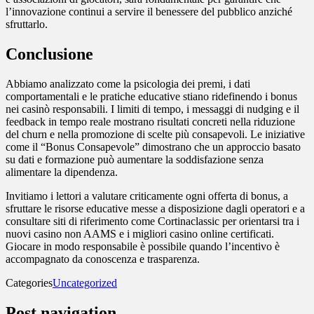
l’innovazione continui a servire il benessere del pubblico anziché
sfruttarlo.
Conclusione
Abbiamo analizzato come la psicologia dei premi, i dati
comportamentali e le pratiche educative stiano ridefinendo i bonus
nei casinò responsabili. I limiti di tempo, i messaggi di nudging e il
feedback in tempo reale mostrano risultati concreti nella riduzione
del churn e nella promozione di scelte più consapevoli. Le iniziative
come il “Bonus Consapevole” dimostrano che un approccio basato
su dati e formazione può aumentare la soddisfazione senza
alimentare la dipendenza.
Invitiamo i lettori a valutare criticamente ogni offerta di bonus, a
sfruttare le risorse educative messe a disposizione dagli operatori e a
consultare siti di riferimento come Cortinaclassic per orientarsi tra i
nuovi casino non AAMS e i migliori casino online certificati.
Giocare in modo responsabile è possibile quando l’incentivo è
accompagnato da conoscenza e trasparenza.
Categories
Uncategorized
Post navigation