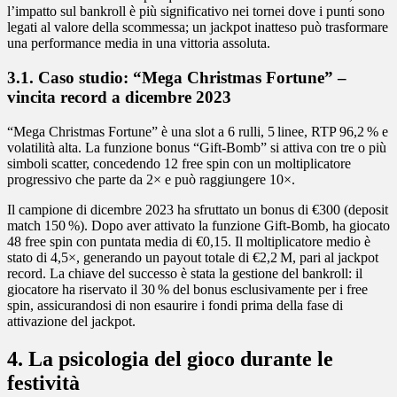
l’impatto sul bankroll è più significativo nei tornei dove i punti sono
legati al valore della scommessa; un jackpot inatteso può trasformare
una performance media in una vittoria assoluta.
3.1. Caso studio: “Mega Christmas Fortune” –
vincita record a dicembre 2023
“Mega Christmas Fortune” è una slot a 6 rulli, 5 linee, RTP 96,2 % e
volatilità alta. La funzione bonus “Gift‑Bomb” si attiva con tre o più
simboli scatter, concedendo 12 free spin con un moltiplicatore
progressivo che parte da 2× e può raggiungere 10×.
Il campione di dicembre 2023 ha sfruttato un bonus di €300 (deposit
match 150 %). Dopo aver attivato la funzione Gift‑Bomb, ha giocato
48 free spin con puntata media di €0,15. Il moltiplicatore medio è
stato di 4,5×, generando un payout totale di €2,2 M, pari al jackpot
record. La chiave del successo è stata la gestione del bankroll: il
giocatore ha riservato il 30 % del bonus esclusivamente per i free
spin, assicurandosi di non esaurire i fondi prima della fase di
attivazione del jackpot.
4. La psicologia del gioco durante le
festività