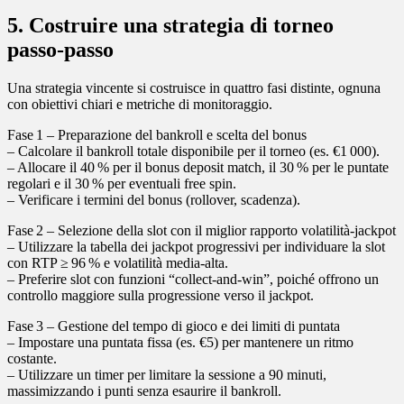
5. Costruire una strategia di torneo
passo‑passo
Una strategia vincente si costruisce in quattro fasi distinte, ognuna
con obiettivi chiari e metriche di monitoraggio.
Fase 1 – Preparazione del bankroll e scelta del bonus
– Calcolare il bankroll totale disponibile per il torneo (es. €1 000).
– Allocare il 40 % per il bonus deposit match, il 30 % per le puntate
regolari e il 30 % per eventuali free spin.
– Verificare i termini del bonus (rollover, scadenza).
Fase 2 – Selezione della slot con il miglior rapporto volatilità‑jackpot
– Utilizzare la tabella dei jackpot progressivi per individuare la slot
con RTP ≥ 96 % e volatilità media‑alta.
– Preferire slot con funzioni “collect‑and‑win”, poiché offrono un
controllo maggiore sulla progressione verso il jackpot.
Fase 3 – Gestione del tempo di gioco e dei limiti di puntata
– Impostare una puntata fissa (es. €5) per mantenere un ritmo
costante.
– Utilizzare un timer per limitare la sessione a 90 minuti,
massimizzando i punti senza esaurire il bankroll.