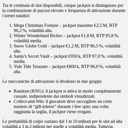
Tra le centinaia di slot disponibili, cinque jackpot si distinguono per
la combinazione di payout elevato e frequenza di attivazione durante
i tornei natalizi:
Mega Christmas Fortune – jackpot massimo €2,5 M, RTP
96,2 %, volatilità alta.
Winter Wonderland Riches – jackpot €1,8 M, RTP 95,8 %,
volatilità media.
Snow Globe Gold – jackpot €1,2 M, RTP 96,5 %, volatilità
alta.
Santa’s Secret Vault – jackpot €950 k, RTP 97,0 %, volatilità
media.
Yule Tide Treasure – jackpot €800 k, RTP 96,0 %, volatilità
alta.
Le meccaniche di attivazione si dividono in due gruppi:
Random (RNG): il jackpot si attiva in modo completamente
casuale, indipendente dai simboli visualizzati.
Collect‑and‑Win: il giocatore deve raccogliere un certo
numero di “gift‑tokens” durante i free spin; una volta
raggiunta la soglia, il jackpot viene erogato.
Le probabilità di colpo variano dal 1 in 10 milioni per le slot ad alta
volatilità a 1 in 2 milioni per quelle a volatilità media. Tuttavia,