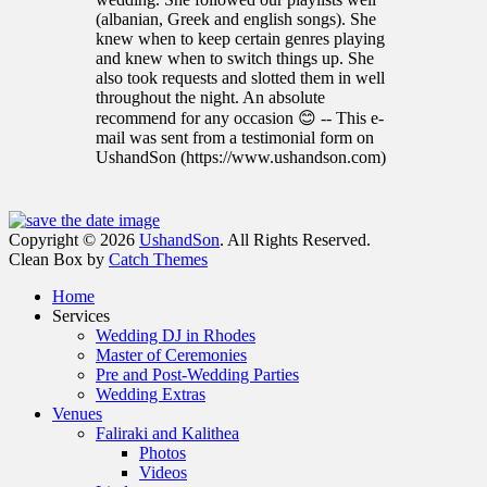
(albanian, Greek and english songs). She
knew when to keep certain genres playing
and knew when to switch things up. She
also took requests and slotted them in well
throughout the night. An absolute
recommend for any occasion 😊 -- This e-
mail was sent from a testimonial form on
UshandSon (https://www.ushandson.com)
Facebook
Email
Instagram
Phone
Copyright © 2026
UshandSon
. All Rights Reserved.
Clean Box by
Catch Themes
Scroll
Home
Up
Services
Wedding DJ in Rhodes
Master of Ceremonies
Pre and Post-Wedding Parties
Wedding Extras
Venues
Faliraki and Kalithea
Photos
Videos