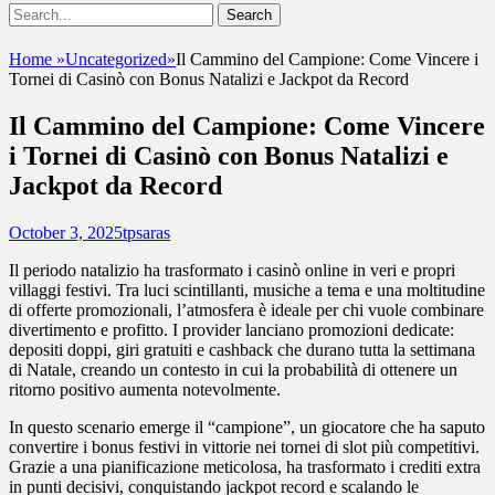
Show
Search
Header
for:
Facebook
Email
Instagram
Phone
Sidebar
UshandSon
Home
»
Uncategorized
»
Il Cammino del Campione: Come Vincere i
Content
Tornei di Casinò con Bonus Natalizi e Jackpot da Record
Il Cammino del Campione: Come Vincere
i Tornei di Casinò con Bonus Natalizi e
Jackpot da Record
Posted
Author
October 3, 2025
tpsaras
on
Il periodo natalizio ha trasformato i casinò online in veri e propri
villaggi festivi. Tra luci scintillanti, musiche a tema e una moltitudine
di offerte promozionali, l’atmosfera è ideale per chi vuole combinare
divertimento e profitto. I provider lanciano promozioni dedicate:
depositi doppi, giri gratuiti e cashback che durano tutta la settimana
di Natale, creando un contesto in cui la probabilità di ottenere un
ritorno positivo aumenta notevolmente.
In questo scenario emerge il “campione”, un giocatore che ha saputo
convertire i bonus festivi in vittorie nei tornei di slot più competitivi.
Grazie a una pianificazione meticolosa, ha trasformato i crediti extra
in punti decisivi, conquistando jackpot record e scalando le