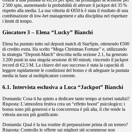
2 500 spin, aumentando la probabilità di attivare il jackpot del 35 %
rispetto alla media. La sua vittoria di €850 k è stata il risultato di una
combinazione di low‑bet management e alta disciplina nel rispettare
i limiti di tempo.
Giocatore 3 – Elena “Lucky” Bianchi
Elena ha puntato tutto sul deposit match di StarSpin, ottenendo €500
di credito extra. Ha scelto “Mega Christmas Fortune” e, utilizzando
la strategia “Deposit‑Match” descritta nella sezione 2.1, ha generato
3 200 punti in una singola sessione di 60 minuti, vincendo il jackpot
record di €2,5 M. La chiave del suo successo è stata la capacità di
leggere rapidamente le condizioni del bonus e di adeguare la puntata
media in base al moltiplicatore corrente.
6.1. Intervista esclusiva a Luca “Jackpot” Bianchi
Domanda: Cosa ti ha spinto a dedicare tanto tempo ai tornei natalizi?
Risposta: L’atmosfera festiva crea un “effetto boost” psicologico; i
bonus sono più generosi e la concorrenza è più alta, il che rende la
vittoria ancora più gratificante.
Domanda: Qual è la tua routine di preparazione prima di un torneo?
Risposta: Controllo le offerte sui migliori siti scommesse non