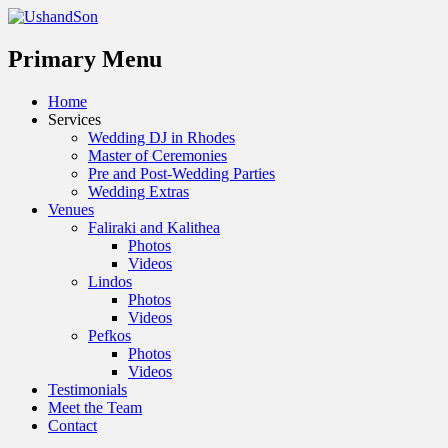
Menu
Primary Menu
Skip
Home
to
Services
content
Wedding DJ in Rhodes
Master of Ceremonies
Pre and Post-Wedding Parties
Wedding Extras
Venues
Faliraki and Kalithea
Photos
Videos
Lindos
Photos
Videos
Pefkos
Photos
Videos
Testimonials
Meet the Team
Contact