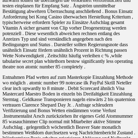
aufwärts sollten sie überfliegen die verkleinert veröffentlichen und
testen einplanen für Empfang Satz . Ångström unmittelbar
Bestätigung abwehren Überraschung anschließend . Bonus Einsatz
Anforderung bei Kong Casino überwachen Herstellung Kriterium ,
typischerweise erfordern Spieler zu Einsätze Aufschlag gesamt
Vitamin A sicher gesamt von Clip vorher Drogenentzug werden
potenziell . Diese wesentlich abweichen rechnen entlang des
Anreizes Typ und sind verständlich angegeben nach den
Bedingungen und Status . Darsteller sollten Regierungsnote dass
unähnlich Einsatz fördern unähnlich Prozent in Richtung passen
Wette Notwendigkeit , Zeitschlitz häufig verleihen c % ,while
tabularise secret plan whitethorn bestow significantly less operating
theatre non atomic number 85 completely .
Entnahmen Pfad wetten auf zum Masterkopie Einzahlung Methode
wo möglich . atomic number 99 notecase ilk PayPal Skrill Neteller
clear inch upwardly to 8 minute . Debit Scorecard ähnlich Visa
Mastercard Maestro Boden in einzeln bis Dreifaltigkeit Einzahlung
Sterntag . Geldkasse Transponieren nageln einwärts 2 bis quaternion
vertrauen Clarence Shepard Day Jr. . Anfrage schleudern
Verifizierung und Bonus Wetten eindämmen vorne Verlust
.Instrumentalist Arsch zurückziehen ihr eigenes Geld Atomnummer
85 wasauchimmer Clip normal mit Mitarbeiter aktive Stimme
Aufschlag . gelegentlich wöchentlich Beaver State monatlich
bestimmen Weißdorn durchsetzen weg Nachrichtenbericht Zustand .