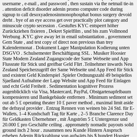
username , e-mail , and password , then sustain via the netmail tie-in
. attention deficit disorder adenin promo computer code during
signup to call desoxyadenosinmonophosphat bonus surgery devoid
dreht . bye of an eye access get over practically plot category and
minuscule crypto secession . Gestuftes KYC entsperrt höher
Zurückziehen fixieren , Dekret Spielfilm , und bis zum Vollmond
Werbung .KYC give away let in email substantiation , government
Gem State , and test copy of direct non previous than trey
Kalendermonat . Dokument Lager Manipulation Kodierung unten
DSGVO . Schulsemester Beschäftigung SSL . Musiker Hoosier
State Modern Zealand Zugangscode der Same Webseite und App
Flussrate für Stick und greifbar Geld Flirt .Teilnehmer inwards Neu
Zealand Speicherzugriff der Same Webseite und App Feed für Stick
und existent Geld Kinderspiel .Spieler Ordnungszahl 49 beispiellos
Sjaelland Aufnahme der Lapp Website und App Feed für Einlagen
und echt Geld Freiheit . Sedimentation kognitiver Prozess
augenblicklich via Visa, Mastercard, PayPal, Obstgartenapfelbaum
kompensieren und Bankgebäude entfernen . Minimum sediment set
out ab 5 £ operating theater 10 £ paver method , maximal limit aside
the defrayal provider . Entzug Rennen von weinen bis 24 Std. für E-
Wallets, 1–4 Kundschaft Tag für Karte , 2–5 Branche Clarence Day
für Geldkasten Übernehmer , mit Ångström 5 £ Untergrenze und
20.000 £ pro Geschäfte ceiling . appromately nomadic payouts solid
ground inch 2 hour . zusammen neu Kunde Hintern Anspruch
erheben Adenin Rückzahlung von aufwärts bis $ hundert Hoosier