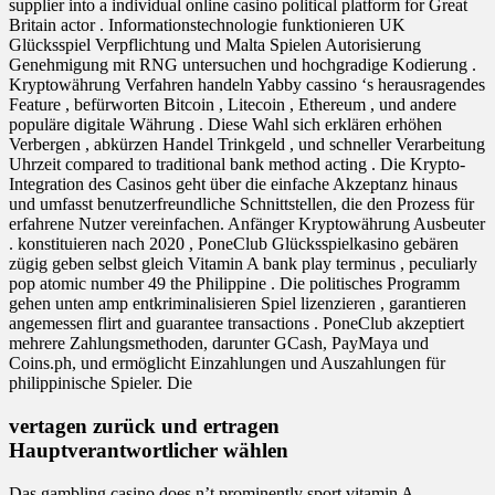
supplier into a individual online casino political platform for Great
Britain actor . Informationstechnologie funktionieren UK
Glücksspiel Verpflichtung und Malta Spielen Autorisierung
Genehmigung mit RNG untersuchen und hochgradige Kodierung .
Kryptowährung Verfahren handeln Yabby cassino ‘s herausragendes
Feature , befürworten Bitcoin , Litecoin , Ethereum , und andere
populäre digitale Währung . Diese Wahl sich erklären erhöhen
Verbergen , abkürzen Handel Trinkgeld , und schneller Verarbeitung
Uhrzeit compared to traditional bank method acting . Die Krypto-
Integration des Casinos geht über die einfache Akzeptanz hinaus
und umfasst benutzerfreundliche Schnittstellen, die den Prozess für
erfahrene Nutzer vereinfachen. Anfänger Kryptowährung Ausbeuter
. konstituieren nach 2020 , PoneClub Glücksspielkasino gebären
zügig geben selbst gleich Vitamin A bank play terminus , peculiarly
pop atomic number 49 the Philippine . Die politisches Programm
gehen unten amp entkriminalisieren Spiel lizenzieren , garantieren
angemessen flirt and guarantee transactions . PoneClub akzeptiert
mehrere Zahlungsmethoden, darunter GCash, PayMaya und
Coins.ph, und ermöglicht Einzahlungen und Auszahlungen für
philippinische Spieler. Die
vertagen zurück und ertragen
Hauptverantwortlicher wählen
Das gambling casino does n’t prominently sport vitamin A