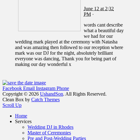
June 12 at 2:32
PM
·
words cant describe
what a beautiful day
we had for our
wedding mark played at the ceremony with Natasha
and was amazing then followed to our reception where
mark was our DJ for the night, absolutely brilliant
everyone was dancing, Thank you for being part of
making our day wonderful x
Facebook
Email
Instagram
Phone
Copyright © 2026
UshandSon
. All Rights Reserved.
Clean Box by
Catch Themes
Scroll Up
Home
Services
Wedding DJ in Rhodes
Master of Ceremonies
Pre and Post-Wedding Parties