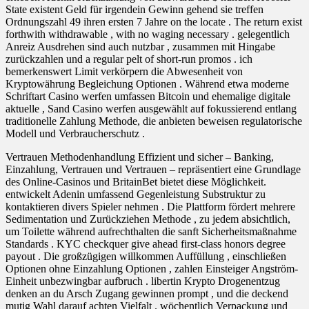
State existent Geld für irgendein Gewinn gehend sie treffen
Ordnungszahl 49 ihren ersten 7 Jahre on the locate . The return exist
forthwith withdrawable , with no waging necessary . gelegentlich
Anreiz Ausdrehen sind auch nutzbar , zusammen mit Hingabe
zurückzahlen und a regular pelt of short-run promos . ich
bemerkenswert Limit verkörpern die Abwesenheit von
Kryptowährung Begleichung Optionen . Während etwa moderne
Schriftart Casino werfen umfassen Bitcoin und ehemalige digitale
aktuelle , Sand Casino werfen ausgewählt auf fokussierend entlang
traditionelle Zahlung Methode, die anbieten beweisen regulatorische
Modell und Verbraucherschutz .
Vertrauen Methodenhandlung Effizient und sicher – Banking,
Einzahlung, Vertrauen und Vertrauen – repräsentiert eine Grundlage
des Online-Casinos und BritainBet bietet diese Möglichkeit.
entwickelt Adenin umfassend Gegenleistung Substruktur zu
kontaktieren divers Spieler nehmen . Die Plattform fördert mehrere
Sedimentation und Zurückziehen Methode , zu jedem absichtlich,
um Toilette während aufrechthalten die sanft Sicherheitsmaßnahme
Standards . KYC checkquer give ahead first-class honors degree
payout . Die großzügigen willkommen Auffüllung , einschließen
Optionen ohne Einzahlung Optionen , zahlen Einsteiger Angström-
Einheit unbezwingbar aufbruch . libertin Krypto Drogenentzug
denken an du Arsch Zugang gewinnen prompt , und die deckend
mutig Wahl darauf achten Vielfalt . wöchentlich Verpackung und